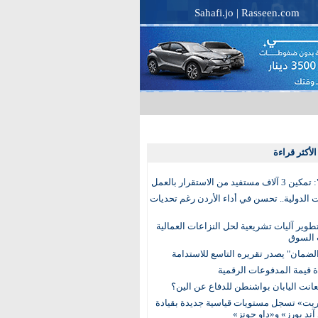
Sahafi.jo
|
Rasseen.com
لأكثر قراءة
تفيد من الاستقرار بالعمل
الدولية.. تحسن في أداء الأردن رغم تحديات
وير آليات تشريعية لحل النزاعات العمالية
 السوق
ضمان" يصدر تقريره التاسع للاستدامة
عانت اليابان بواشنطن للدفاع عن الين؟
يت» تسجل مستويات قياسية جديدة بقيادة
آند بورز» و«داو جونز»