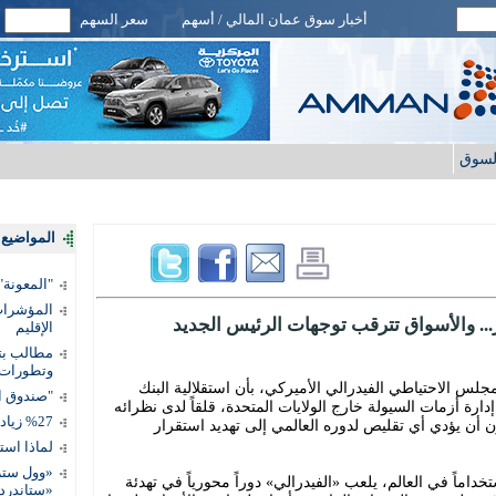
أخبار سوق عمان المالي / أسهم
سعر السهم
لسوق
المواضيع ا
"المعونة": تمكين 3 آلاف مس
المؤشرات 
... والأسواق تترقب توجهات الرئيس الجديد
الإقليم
مطالب بتط
وتطورات
جلس الاحتياطي الفيدرالي الأميركي، بأن استقلالية البنك
"صندوق ال
دارة أزمات السيولة خارج الولايات المتحدة، قلقاً لدى نظرائه
%27 زيادة قيمة المدفوعات الرقمية
أن يؤدي أي تقليص لدوره العالمي إلى تهديد استقرار
لماذا است
«وول ستر
تخداماً في العالم، يلعب «الفيدرالي» دوراً محورياً في تهدئة
«ستاندرد 