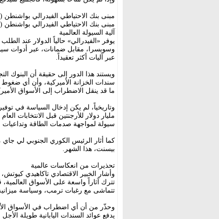
مبنى بنك الاحتياطي الفيدرالي بواشنطن (ر
مبنى بنك الاحتياطي الفيدرالي بواشنطن (ر
آلية السيولة العالمية
يوفر «الفيدرالي» حالياً الدولار عند الطلب
وسويسرا، مقابل ضمانات، عبر أدوات سيول
عبر آليات أكثر تعقيداً.
ويستند هذا الدور إلى حقيقة أن البنوك الت
سندات الخزانة الأميركية، وأن أي ضغوط ف
ما قد ينقل الاضطراب إلى الأسواق الأميرك
مليار دولار للأرجنتين قبل الانتخابات الع
سيولة لمواجهة صدمات الطاقة وتداعيات 
كما أثار الرئيس الكوري الجنوبي لي جاي م
بيسنت، هذا الشهر.
تحذيرات من انعكاسات عالمية
وأشار الخبير الاقتصادي تاكاهيدي كيوتش، 
تترك آثاراً واسعة على الأسواق العالمية، 
تتماشى مع رغبات ترمب، وسياسة ميزانية أ
وحذّر من أن أي اضطراب في الأسواق الأمي
يدفع عوائد السندات اليابانية طويلة الأجل 