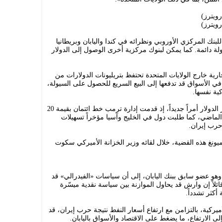
ويترز)
ويترز)
 للبنك المركزي الأوروبي ونظرائه في كندا واليابان وبريطانيا
ة دائمة. كما يمكن لبنوك مركزية أخرى الوصول إلى الدولار
جارية خارج الولايات المتحدة تحتفظ بتريليونات الدولارات من
ي الأسواق قد تدفعها إلى البيع السريع للحصول على السيولة،
ية نفسها.
وتاريخياً، لم يكن إدخال السياسة في توفير الدولار أمراً جديداً، إذ قدمت إدارة ترمب خط ائتمان بقيمة 20
ام الماضي، كما طلبت دول في الخليج وآسيا مؤخراً تسهيلات
حرب إيران.
يونغ هذه القضية، خلال لقائه وزير الخزانة الأميركي سكوت
وهو عضو سابق ببنك اليابان، إلى أن سياسات «الفيدرالي» قد
قائلاً إن وارش قد يحاول الموازنة بين سياسة نقدية ميسّرة
كثر تشدداً.
ركية، بالتزامن مع ارتفاع أسعار النفط نتيجة حرب إيران، قد
إلى الارتفاع، ما يضغط على الاقتصاد والأسواق باليابان.