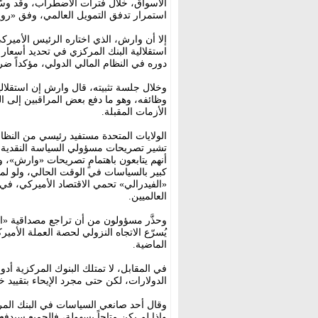
الأسواق، خلال فترات الاضطراب، وقد وسّع
استمرار تدفق التمويل العالمي، وفق «روي
إلا أن وارش، الذي اختاره الرئيس الأميرك
استقلالية البنك المركزي في تحديد أسعار ا
دوره في النظام المالي الدولي، مؤكداً ضرو
وخلال جلسة تثبيته، قال وارش إن استقلال
وظائفه، وهو ما دفع بعض المراقبين إلى
الأزمات المقبلة.
الولايات المتحدة مستفيد رئيسي من النظا
تشير تصريحات مسؤولي السياسة النقدية، ا
أنهم يتابعون باهتمامٍ تصريحات «وارش»، وي
كبير بالسياسات في الوقت الحالي، ولو لمجر
«الفيدرالي» تحمي الاقتصاد الأميركي، في 
العالميين.
وحذَّر مسؤولون من أن تراجع مصداقية «الفي
يُسرّع الاتجاه النزولي لحصة العملة الأم
الماضية.
في المقابل، لا تمتلك البنوك المركزية أد
الدولارات، لكن حتى مجرد الإيحاء بتقييد
وقال أحد صانعي السياسات في البنك المركز
وإذا لم يكن متاحاً بسهولة، فالجميع سيدفع 