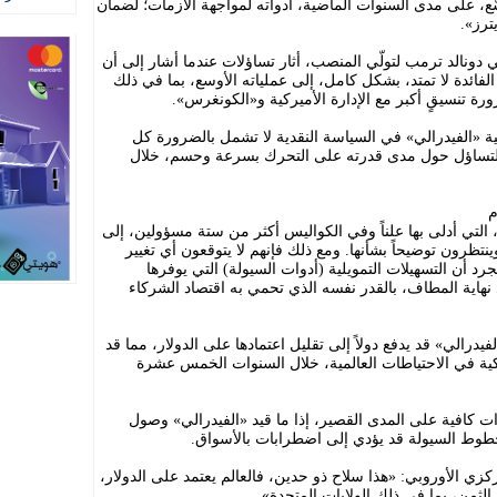
، على مدى السنوات الماضية، أدواته لمواجهة الأزمات؛ لضمان
ترز».
ي دونالد ترمب لتولّي المنصب، أثار تساؤلات عندما أشار إلى أن
لفائدة لا تمتد، بشكل كامل، إلى عملياته الأوسع، بما في ذلك
رة تنسيقٍ أكبر مع الإدارة الأميركية و«الكونغرس».
ية «الفيدرالي» في السياسة النقدية لا تشمل بالضرورة كل
 التساؤل حول مدى قدرته على التحرك بسرعة وحسم، خلال
م
لتي أدلى بها علناً وفي الكواليس أكثر من ستة مسؤولين، إلى
نتظرون توضيحاً بشأنها. ومع ذلك فإنهم لا يتوقعون أي تغيير
د أن التسهيلات التمويلية (أدوات السيولة) التي يوفرها
نهاية المطاف، بالقدر نفسه الذي تحمي به اقتصاد الشركاء
درالي» قد يدفع دولاً إلى تقليل اعتمادها على الدولار، مما قد
يركية في الاحتياطات العالمية، خلال السنوات الخمس عشرة
وات كافية على المدى القصير، إذا ما قيد «الفيدرالي» وصول
 خطوط السيولة قد يؤدي إلى اضطرابات بالأسواق.
ي الأوروبي: «هذا سلاح ذو حدين، فالعالم يعتمد على الدولار،
الثمن، بما في ذلك الولايات المتحدة».