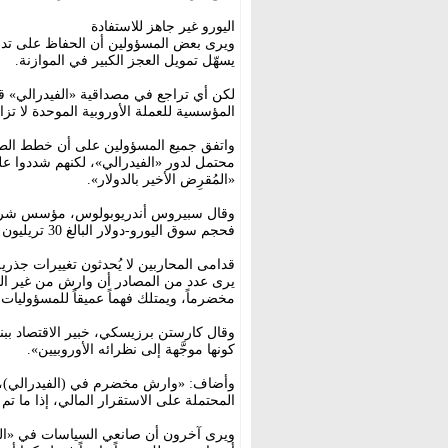
اليورو غير جاهز للاستفادة
ويرى بعض المسؤولين أن الحفاظ على تدفق ا
يسهّل تمويل العجز الكبير في الموازنة.
لكن أي تراجع في مصداقية «الفيدرالي» قد ي
المؤسسية للعملة الأوروبية الموحدة لا تزا
واتفق جميع المسؤولين على أن خطط الطوا
محتمل لدور «الفيدرالي»، لكنهم شددوا عل
«المُقرِض الأخير بالدولار».
وقال سبيروس أندريوبولوس، مؤسس شركة 
فحجم سوق اليورو-دولار البالغ 30 تريليون دولار يجعل من المستحيل توفير بديل كافٍ».
قدامى المحاربين لا يُحدثون تغييرات جذرية
يرى عدد من المصادر أن وارش من غير المرجح
مخضرماً، ويمتلك فهماً عميقاً للمسؤوليات
وقال كارستن برزيسكي، خبير الاقتصاد ببن
كونها موجَّهة إلى نظرائه الأوروبيين».
وأضاف: «وارش مخضرم في (الفيدرالي)، و
المحتملة على الاستقرار المالي، إذا ما تم تقليص 
ويرى آخرون أن صانعي السياسات في «ال