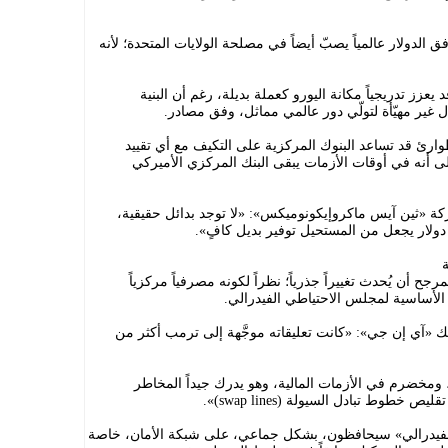
لدولار عالمياً يصبّ أيضاً في مصلحة الولايات المتحدة؛ لأنه
عزز تدريجياً مكانة اليورو كعملة بديلة، رغم أن البنية
ل غير مهيّأة لتولّي دور عالمي مماثل، وفق مصادر.
رئ قد تساعد البنوك المركزية على التكيف مع أي تقييد
ى أنه في أوقات الأزمات يبقى البنك المركزي الأميركي
«ثين آيس ماكروإيكونوميكس»: «لا توجد بدائل حقيقية،
 أن يُحدث تغييراً جذرياً؛ نظراً لكونه مصرفياً مركزياً
 الأساسية لمجلس الاحتياطي الفيدرالي.
ك «آي إن جي»: «كانت تعليقاته موجَّهة إلى ترمب أكثر من
مخضرم في الأزمات المالية، وهو يدرك جيداً المخاطر
خطوط تبادل السيولة (swap lines)».
فيدرالي» سيحافظون، بشكل جماعي، على شبكة الأمان، خاصة