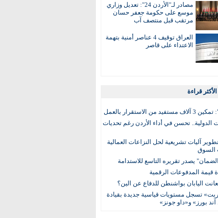
مصادر لـ"الأردن 24": تعديل وزاري
موسع على حكومة جعفر حسان
مرتقب قبل منتصف آب
العراق توقيف 4 عناصر أمنية بتهمة
الاعتداء على قاصر
لأكثر قراءة
تفيد من الاستقرار بالعمل
الدولية.. تحسن في أداء الأردن رغم تحديات
وير آليات تشريعية لحل النزاعات العمالية
 السوق
ضمان" يصدر تقريره التاسع للاستدامة
عانت اليابان بواشنطن للدفاع عن الين؟
يت» تسجل مستويات قياسية جديدة بقيادة
آند بورز» و«داو جونز»