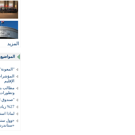
المزيد
المواضيع ا
"المعونة": تمكين 3 آلاف مس
المؤشرات 
الإقليم
مطالب بتط
وتطورات
"صندوق ال
%27 زيادة قيمة المدفوعات الرقمية
لماذا است
«وول ستر
«ستاندرد 