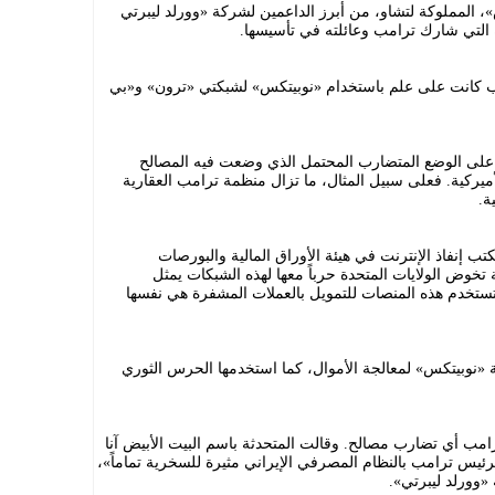
 المملوكة لتشاو، من أبرز الداعمين لشركة «وورلد ليبرتي
التي شارك ترامب وعائلته في تأسيسها.
ب كانت على علم باستخدام «نوبيتكس» لشبكتي «ترون» و«بي
ء على الوضع المتضارب المحتمل الذي وضعت فيه المصالح
أميركية. فعلى سبيل المثال، ما تزال منظمة ترامب العقارية
ة.
 إنفاذ الإنترنت في هيئة الأوراق المالية والبورصات
خوض الولايات المتحدة حرباً معها لهذه الشبكات يمثل
تستخدم هذه المنصات للتمويل بالعملات المشفرة هي نفسها
 «نوبيتكس» لمعالجة الأموال، كما استخدمها الحرس الثوري
رامب أي تضارب مصالح. وقالت المتحدثة باسم البيت الأبيض آنا
رئيس ترامب بالنظام المصرفي الإيراني مثيرة للسخرية تماماً»،
«وورلد ليبرتي».