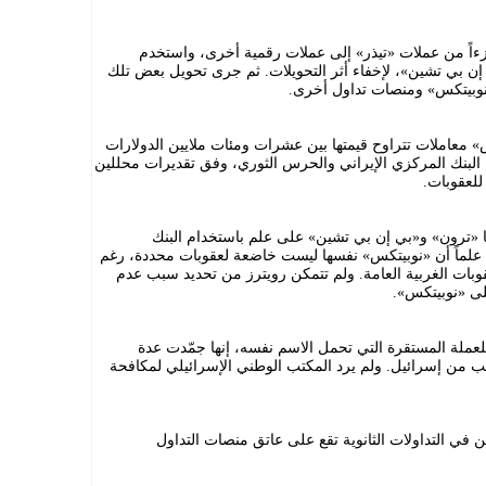
زءاً من عملات «تيذر» إلى عملات رقمية أخرى، واستخدم
ن بي تشين»، لإخفاء أثر التحويلات. ثم جرى تحويل بعض تلك
 «نوبيتكس» ومنصات تداول أخرى.
، عالجت «نوبيتكس» معاملات تتراوح قيمتها بين عشرات ومئات ملايين الدولارات
البنك المركزي الإيراني والحرس الثوري، وفق تقديرات محللين
للعقوبات.
تا «ترون» و«بي إن بي تشين» على علم باستخدام البنك
، علماً أن «نوبيتكس» نفسها ليست خاضعة لعقوبات محددة، رغم
قوبات الغربية العامة. ولم تتمكن رويترز من تحديد سبب عدم
لى «نوبيتكس».
عملة المستقرة التي تحمل الاسم نفسه، إنها جمّدت عدة
ب من إسرائيل. ولم يرد المكتب الوطني الإسرائيلي لمكافحة
ن في التداولات الثانوية تقع على عاتق منصات التداول