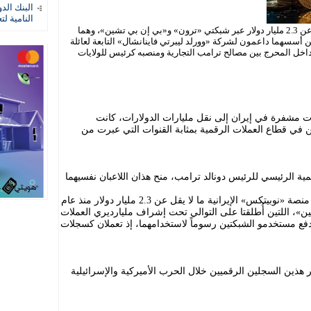
البنك الد
النامية لت
عالجت منصة «نوبيتكس» الإيرانية ما لا يقل عن 2.3 مليار دولار عبر شبكتي «ترون» و«بي إن بي تشين»، وهما
 أسسهما داعمون لشركة «وورلد ليبرتي فاينانشال» التابعة لعائلة
اخل المحرج بين مصالح ترامب التجارية ومنصبه كرئيس للولايات
ات مشفرة في إيران إلى نقل مليارات الدولارات، كانت
ين في قطاع العملات الرقمية بمثابة القنوات التي عبرت من
ية الرئيسي للرئيس دونالد ترامب، منح هذان اللاعبان نفسيهما
ووفقاً لبيانات حللتها وكالة رويترز، عالجت منصة «نوبيتكس» الإيرانية ما لا يقل عن 2.3 مليار دولار منذ عام
ين»، اللتين أُطلقتا على التوالي تحت إشراف مليارديري العملات
فع مستخدمو الشبكتين رسوماً لاستخدامهما، إذ تعملان كسجلات
 هذين السجلين الرقميين خلال الحرب الأميركية والإسرائيلية