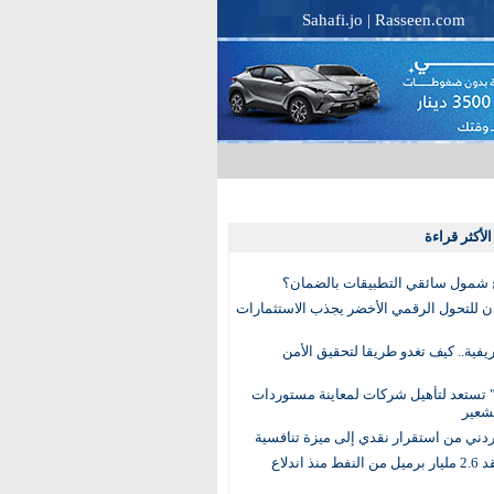
Sahafi.jo
|
Rasseen.com
لأكثر قراءة
 شمول سائقي التطبيقات بالضمان؟
دن للتحول الرقمي الأخضر يجذب الاستثمارات
لريفية.. كيف تغدو طريقا لتحقيق الأمن
 تستعد لتأهيل شركات لمعاينة مستوردات
شعير
لأردني من استقرار نقدي إلى ميزة تنافسية
العالم يفقد 2.6 مليار برميل من النفط منذ اندلاع