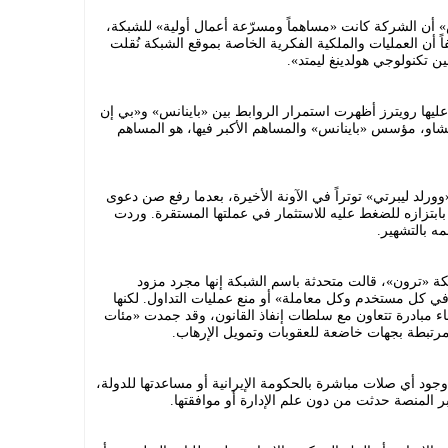
 أن الشركة كانت «مساهماً ومسرّعة أعمال أولية» للشبكة،
فاً أن العمليات والملكية الفكرية الخاصة بموقع الشبكة نُقلت
ا رويترز أظهرت استمرار الروابط بين «باينانس» و«بي إن
تشاو، مؤسس «باينانس» والمساهم الأكبر فيها، هو المساهم
د ليبرتي» توتراً في الآونة الأخيرة، بعدما رفع صن دعوى
 بابتزازه للضغط عليه للاستثمار في عملتها المستقرة. وردت
ه بالتشهير.
ة «ترون»، قالت متحدثة باسم الشبكة إنها مجرد مزود
 في كل مستخدم وكل معاملة» أو منع عمليات التداول. لكنها
مبادرة تتعاون مع سلطات إنفاذ القانون، وقد جمدت «مئات
 مرتبطة بجهات خاضعة للعقوبات وتمويل الإرهاب.
د أي صلات مباشرة بالحكومة الإيرانية أو مساعدتها للدولة،
المنصة حدثت من دون علم الإدارة أو موافقتها.