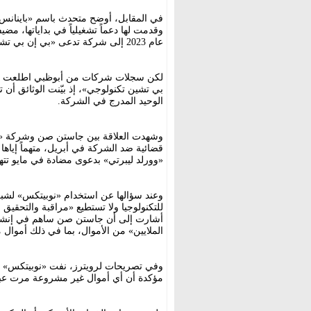
في المقابل، أوضح متحدث باسم «باينانس»
وقدمت لها دعماً تشغيلياً في بداياتها، مضي
عام 2023 إلى شركة تدعى «بي إن بي تشين تكنولوجي هولدينغ ليمتد».
لكن سجلات شركات من أبوظبي اطلعت عليه
بي تشين تكنولوجي»، إذ بيّنت الوثائق أن 
الوحيد المدرج في الشركة.
وشهدت العلاقة بين جاستن صن وشركة «وورل
قضائية ضد الشركة في أبريل، متهماً إياها
«وورلد ليبرتي» بدعوى مضادة في مايو تتهم
وعند سؤالها عن استخدام «نوبيتكس» لشبك
للتكنولوجيا ولا تستطيع «مراقبة والتحقيق
أشارت إلى أن جاستن صن ساهم في إنشاء 
الملايين» من الأموال، بما في ذلك أموال
وفي تصريحات لرويترز، نفت «نوبيتكس» وجو
مؤكدة أن أي أموال غير مشروعة مرت عبر 