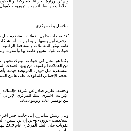
ولم ترد وزارة الخزانة الأميركية أو الحكوم
العلاقات بين «باينانس» و«ترون» والأموال 
سلاسل بنك مركزي
تُعد منصات تداول العملات المشفرة مثل 
الرقمية أو يبيعونها أو يتداولونها. أما 
عامة توثق المعاملات والمحافظ الرقمية ا
شبكات بلوك تشين خاصة بها وأصدرت رموز
وكما هو الحال في شبكات البلوك تشين 
من العملات الرقمية، من بينها العملات ال
المستقرة مثل «تيذر» المرتبطة قيمتها بأص
الحجم الإجمالي للتداولات على هاتين الشب
وبحسب تقرير صادر عن شركة «إليبتك» ال
بين نوفمبر 2024 ويونيو 2025.
وقال ريتش ساندرز، إلى جانب خبير آخر 
استخدمت «ترون» و«بي إن بي تشين» البنك
عقوبات
اللبناني.