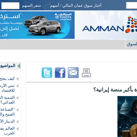
أخبار سوق عمان المالي / أسهم
سعر السهم
لسوق
المواضيع ا
كيف ينجح
تبني الأر
أكبر منصة إيرانية؟
للاقتصاد
التنمية ا
الغذائي؟
"الصناعة"
القمح وال
الدينار ا
الحرب