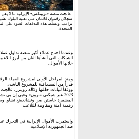
سجلان رقميان قائمان على تقنية البلوك تشين
ترامب. وتسلّط هذه التدفقات الضوء على التد
المتحدة.
وعندما احتاج عملاء أكبر منصة تداول عمل
الشبكات التي أنشأها اثنان من أبرز اللاعب
خلالها الأموال.
ومنذ المراحل الأولى لمشروع العملة الرقم
قدراً من المصداقية للمشروع الناشئ.
2023 عبر شبكتي «ترون» و«بي إن بي تش
المشفرة جاستن صن وتشانغبينغ تشاو. ويد
رقمية آمنة ومقاومة للتلاعب.
واستمرت الأموال الإيرانية في التحرك عبر
ضد الجمهورية الإسلامية.