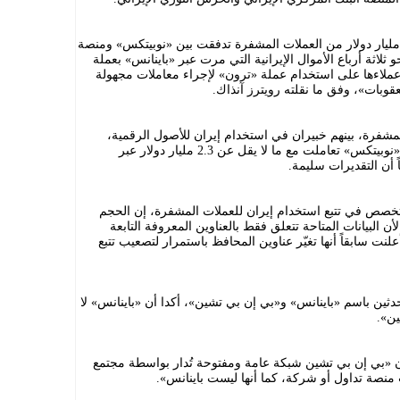
ي عام 2022، ذكرت رويترز أن نحو 7.8 مليار دولار من العملات المشفرة تدفقت بين «نوبيتكس» ومنصة
 عامي 2018 و2022. وكان نحو ثلاثة أرباع الأموال الإيرانية التي مرت عبر «باينانس» بعملة
ملاءها على استخدام عملة «ترون» لإجراء معاملات مجهولة
بات»، وفق ما نقلته رويترز آنذاك.
شفرة، بينهم خبيران في استخدام إيران للأصول الرقمية،
بمراجعة حسابات رويترز التي أظهرت أن «نوبيتكس» تعاملت مع ما لا يقل عن 2.3 مليار دولار عبر
 أن التقديرات سليمة.
خصص في تتبع استخدام إيران للعملات المشفرة، إن الحجم
أن البيانات المتاحة تتعلق فقط بالعناوين المعروفة التابعة
لنت سابقاً أنها تغيّر عناوين المحافظ باستمرار لتصعيب تتبع
ين باسم «باينانس» و«بي إن بي تشين»، أكدا أن «باينانس» لا
ن».
 إن «بي إن بي تشين شبكة عامة ومفتوحة تُدار بواسطة مجتمع
نصة تداول أو شركة، كما أنها ليست باينانس».