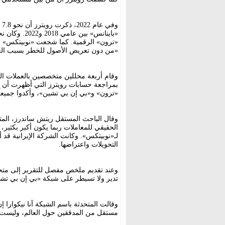
وف
«باينانس» بين
«ترون» الرقمية. كما شجعت «نوبيتكس» ع
«من دون تعريض الأصول للخطر بسبب العقو
وقام أربعة محللين متخصصين بالعملات الم
«ترون» و«بي إن بي تشين»، وأكدوا جميعاً
وقال الباحث المستقل ريتش ساندرز، المت
الحقيقي للمعاملات ربما يكون أكبر بكثير، ل
لـ«نوبيتكس». وكانت الشركة الإيرانية قد أع
التحويلات واعتراضها.
وعند تقديم ملخص مفصل للتقرير إلى متحدث
تدير ولا تسيطر على شبكة «بي إن بي تشي
وقالت المتحدثة باسم الشبكة آنا نيكوارا
مستقل من المدققين حول العالم، وليست م