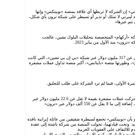
ي» إن الشركة لا تربطها أي علاقة بمنصة «نوبيتكس» وإنها
لد ليبرتي لا تملك أو تدير أو تسيطر على شبكة ترون بأي شكل،
تتم عبرها».
ركة «أركهام» المتخصصة بتحليلات البلوك تشين، عالجت
رون» منذ الأول من يناير 2023.
كما عالجت المنصة منذ عام 2023 ما لا يقل عن 317 مليون دولار عبر شبكة «بي إن بي تشين»، التي كانت
»، وطورتها منصة «باينانس»، أكبر منصة تداول عملات مشفرة
لمرة الأولى، فيما لم ترد الشركة على طلب للتعليق.
ومنذ اندلاع الحرب مع إيران في فبراير، تحركت عملات مشفرة بقيمة لا تقل عن 22.6 مليون دولار عبر
يقل عن 550 ألف دولار عبر «ترون».
 بأن «نوبيتكس» تخضع لسيطرة شقيقين من عائلة إيرانية نافذة
ديد. وتحت قيادتهما، تحولت المنصة من شركة ناشئة إلى عقدة
م للالتفاف على العقوبات الغربية.
نصة البنك المركزي الإيراني والحرس الثوري الإيراني.