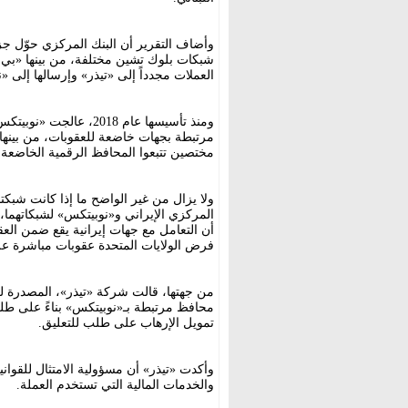
وأضاف التقرير أن البنك المركزي حوّل ج
شبكات بلوك تشين مختلفة، من بينها «بي إ
العملات مجدداً إلى «تيذر» وإرسالها إلى
ومنذ تأسيسها عام 2018
مرتبطة بجهات خاضعة للعقوبات، من بينها 
مختصين تتبعوا المحافظ الرقمية الخاضعة 
ولا يزال من غير الواضح ما إذا كانت شبك
المركزي الإيراني و«نوبيتكس» لشبكاتهما
أن التعامل مع جهات إيرانية يقع ضمن الع
فرض الولايات المتحدة عقوبات مباشرة ع
من جهتها، قالت شركة «تيذر»، المصدرة لل
محافظ مرتبطة بـ«نوبيتكس» بناءً على طل
تمويل الإرهاب على طلب للتعليق.
وأكدت «تيذر» أن مسؤولية الامتثال للقواني
والخدمات المالية التي تستخدم العملة.