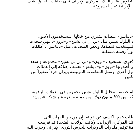
ة الإيرانية أو البنك المركزي الإيراني على طلبات التعليق بشأن
الإيرانية غير المشروعة.
«باينانس» منصات يشتري من خلالها المستخدمون الأصول
شبكات البلوك تشين مثل «بي إن بي تشين» و«ترون»، فهي سجلات
لمستخدمة لتنفيذها. وبعض المنصات، مثل «باينانس»، أطلقت
اً رقمية مستقلة.
الأخرى، تستضيف «ترون» و«بي إن بي تشين» مجموعة واسعة
تي أصدرتها «ترون» و«باينانس» نفسها، إضافة إلى العملات
ول أخرى. وتمثل المعاملات المرتبطة بإيران جزءاً صغيراً من
كتين.
متخصصة بتحليل البلوك تشين وخبيرين في العملات الرقمية
الإيرانية، اشترى البنك المركزي الإيراني أكثر من 500 مليون دولار من عملة «تيذر» عبر شبكة «ترون»
طلب عدم الكشف عن هويته، إن من بين الجهات التي
 المركزي الإيراني. وكانت الولايات المتحدة قد فرضت
 على البنك المركزي عام 2019 بتهمة توفير مليارات الدولارات للحرس الثوري الإيراني وحزب الله