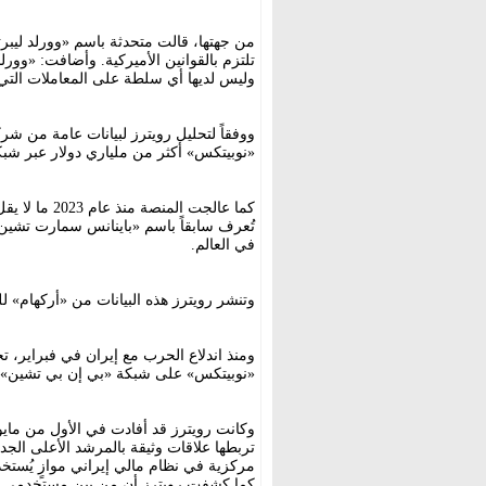
من جهتها، قالت متحدثة باسم «وورلد ليبرت
تلتزم بالقوانين الأميركية. وأضافت: «وور
وليس لديها أي سلطة على المعاملات التي 
ووفقاً لتحليل رويترز لبيانات عامة من ش
«نوبيتكس» أكثر من ملياري دولار عبر شبكة «ت
تُعرف سابقاً باسم «باينانس سمارت تشين
في العالم.
وتنشر رويترز هذه البيانات من «أركهام» ل
«نوبيتكس» على شبكة «بي إن بي تشين»، إضافة إلى ما لا 
وكانت رويترز قد أفادت في الأول من مايو
تربطها علاقات وثيقة بالمرشد الأعلى الج
مركزية في نظام مالي إيراني موازٍ يُستخد
كما كشفت رويترز أن من بين مستخدمي الم