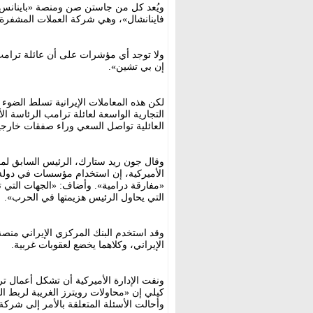
ويُعد كل من جاستن صن ومنصة «باينانس»،
فاينانشال»، وهي شركة العملات المشفرة 
ولا توجد أي مؤشرات على أن عائلة ترام
إن بي تشين».
لكن هذه المعاملات الإيرانية تسلط الضو
التجارية الواسعة لعائلة ترامب الرئاسة ال
العائلية تواصل السعي وراء صفقات خارجي
وقال جون ريد ستارك، الرئيس السابق لمكتب
الأميركية، إن استخدام مؤسسات في دولة ت
«مفارقة درامية». وأضاف: «الجهات التي 
التي يحاول الرئيس هزيمتها في الحرب».
وقد استخدم البنك المركزي الإيراني منصة
الإيراني، وكلاهما يخضع لعقوبات غربية.
ونفت الإدارة الأميركية أن تشكل أعمال ت
كيلي إن «محاولات رويترز الغريبة لربط ال
وأحالت الأسئلة المتعلقة بالأمر إلى شركة 