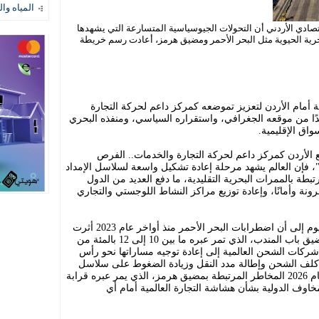
المياه وال
ادي الأردني أن التحولات الجيوسياسية المتسارعة التي يشهدها
ي الممرات البحرية الحيوية مثل البحر الأحمر ومضيق هرمز، أعادت رسم خريطة
 أمام الأردن لتعزيز تموضعه كمركز داعم لحركة التجارة
ًا من موقعه الجغرافي، واستقراره السياسي، ومنفذه البحري
واق الإقليمية.
الأردن كمركز داعم لحركة التجارة والخدمات.. الفرص
، فإن العالم يشهد مرحلة إعادة تشكيل واسعة لسلاسل الإمداد
تبطة بالممرات البحرية التقليدية، ما دفع العديد من الدول
ة وأمانًا، وإعادة توزيع مراكز النشاط اللوجستي والتجاري
وأشارت الورقة التي أعلن عنها المنتدى اليوم إلى أن اضطرابات البحر الأحمر منذ أواخر عام 2023 أثرت
بصورة مباشرة على حركة الملاحة عبر مضيق باب المندب، الذي تمر عبره ما بين 10 إلى 12 بالمئة من
ن شركات الشحن العالمية إلى إعادة توجيه مساراتها نحو رأس
اع كلف الشحن وإطالة مدد النقل وزيادة الضغوط على سلاسل
التوريد العالمية، كما تصاعدت في مطلع عام 2026 المخاطر المرتبطة بمضيق هرمز، الذي يمر عبره قرابة
لمخاوف الدولية بشأن هشاشة التجارة العالمية أمام أي