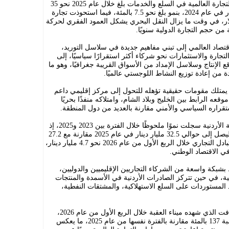
وبينت الورقة أن التقديرات الأولية لحجم التجارة العالمية في السلع والخدمات بلغ خلال عام 2025 نحو 35
تريليون دولار مقارنة مع 32.5 تريليون دولار في عام 2024، بنمو بلغ نحو 7.5 بالمئة، فيما استحوذت تجارة
أكثر من 26 تريليون دولار، في وقت ما يزال النقل البحري يشكل العمود الفقري لحركة
تصاد العالمي إلى تبني مفاهيم جديدة في سلاسل التوريد،
قائم على توجيه التجارة والاستثمارات نحو شركاء أكثر استقرارًا سياسيًا، إلى
 بتقريب مواقع الإنتاج وسلاسل الإمداد من الأسواق القريبة جغرافيًا، وهو ما
ة من إعادة توزيع النشاط اللوجستي عالميًا.
ن يمتلك مقومات حقيقية تؤهله للتحول إلى مركز إقليمي داعم
وقعه الرابط بين الخليج وبلاد الشام، وامتلاكه منفذًا بحريًا
استقراره السياسي والأمني مقارنة بالعديد من دول المنطقة.
وأشارت إلى أن مؤشرات التجارة الخارجية الأردنية سجلت نموًا ملحوظًا خلال الفترة بين 2023 و2025، إذ
ارتفع حجم التبادل التجاري بنحو 20 بالمئة ليصل إلى حوالي 32.5 مليار دينار في عام 2025 مقارنة مع 27.2
مليار دينار في عام 2023، فيما بلغ حجم التبادل التجاري خلال الربع الأول من عام 2026 نحو 4.7 مليار دينار،
ي الاقتصاد الوطني.
 بشبكة واسعة من الشركاء التجاريين الإقليميين والدوليين،
ية، في حين تتركز الصادرات الأردنية في الأسمدة والمنتجات
د المستوردات على السلع الاستهلاكية، والمشتقات النفطية،
كما سلطت الورقة الضوء على التحول اللافت الذي شهده ميناء العقبة خلال الربع الأول من عام 2026،
حيث ارتفعت حركة حاويات الترانزيت بنسبة 137 بالمئة مقارنة بالفترة نفسها من عام 2025، ما يعكس