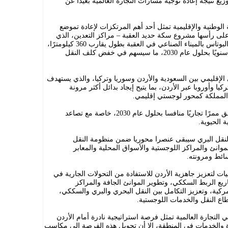
زيع نتيجة إعادة توجيه مسارات التجارة العالمية بعيدًا عن
لوطنية والإقليمية تمثل أحد أهم المرتكزات لإعادة تموضع
على رأسها مشروع سكة حديد العقبة – مراكز التعدين، الذي
يهدف إلى ربط مناجم الفوسفات ومصانع البوتاس بالميناء الصناعي في العقبة بطول يقارب 360 كيلومترًا،
وبقدرة استيعابية تصل إلى 16 مليون طن سنويًا بحلول عام 2030، ما سيسهم في خفض كلف النقل
لإقليمي بين السعودية والأردن وسوريا وتركيا، والذي يستهدف
يا وأوروبا عبر الأردن، بما يتيح إيجاد بدائل أكثر مرونة
ة المملكة كمحور لوجستي إقليمي.
وأشارت إلى أن نجاح هذا المشروع قد يخلق ممرًا تجاريًا منافسا بحلول عام 2030، خاصة مع تصاعد
 الحيوية.
لنقل البري سيبقى عنصرا محوريا ضمن منظومة النقل
الموانئ والمراكز اللوجستية والأسواق المحلية والمعابر
سائط ومرونته.
 لتعزيز جاهزية الأردن للاستفادة من التحولات الجارية في
اريع الربط السككي، وتطوير الموانئ الجافة والمراكز
ركية، وتعزيز التكامل بين النقل البحري والبري والسككي،
اع النقل والخدمات اللوجستية.
التجارة العالمية تمثل فرصة استراتيجية نادرة أمام الأردن
ة والخدمات في المنطقة، إلا أن تحويل هذه الفرصة إلى مكاسب