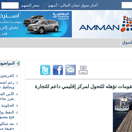
أخبار سوق عمان المالي / أسهم
سعر السهم
لسوق
المواضيع ا
الخريجون.
رغم اضطرا
قومات تؤهله للتحول لمركز إقليمي داعم للتجارة
ويحافظ عل
الأمن الغ
يعزز نجاح
الحكومة 
النفط يو
فتح مضيق
بعد شكاو
حقيقة سر