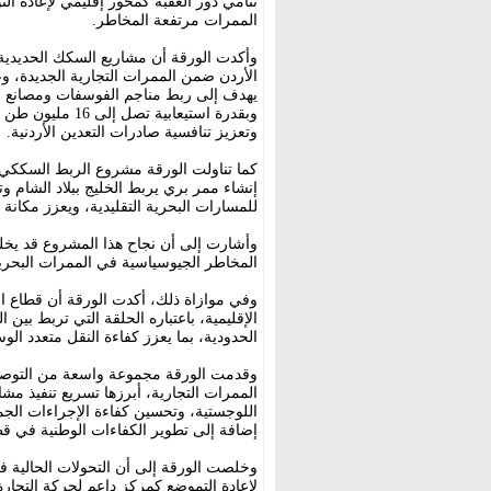
تنامي دور العقبة كمحور إقليمي لإعادة التو
الممرات مرتفعة المخاطر.
وأكدت الورقة أن مشاريع السكك الحديدية ا
الأردن ضمن الممرات التجارية الجديدة، و
وتعزيز تنافسية صادرات التعدين الأردنية.
كما تناولت الورقة مشروع الربط السككي ا
إنشاء ممر بري يربط الخليج ببلاد الشام وترك
للمسارات البحرية التقليدية، ويعزز مكان
المخاطر الجيوسياسية في الممرات البحرية
وفي موازاة ذلك، أكدت الورقة أن قطاع ا
الإقليمية، باعتباره الحلقة التي تربط بين 
الحدودية، بما يعزز كفاءة النقل متعدد الو
وقدمت الورقة مجموعة واسعة من التوصيات
الممرات التجارية، أبرزها تسريع تنفيذ مش
اللوجستية، وتحسين كفاءة الإجراءات الجم
إضافة إلى تطوير الكفاءات الوطنية في قط
وخلصت الورقة إلى أن التحولات الحالية في 
لإعادة التموضع كمركز داعم لحركة التجار