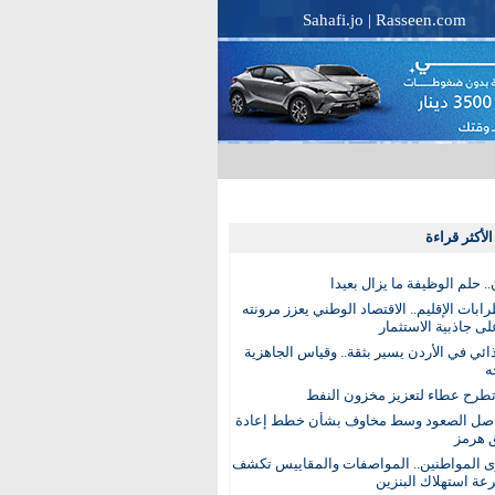
Sahafi.jo
|
Rasseen.com
لأكثر قراءة
. حلم الوظيفة ما يزال بعيدا
بات الإقليم.. الاقتصاد الوطني يعزز مرونته
ى جاذبية الاستثمار
ذائي في الأردن يسير بثقة.. وقياس الجاهزية
ه
تطرح عطاء لتعزيز مخزون النفط
اصل الصعود وسط مخاوف بشأن خطط إعادة
 هرمز
ى المواطنين.. المواصفات والمقاييس تكشف
عة استهلاك البنزين