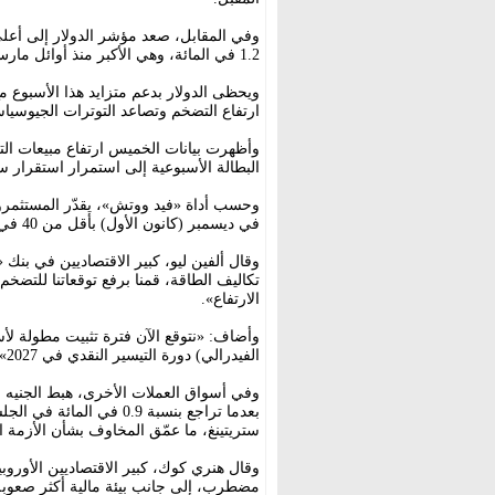
وفي المقابل، صعد مؤشر الدولار إلى أع
1.2 في المائة، وهي الأكبر منذ أوائل مارس (آذار).
ويحظى الدولار بدعم متزايد هذا الأسبوع 
ارتفاع التضخم وتصاعد التوترات الجيوسي
وأظهرت بيانات الخميس ارتفاع مبيعات التج
البطالة الأسبوعية إلى استمرار استقرار 
وحسب أداة «فيد ووتش»، يقدّر المستثمرون ح
في ديسمبر (كانون الأول) بأقل من 40 في المائة، مقارنة بنحو 22.5 في المائة قبل أسبوع فقط.
وقال ألفين ليو، كبير الاقتصاديين في بنك
الارتفاع».
الفيدرالي) دورة التيسير النقدي في 2027».
بعدما تراجع بنسبة 0.9 ف
ستريتينغ، ما عمّق المخاوف بشأن الأزمة ا
وقال هنري كوك، كبير الاقتصاديين الأورو
مضطرب، إلى جانب بيئة مالية أكثر صعوبة 