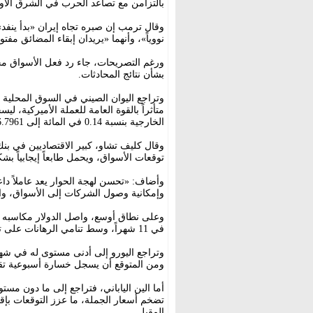
بالتزامن مع تصاعد الحرب في الشرق الأ
وقال ترمب إن صبره تجاه إيران «بدأ ينفد»،
نووياً»، وأنهما «يريدان إبقاء المضائق مفتو
ورغم التصريحات، جاء رد فعل الأسواق محد
بشأن نتائج المحادثات.
وتراجع اليوان الصيني في السوق المحلية 
الخارجية بنسبة 0.14 في المائة إلى 6.7961 يوان للدولار.
وقال كليف تشاو، كبير الاقتصاديين في بن
توقعات الأسواق، ويحمل طابعاً إيجابياً بش
وأضاف: «تحسن لهجة الحوار يعد عاملاً داع
وإمكانية وصول الشركات إلى الأسواق، وال
وعلى نطاق أوسع، واصل الدولار مكاسبه مع 
في 11 شهراً، وسط تنامي الرهانات على تشديد السياسة النقدية الأميركية خلال الفترة المقبلة.
ومن المتوقع أن يسجل خسارة أسبوعية تقارب 1.1 في ا
تضخم أسعار الجملة، ما عزز التوقعات بإقدا
المقبل.