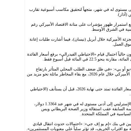
لى مستوى له في شهر، متجهاً لتحقيق مكاسب أسبوعية تقارب
مع استمرار ظهور مؤشرات على متانة الاقتصاد الأميركي رغم
اسية في الشرق الأوسط.
زئة الأميركية خلال أبريل (نيسان)، فيما أشارت طلبات إعانة
سوق العمل.
الياً احتمال قيام «الاحتياطي الفيدرالي» برفع أسعار الفائدة
 «يو أو بي»: «في ظل ضعف الطلب المحلي المتأثر بارتفاع
تكاليف الطاقة، قمنا برفع توقعاتنا للتضخم الأميركي خلال عام 2026، مع بقاء المخاطر مائلة نحو مزيد من
وأضاف: «نتوقع الآن فترة تثبيت مطولة لأسعار الفائدة تمتد حتى نهاية 2026، قبل أن يستأنف (الاحتياطي
وفي أسواق العملات الأخرى، هبط الجنيه الإسترليني إلى أدنى مستوى له في شهر عند 1.3364 دولار،
ي المائة في الجلسة السابقة عقب استقالة وزير الصحة البريطاني ويس
لسياسية في المملكة المتحدة.
بيين في بنك «إم يو إف جي»: «احتمالات حدوث انتقال قيادي
مع اقتراب الخريف، قد تؤثر سلباً على معنويات المستثمرين».