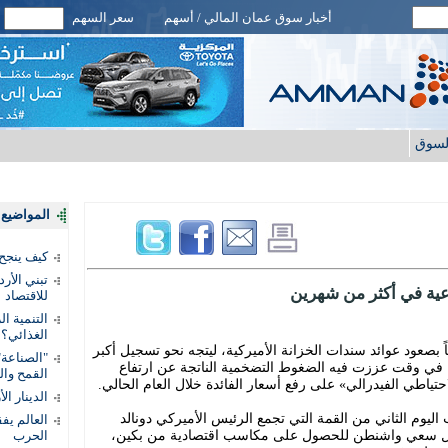
أخبار سوق عمان المالي / أسهم
سعر السهم
لسوق
المواضيع ا
كيف ينجح
تبني الأر
عية في أكثر من شهرين
للاقتصاد
التنمية ا
الغذائي؟
ً بصعود عوائد سندات الخزانة الأميركية، ليتجه نحو تسجيل أكبر
"الصناعة"
في وقت عززت فيه الضغوط التضخمية الناتجة عن ارتفاع
القمح وال
تياطي الفيدرالي» على رفع أسعار الفائدة خلال العام الحالي.
الدينار ا
ليوم الثاني من القمة التي تجمع الرئيس الأميركي دونالد
ظل سعي واشنطن للحصول على مكاسب اقتصادية من بكين،
الحرب