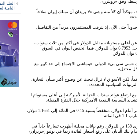
وسط، وفق «رويترز».
البنك الد
النامية لت
 مؤكداً أن كلاً منه وشي «لا يريدان أن تمتلك إيران سلاحاً
حة».
وداً حتى الآن، إذ يترقب المستثمرون مزيداً من التفاصيل
عن أعلى مستوياته مقابل الدولار في أكثر من ثلاث سنوات،
متأثراً بالقوة العامة للعملة الأميركية، ليسجل 6.7953 يوان للدولار، فيما انخفض اليوان في السوق
ك «سي سي بي» الدولي: «يتماشى الاجتماع إلى حد كبير مع
كل معتدل».
ماً، لكن الأسواق لا تزال تبحث عن وضوح أكبر بشأن التجارة،
ترتيبات السياسية المحددة».
ارتفاع عوائد سندات الخزانة الأميركية إلى أعلى مستوياتها
وتراجع اليورو إلى أدنى مستوى له في شهر أمام الدولار، منخفضاً بنسبة 0.15 في المائة إلى 1.1651 دولار،
لمائة.
أما الين الياباني، فتراجع إلى ما دون مستوى 158 ين للدولار، رغم بيانات محلية أظهرت تسارعاً حاداً في
م بنك اليابان على رفع أسعار الفائدة ربما في يونيو (حزيران)