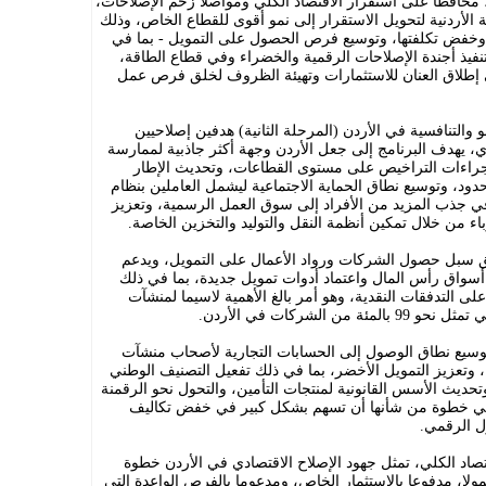
، محافظا على استقرار الاقتصاد الكلي ومواصلا زخم الإصلاحات،
الأردنية لتحويل الاستقرار إلى نمو أقوى للقطاع الخاص، وذلك
خفض تكلفتها، وتوسيع فرص الحصول على التمويل - بما في
نفيذ أجندة الإصلاحات الرقمية والخضراء وفي قطاع الطاقة،
ي إطلاق العنان للاستثمارات وتهيئة الظروف لخلق فرص عمل
والتنافسية في الأردن (المرحلة الثانية) هدفين إصلاحيين
ي، يهدف البرنامج إلى جعل الأردن وجهة أكثر جاذبية لممارسة
إجراءات التراخيص على مستوى القطاعات، وتحديث الإطار
لحدود، وتوسيع نطاق الحماية الاجتماعية ليشمل العاملين بنظام
 في جذب المزيد من الأفراد إلى سوق العمل الرسمية، وتعزيز
ء من خلال تمكين أنظمة النقل والتوليد والتخزين الخاصة.
ميق سبل حصول الشركات ورواد الأعمال على التمويل، ويدعم
 أسواق رأس المال واعتماد أدوات تمويل جديدة، بما في ذلك
لى التدفقات النقدية، وهو أمر بالغ الأهمية لاسيما لمنشآت
الشركات في الأردن.
توسيع نطاق الوصول إلى الحسابات التجارية لأصحاب منشآت
، وتعزيز التمويل الأخضر، بما في ذلك تفعيل التصنيف الوطني
تحديث الأسس القانونية لمنتجات التأمين، والتحول نحو الرقمنة
وهي خطوة من شأنها أن تسهم بشكل كبير في خفض تكاليف
ل الرقمي.
اد الكلي، تمثل جهود الإصلاح الاقتصادي في الأردن خطوة
ولا، مدفوعا بالاستثمار الخاص، ومدعوما بالفرص الواعدة التي