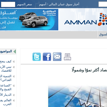
أخبار سوق عمان المالي / أسهم
سعر السهم
لسوق
المواضيع ا
كيف ينجح
تبني الأر
اد أكثر نموًا وشمولًا
للاقتصاد
التنمية ا
الغذائي؟
"الصناعة"
القمح وال
الدينار ا
الحرب