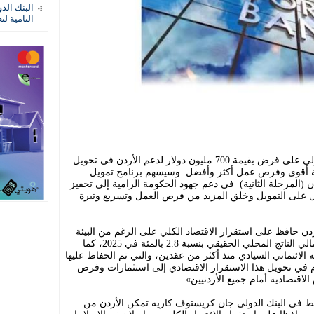
البنك الد
النامية لت
وافق مجلس المدراء التنفيذيين للبنك الدولي على قرض بقيمة 700 مليون دولار لدعم الأردن في تحويل
صة أقوى وفرص عمل أكثر وأفضل. وسيسهم برنامج تمويل
ن (المرحلة الثانية) في دعم جهود الحكومة الرامية إلى تحفيز
ل على التمويل وخلق المزيد من فرص العمل وتسريع وتيرة
ردن حافظ على استقرار الاقتصاد الكلي على الرغم من البيئة
الإقليمية الصعبة، حيث سجل نموا في إجمالي الناتج المحلي الحقيقي بنسبة 2.8 بالمئة في 2025، كما
 تصنيفه الائتماني السيادي منذ أكثر من عقدين، والتي تم الحفاظ عليها
م في تحويل هذا الاستقرار الاقتصادي إلى استثمارات وفرص
لاقتصادية أمام جميع الأردنيين».
سط في البنك الدولي جان كريستوف كاريه تمكن الأردن من