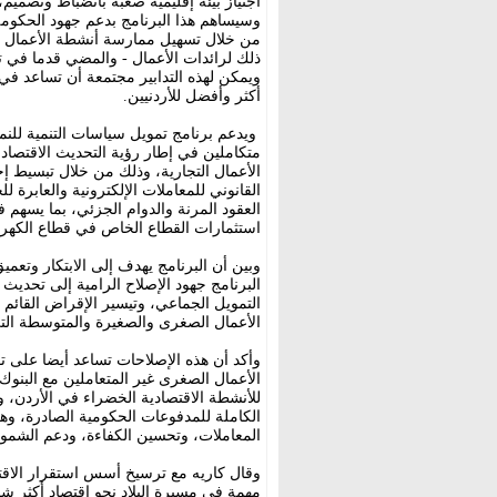
اجتياز بيئة إقليمية صعبة بانضباط وتصميم
وسيساهم هذا البرنامج بدعم جهود الحكومة 
من خلال تسهيل ممارسة أنشطة الأعمال و
ذلك لرائدات الأعمال - والمضي قدما في ت
ويمكن لهذه التدابير مجتمعة أن تساعد ف
أكثر وأفضل للأردنيين.
ويدعم برنامج تمويل سياسات التنمية للنمو 
متكاملين في إطار رؤية التحديث الاقتصاد
الأعمال التجارية، وذلك من خلال تبسيط 
القانوني للمعاملات الإلكترونية والعابرة ل
العقود المرنة والدوام الجزئي، بما يسهم
استثمارات القطاع الخاص في قطاع الكهربا
وبين أن البرنامج يهدف إلى الابتكار وتع
البرنامج جهود الإصلاح الرامية إلى تحديث
التمويل الجماعي، وتيسير الإقراض القائم ع
الأعمال الصغرى والصغيرة والمتوسطة التي تمثل نحو 99 بالمئة من 
وأكد أن هذه الإصلاحات تساعد أيضا على 
الأعمال الصغرى غير المتعاملين مع البنوك
للأنشطة الاقتصادية الخضراء في الأردن، و
الكاملة للمدفوعات الحكومية الصادرة، 
المعاملات، وتحسين الكفاءة، ودعم الشمو
وقال كاريه مع ترسيخ أسس استقرار الاقتص
مهمة في مسيرة البلاد نحو اقتصاد أكثر شم