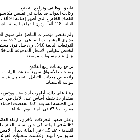
تباطؤ الوظائف وتراجع التصنيع
القطاع ا
البالغة 118 ألفاً، ودون القراءة السابقة لشهر مايو (أيار) المستقرة عند 122 ألف وظيفة.
يزال عند مستويات مرتفعة.
تراجع رهانات رفع الفائدة
وتفاعلت الأسواق سريعاً مع هذه البيانات؛
وانخفاض معدلات التعادل التضخمي قد يجعل
مواتية للاقتصاد.
وبناءً على ذلك، أظهرت أداة «فيد ووتش» ت
مقارنة بـ67.8 في المائة يوم الثلاثاء.
4.962 في المائة. في حين استقر العائ