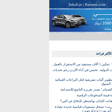
Sahafi.jo
|
Rasseen.com
لأكثر قراءة
تفيد من الاستقرار بالعمل
الدولية.. تحسن في أداء الأردن رغم تحديات
وير آليات تشريعية لحل النزاعات العمالية
 السوق
ضمان" يصدر تقريره التاسع للاستدامة
عانت اليابان بواشنطن للدفاع عن الين؟
يت» تسجل مستويات قياسية جديدة بقيادة
آند بورز» و«داو جونز»