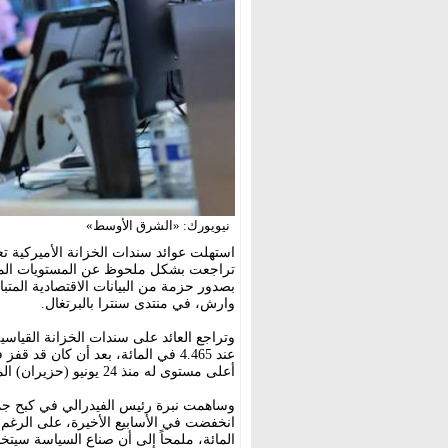
نيويورك: «الشرق الأوسط»
استهلت عوائد سندات الخزانة الأميركية تعام
تراجعت بشكل ملحوظ عن المستويات المر
بصدور حزمة من البيانات الاقتصادية المت
وارش، في منتدى سنترا بالبرتغال.
أعلى مستوى له منذ 24 يونيو (حزيران) الماضي.
وساهمت نبرة رئيس الفيدرالي في كبح جما
المائة، ملمحاً إلى أن صناع السياسة سيتخذ