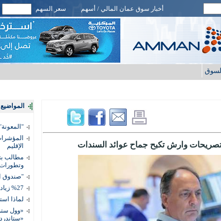
أخبار سوق عمان المالي / أسهم
سعر السهم
لسوق
المواضيع ا
"المعونة": تمكين 3 آلاف مس
المؤشرات 
 وتصريحات وارش تكبح جماح عوائد السندات
الإقليم
مطالب بتط
وتطورات
"صندوق ال
%27 زيادة قيمة المدفوعات الرقمية
لماذا است
«وول ستر
«ستاندرد 