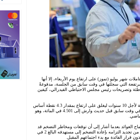
لات شهر يوليو (تموز) على ارتفاع يوم الأربعاء، إلا أنها
تفعة التي سجلتها في وقت سابق من الجلسة، مدفوعةً
باطئة وتصريحات رئيس مجلس الاحتياطي الفيدرالي، كيفين
وتراجع العائد على سندات الخزانة القياسية لأجل 10 سنوات ليغلق على ارتفاع بمقدار 4.3 نقطة أساس
عند 4.465 في المائة، بعد أن كان قد قفز في وقت سابق قبل حديث وارش إلى 4.501 في المائة، وهو
ح العوائد بعدما أشار إلى أن توقعات ومخاطر التضخم قد
انخفضت في الأسابيع الأخيرة، على الرغم من تجديد التزامه بإعادة التضخم إلى مستهدفه البالغ 2 في
ون قرار الفائدة مع بدء اجتماعهم المقبل.