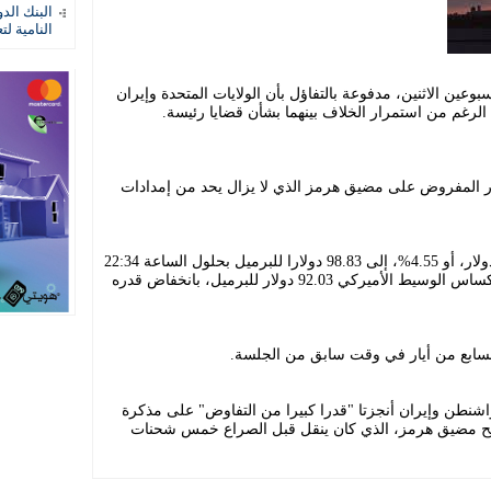
البنك الد
النامية لت
عين الاثنين، مدفوعة بالتفاؤل بأن الولايات المتحدة وإيران
الرغم من استمرار الخلاف بينهما بشأن قضايا رئيسة.
ار المفروض على مضيق هرمز الذي لا يزال يحد من إمدادات
وانخفضت العقود الآجلة لخام برنت 4.71 دولار، أو 4.55%، إلى 98.83 دولارا للبرميل بحلول الساعة 22:34
بتوقيت غرينتش، في حين بلغ خام غرب تكساس الوسيط الأميركي 92.03 دولار للبرميل، بانخفاض قدره
السابع من أيار في وقت سابق من الجلسة.
اشنطن وإيران أنجزتا "قدرا كبيرا من التفاوض" على مذكرة
فتح مضيق هرمز، الذي كان ينقل قبل الصراع خمس شحنات