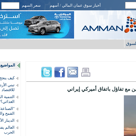
أخبار سوق عمان المالي / أسهم
سعر السهم
لسوق
المواضيع ا
كيف ينجح
تبني الأر
مع تفاؤل باتفاق أميركي إيراني
للاقتصاد
التنمية ا
الغذائي؟
"الصناعة"
القمح وال
الدينار ا
الحرب