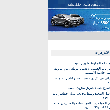
Sahafi.jo
|
Rasseen.com
لأكثر قراءة
. حلم الوظيفة ما يزال بعيدا
بات الإقليم.. الاقتصاد الوطني يعزز مرونته
ى جاذبية الاستثمار
ذائي في الأردن يسير بثقة.. وقياس الجاهزية
ه
تطرح عطاء لتعزيز مخزون النفط
اصل الصعود وسط مخاوف بشأن خطط إعادة
 هرمز
ى المواطنين.. المواصفات والمقاييس تكشف
عة استهلاك البنزين