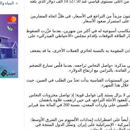
مستوى 14.196.5 ألف دولار للطن، مقترباً من أعلى مستوى قياسي عند 14.527.50 ألف دولار الذي بلغه
المياه وال
قبون مزيداً من التراجع في الأسعار، في ظلِّ اتجاه المضاربين
 على استمرار صعود الأسعار.
بر مكاسب أسبوعية له في أكثر من شهرين، بعدما عزَّزت الضغوط
عار الطاقة التوقعات بإقدام مجلس «الاحتياطي الفيدرالي» على
عادن المقومة به بالنسبة لحائزي العملات الأخرى، ما قد يضعف
ي مذكرة: «واصل النحاس تراجعه، بعدما قلّص تسارع التضخم
لفائدة، بالتزامن مع ارتفاع الدولار».
 من المستويات القياسية بدأت تحدّ من الطلب في الصين، حيث
خلال هذا الشهر».
س لا يزال يستند إلى عوامل قوية؛ إذ تواصل مخزونات النحاس
للعقود الآجلة التراجع، في حين ارتفعت علاوة يانغشان
للنحاس، التي تُعدُّ مؤشراً على قوة الطلب الصيني على واردات المعدن، بنسبة 260 في المائة منذ فبراير
أيضاً على اضطرابات إمدادات الألمنيوم من الشرق الأوسط؛
ركية - الإسرائيلية على إيران. وتمثِّل الدول المنتجة في