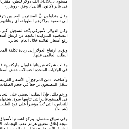
في يناير (كانون الثاني)، وفق «رويترز».
وقال متداولون إنَّ المشترين الصينيين يتر
إلى تصفية مراكزهم الطويلة، أي رهاناتهم
وكان الدولار الأميركي يتَّجه لتسجيل أك
التضخمية المتزايدة الناتجة عن ارتفاع أس
رفع أسعار الفائدة خلال العام الحالي.
ويؤدي ارتفاع الدولار إلى زيادة تكلفة الم
الطلب العالمي عليها.
وقالت شركة «بريتانيا غلوبال ماركتس» ف
في الولايات المتحدة احتمالات خفض أسعار ا
وأضافت: «من المرجح أن الأسعار القريبة
سجّل المصنعون تراجعاً في حجم الطلبات 
ورغم ذلك، فإنَّ الطلب الصيني على النحا
في المستودعات التي تتابعها سوق شنغهاي 
(شباط).
وفي سياق منفصل، يتركز اهتمام الأسواق 
نتيجة إغلاق مضيق هرمز عقب الهجمات الأمي
الشرق الأوسط نحو 9 في المائة من الطاقة العالمية لصهر المعادن.