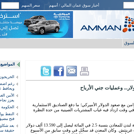
أخبار سوق عمان المالي / أسهم
سعر السهم
لسوق
المواضيع ا
الخريجون.
رغم اضطرا
ار... وعمليات جني الأرباح
ويحافظ عل
الأمن الغ
يعزز نجاح
من مع صعود الدولار الأميركي؛ ما دفع الصناديق الاستثمارية
الحكومة 
 في وقت ازداد فيه غياب المشتريات الصينية من حدة النظرة
النفط يو
فتح مضيق
وانخفض سعر النحاس القياسي في بورصة لندن للمعادن بنسبة 2.5 في المائة ليصل إلى 13.590 ألف دولار
بعد شكاو
ي بحلول الساعة 09:30 بتوقيت غرينتش. وكان المعدن قد سجَّل في وقت سابق من الأسبوع
حقيقة سر