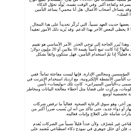
سرعة وكفاءة أكبر. وفي الوقت نفسه، يُولّد تحوّل الذكاء
وقد يتساءل أصحاب الأعمال: هل أنا محمي؟ يساعد التأمين
ا الشك».
ضها حديث العهد نسبياً، التي تُركّز تحديداً على هذا المجال.
يحظى البعض الآخر بهذا الدعم. وقد يُزيد ذلك الأمور تعقيداً
وهذا يُبرز الحاجة إلى توخي الحذر. الأمر الأساسي هو تقييم
الشركة التي تُقدّم هذا التأمين. ما هو رأس مالها؟ إذا كانت تبيع تأميناً بقيمة 10 ملايين أو 20 مليون دولار؛
 فعلياً؟ إذا تمّ استخدام التأمين، فهل ستكون واثقاً بشكل
 المؤسسين ومجالس الإدارة، فإنها ليست مفاجئة تماماً؛ ففي
 التأمين الأنشطة الإلكترونية، مع ازدياد استخدام الإنترنت في
يُسمى بـ«التأمين السيبراني». كانت تلك «بوليصات» تأمين
علومات، وركزت على قضايا مثل أخطاء معالجة البيانات ومخاطر
فئة تخصصية أوسع.
ر آخر، وهو سوق الرعاية الصحية. فغالباً ما ترفض شركات
ز أو دواء جديد، حتى تتأكد من أنه لن يُسبب ضرراً أكبر من
تبارات شاملة على العلاج وإثبات فعاليته.
ناعي غير مُشرّف. ولأن عدداً قليلاً نسبياً من الشركات يُقدم
ت، فإن أي خلل جوهري في نموذج ذكاء اصطناعي مُعتمد على