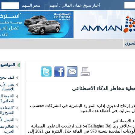
أخبار سوق عمان المالي / أسهم
سعر السهم
لسوق
المواضيع ا
كيف ينجح
تبني الأر
غطية مخاطر الذكاء الاصطناعي
للاقتصاد
التنمية ا
الغذائي؟
در إزعاج لمديري إدارة الموارد البشرية في الشركات فحسب،
"الصناعة"
ل متزايد، في أخطاء هذه التقنية.
القمح وال
الدينار ا
ء الاصطناعي
ووفقاً لتقرير صادر عن شركة إعادة التأمين «غالاغر ري (Gallagher Re)»؛ فقد ارتفعت الدعاوى القضائية
المتعلقة بالذكاء الاصطناعي التوليدي في الولايات المتحدة بنسبة 978 في المائة خلال الفترة من 2021 إلى
الحرب