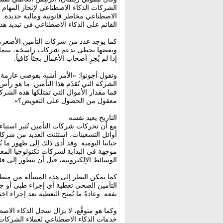
الشركات الذكاء الاصطناعي لإنجاز المهام ب
الاصطناعي مخاطر قانونية ومالية جديدة. 
القائم على الذكاء الاصطناعي في تبديد هذ
كما يوجد عدد من شركات التأمين الأصغر، بع
وبعضها يحظى بدعم شركات راسخة، بينما لا 
إذا لم يُجرِ أصحاب الأعمال بحثاً كافياً.
وتقول أجونوا: «الأمر أشبه بفوضى عارمة. 
فما مقدار الأموال التي تمتلكها هذه الشركة
معقول من الحصول على التعويض؟».
التاريخ يعيد نفسه
مع أن تحركات شركات التأمين تُثير استياء
أوائل التسعينات، استثنت العديد من شركات
حياتنا اليومية. وقد أدى ذلك إلى ظهور ما 
موجهة في البداية لشركات تكنولوجيا الم
الوسائط الإلكترونية، قبل أن تتطور إلى 
كما يمكن النظر إلى هذه المسألة من منظو
التأمين الصحي تغطية أي إجراء طبي أو جها
نفعه. وعادةً ما تُمنح التغطية بعد إجراء اخ
وكما هو متوقَّع، لا يزال سجل الذكاء الاصط
خدمات الذكاء الاصطناعي لعملاء الشركا