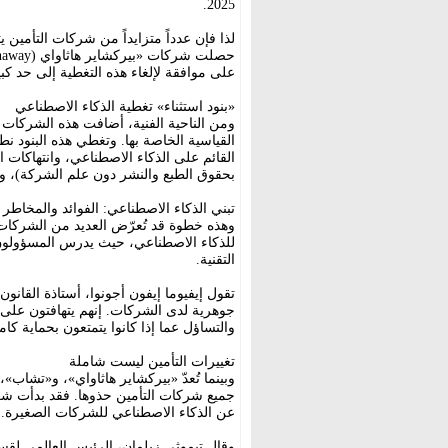
2025.
لذا فإن عدداً متزايداً من شركات التأمين 
على موافقة لإلغاء هذه التغطية إلى حد كبي
«بنود استثناء» تغطية الذكاء الاصطناعي
ومن الناحية الفنية، أضافت هذه الشركات «ب
القياسية الخاصة بها. وتغطي هذه البنود نطا
القائم على الذكاء الاصطناعي، وانتهاكات 
بحقوق الطبع والنشر دون علم الشركة)، والأ
تبني الذكاء الاصطناعي: الفوائد والمخاطر
وهذه خطوة قد تُعرّض العديد من الشركات 
للذكاء الاصطناعي، حيث يدرس المسؤولون ا
التقنية.
تقول إيفيوما إيفون أجونوا، أستاذة القا
جوهرية لدى الشركات. إنهم يتهافتون على 
والتساؤل عما إذا كانوا يتمتعون بحماية كام
تغييرات التأمين ليست شاملة
وبينما تُعدّ «بيركشاير هاثاواي»، و«تشاب»،
عن الذكاء الاصطناعي للشركات الصغيرة.