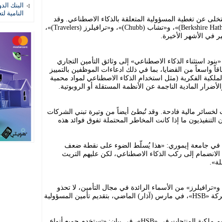
البنك الد
النامية لت
يتخلى عن تغطية المسؤولية المتعلقة بالذكاء الاصطناعي. وقد
حصلت شركات «بيركشاير هاثاواي (Berkshire Hathaway)»، و«تشاب (Chubb)»، و«ترافيلرز (Travelers)»،
ر في الأشهر الأخيرة.
نود استثناء الذكاء الاصطناعي» إلى وثائق التأمين التجاري
قاً واسعاً من القضايا، بما في ذلك ادعاءات الموظفين بالتمييز
الملكية الفكرية (مثل استخدام الذكاء الاصطناعي لمواد محمية
ضرار المادية الناجمة عن الأنظمة المستقلة أو الروبوتية.
لخسائر مالية فادحة. وقد تُبطئ أيضاً من وتيرة تبني الشركات
لتنفيذيون ما إذا كانت المخاطر المحتملة تفوق فوائد هذه
نون في جامعة إيموري: «هذا يُسلّط الضوء على نقطة ضعف
الانضمام إلى ركب الذكاء الاصطناعي، لكن عليهم التريث
لة».
 و«ترافيلرز» من الأسماء الرائدة في مجال التأمين، لا تحذو
جميع شركات التأمين حذوها. فقد بدأت شركة «HSB»، في مارس (آذار) الماضي، بتقديم تأمين المسؤولية
وقال تيموثي زيلمان، الرئيس العالمي لقسم ملكية المنتجات في «HSB»، في بيان: «تستخدم جميع أنواع