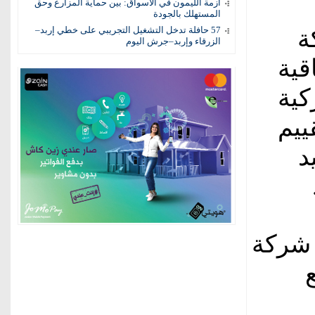
أزمة الليمون في الأسواق: بين حماية المزارع وحق
المستهلك بالجودة
57 حافلة تدخل التشغيل التجريبي على خطي إربد–
ة
الزرقاء وإربد–جرش اليوم
قية
كية
ييم
هيد
 شركة