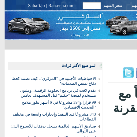
سهم
سعر السهم
Rasseen.com
|
Sahafi.jo
المواضيع الأكثر قراءة
الاحتياطيات الأجنبية في "المركزي".. كيف تصمد كخط
دفاع يمتص الصدمات؟
 مع
تقدم لافت في برنامج الحكومة الرقمية.. ومليون
مستخدم لمنصة "حكيم" قبل المستهدف بعامين
99 قرارا و394 مشروعا في 6 أشهر تبلور ملامح
قرنة
"التحديث الاقتصادي"
343 مشروعًا قيد التنفيذ وإنجازات واسعة في مختلف
القطاعات
صناديق الأسهم العالمية تسجل تدفقات للأسبوع الـ11
على التوالي