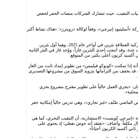
يات التنقيب، حيث تتشارك الشركات منصات الحفر لخفض
ة «أمبليتيود إنيرجي»، وفقاً لوكالة «رويترز»: «هناك نشاط أكبر
وقد حفرت شركة «كونوكو فيليبس» الأميركية العملاقة بئرين في أواخر عام 2025، وهما أول بئرين
دة، وقد أنتجت إحدى البئرين غازاً، ووُجد غاز في البئر الثانية
 أكسيد كربون أعلى بكثير من المتوقع.
نه إذا تمكنت «كونوكو فيليبس» من تطوير إمداد ثابت من الغاز
قد يخفف من التزاماتها بتزويد السوق من مشروعها التصديري
ن: «يجري العمل حالياً على تطوير مقترح مشروع بحري
محلية».
 الماضي صُنّف «غيرَ تجاري»، وهي تدرس حالياً إمكانية حفر
 «إنيرجي كويست» الاستشارية، أن التنقيب البحري، كما هي
زال مكلفاً. وأضاف: «نعتقد أنه حوض نفطي؛ إذ يحتوي على
ني أكسيد الكربون أحياناً».