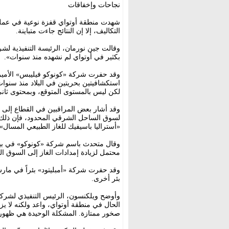
نجاحات وإخفاقات
شهدت منطقة أوتواي قفزة نوعية في عمل
التكاليف، إلا إن النتائج جاءت متباينة.
وقالت جين نورمان، الرئيسة التنفيذية لشرك
بكثير في أوتواي لم نشهده منذ سنوات».
استكشافيتين بحريتين في البلاد منذ سنوات ع
لكن ليس بالمستوى المتوقع، وبمحتوى ثاني
وقد أشار بعض المراقبين في القطاع إلى أ
لسوق الساحل الشرقي المحدود، فإن ذلك 
«أستراليا باسيفيك للغاز الطبيعي المسال».
وقال متحدث باسم شركة «كونوكو» في بيا
محتمل لزيادة إمدادات الغاز إلى السوق ال
وقد حفرت شركة «أمبليتود» بئراً في مارس
بئر أخرى.
وأوضح ويلكنسون، الرئيس التنفيذي لشركة
الحال في منطقة أوتواي، واعد ولكنه لا ي
صخور ممتازة. المشكلة الوحيدة هي ظهور ثا