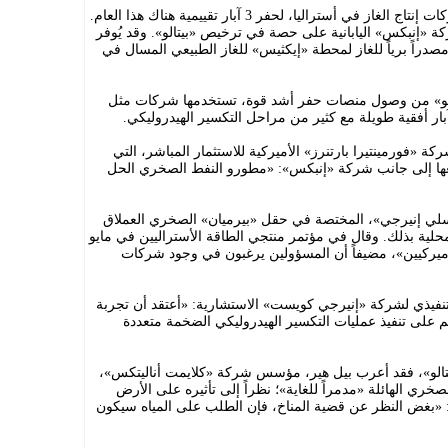
وتستعد شركة «سانتوس»؛ ثانية كبرى شركات إنتاج الغاز في أستراليا، لحفر 3 آبار تقييمية هناك هذا العام.
«إنبكس» اليابانية على حصة في ترخيص «بيتالو». وقد يُوفر
صدراً برياً للغاز لمحطة «إيكثيس» للغاز الطبيعي المسال في
الو» من وصول منصات حفر أشد قوة، تستخدمها شركات مثل
ار أفقية طويلة مع كثير من مراحل التكسير الهيدروليكي.
 «فورمينتيرا بارتنرز» الأميركية للاستثمار المباشر، التي
ها إلى جانب شركة «إنبكس»: «مطورو النفط الصخري الحل
سلي إنيرجي»، المختصة في حقل «بيرميان» الصخري العملاق
محلية بذلك. وقال في مؤتمر منتجي الطاقة الأستراليين في مايو
أميركيين»، مضيفاً أن المسؤولين يرغبون في وجود شركات
تنفيذي لشركة «إنيرجي كويست» الاستشارية: «أعتقد أن تجربة
م على تنفيذ عمليات التكسير الهيدروليكي الضخمة متعددة
تالو»، فقد أعرب بيل هير، مؤسس شركة «كلايمت أناليتكس»،
ري الهائلة «مدمراً للغاية»؛ نظراً إلى تأثيره على الأرض
ال: «بغض النظر عن قضية المناخ، فإن الطلب على المياه سيكون