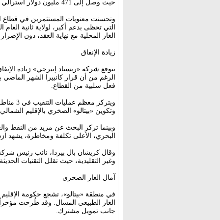
حيث وصل إلى 471 مليون دولار أسترالي (329 مليون دولار أميركي) في الربع الأول من العام.
وتحسنت معنويات المستثمرين في قطاع الط
التي تحظى بدعم أكبر، لولاية ثانية العام
الغاز المحلية مع نهاية العقد، دون الإضرار
زيادة الإنفاق
فعل سلبية من القطاع.
ويتركز مع
وتكوين «بيتالو» الصخري بالإقليم الشمالي
وبينما تركز البحث عن مزيد من النفط والغ
البحري، الأعلى تكلفة ومخاطرة، يشهد ازدياد
وقال كريشان بال بيردا، نائب رئيس شركة «
وغير التقليدية، حيث تقلل التقنيات الحديث
آمال الغاز الصخري
في منطقة «بيتالو»، تشجع حكومة الإقليم ت
الغاز الطبيعي المسال. وقد طُرحت مؤخرا
جانب تمويل مشترك.