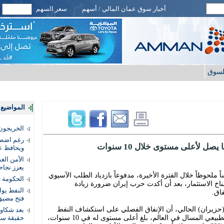
أخبار سوق عمان المالي / أسهم
سعر السهم
لسوق
المواضيع ا
الخريجون.
رغم اضطرا
ل لأعلى مستوى خلال 10 سنوات
ويحافظ عل
الأمن الغ
يعزز نجاح
ملحوظاً خلال الفترة الأخيرة، مدفوعاً بازدياد الطلب الآسيوي
الحكومة 
ناخ الاستثمار، بعد أن أكدت حرب إيران ضرورة زيادة
النفط يو
اق.
فتح مضيق
حزيران) الحالي، أن الإنفاق الفصلي على استكشاف النفط
بعد شكاو
والغاز في أستراليا؛ ثاني أكبر منتج للغاز الطبيعي المسال في العالم، بلغ أعلى مستوى له في 10 سنوات،
حقيقة سر