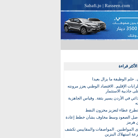
Sahafi.jo
|
Rasseen.com
لأكثر قراءة
. حلم الوظيفة ما يزال بعيدا
بات الإقليم.. الاقتصاد الوطني يعزز مرونته
ى جاذبية الاستثمار
ذائي في الأردن يسير بثقة.. وقياس الجاهزية
ه
تطرح عطاء لتعزيز مخزون النفط
اصل الصعود وسط مخاوف بشأن خطط إعادة
 هرمز
ى المواطنين.. المواصفات والمقاييس تكشف
عة استهلاك البنزين