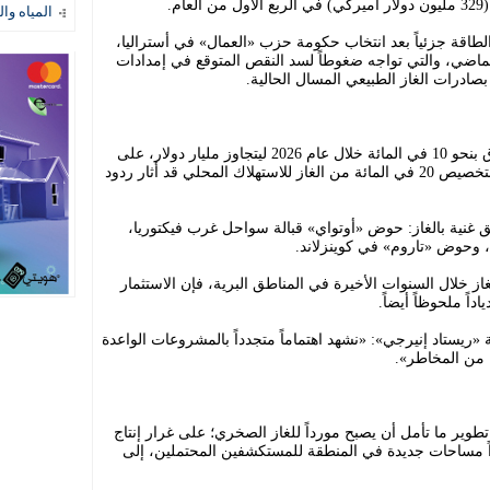
المياه وال
اقة جزئياً بعد انتخاب حكومة حزب «العمال» في أستراليا،
 الماضي، والتي تواجه ضغوطاً لسد النقص المتوقع في إمدادات
 بصادرات الغاز الطبيعي المسال الحالية.
تتوقع شركة «ريستاد إنيرجي» زيادة الإنفاق بنحو 10 في المائة خلال عام 2026 ليتجاوز مليار دولار، على
الرغم من أن قرار كانبيرا الشهر الماضي بتخصيص 20 في المائة من الغاز للاستهلاك المحلي قد أثار ردود
ظم عمليات التنقيب في 3 مناطق غنية بالغاز: حوض «أوتواي» قبالة سواحل غرب فيكتوريا،
، وحوض «تاروم» في كوينزلاند.
از خلال السنوات الأخيرة في المناطق البرية، فإن الاستثمار
اً ملحوظاً أيضاً.
ريستاد إنيرجي»: «نشهد اهتماماً متجدداً بالمشروعات الواعدة
ة من المخاطر».
طوير ما تأمل أن يصبح مورداً للغاز الصخري؛ على غرار إنتاج
ً مساحات جديدة في المنطقة للمستكشفين المحتملين، إلى