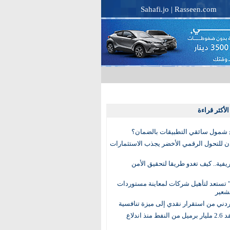
Sahafi.jo
|
Rasseen.com
لأكثر قراءة
 شمول سائقي التطبيقات بالضمان؟
دن للتحول الرقمي الأخضر يجذب الاستثمارات
لريفية.. كيف تغدو طريقا لتحقيق الأمن
 تستعد لتأهيل شركات لمعاينة مستوردات
شعير
لأردني من استقرار نقدي إلى ميزة تنافسية
العالم يفقد 2.6 مليار برميل من النفط منذ اندلاع