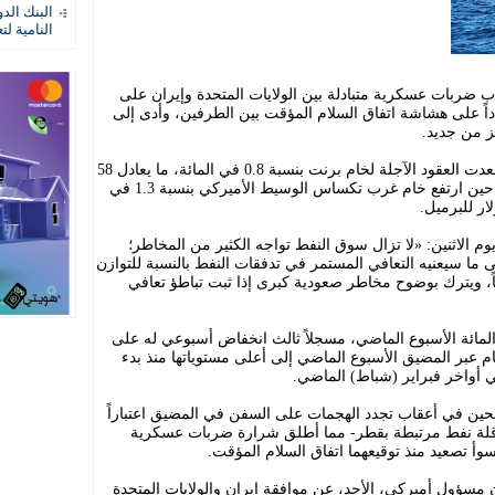
البنك الد
النامية لت
ب ضربات عسكرية متبادلة بين الولايات المتحدة وإيران على
داً على هشاشة اتفاق السلام المؤقت بين الطرفين، وأدى إلى
 من جديد.
وبحلول الساعة 02:07 بتوقيت غرينتش، صعدت العقود الآجلة لخام برنت بنسبة 0.8 في المائة، ما يعادل 58
سنتاً، لتصل إلى 72.57 دولار للبرميل، في حين ارتفع خام غرب تكساس الوسيط الأميركي بنسبة 1.3 في
 الاثنين: «لا تزال سوق النفط تواجه الكثير من المخاطر؛
 ما سيعنيه التعافي المستمر في تدفقات النفط بالنسبة للتوازن
يباً، ويترك بوضوح مخاطر صعودية كبرى إذا ثبت تباطؤ تعافي
م برنت قد تراجع بنسبة 10.6 في المائة الأسبوع الماضي، مسجلاً ثالث انخفاض أسبوعي له على
م عبر المضيق الأسبوع الماضي إلى أعلى مستوياتها منذ بدء
ي أواخر فبراير (شباط) الماضي.
لحين في أعقاب تجدد الهجمات على السفن في المضيق اعتباراً
اقلة نفط مرتبطة بقطر- مما أطلق شرارة ضربات عسكرية
أسوأ تصعيد منذ توقيعهما اتفاق السلام المؤقت.
مسؤول أميركي، الأحد، عن موافقة إيران والولايات المتحدة