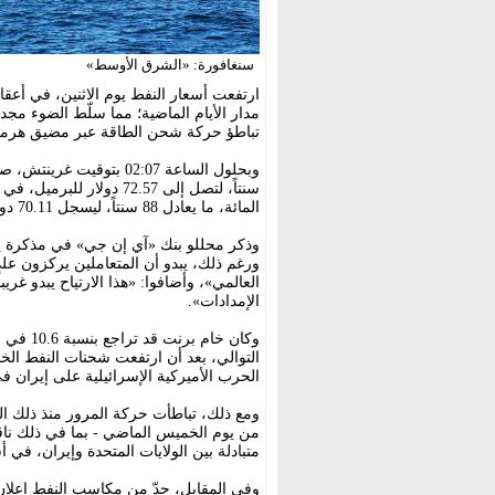
سنغافورة: «الشرق الأوسط»
ارتفعت أسعار النفط يوم الاثنين، في أعقا
مدار الأيام الماضية؛ مما سلّط الضوء مجد
تباطؤ حركة شحن الطاقة عبر مضيق هرمز
المائة، ما يعادل 88 سنتاً، ليسجل 70.11 دولار للبرميل.
وذكر محللو بنك «آي إن جي» في مذكرة يوم
ورغم ذلك، يبدو أن المتعاملين يركزون على
العالمي»، وأضافوا: «هذا الارتياح يبدو غر
الإمدادات».
وكان خا
التوالي، بعد أن ارتفعت شحنات النفط الخا
الحرب الأميركية الإسرائيلية على إيران ف
ومع ذلك، تباطأت حركة المرور منذ ذلك ا
من يوم الخميس الماضي - بما في ذلك ن
متبادلة بين الولايات المتحدة وإيران، في 
وفي المقابل، حدّ من مكاسب النفط إعلان 