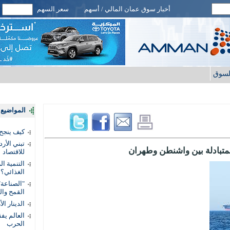
أخبار سوق عمان المالي / أسهم
سعر السهم
لسوق
المواضيع ا
كيف ينجح
تبني الأر
متبادلة بين واشنطن وطهران
للاقتصاد
التنمية ا
الغذائي؟
"الصناعة"
القمح وال
الدينار ا
الحرب