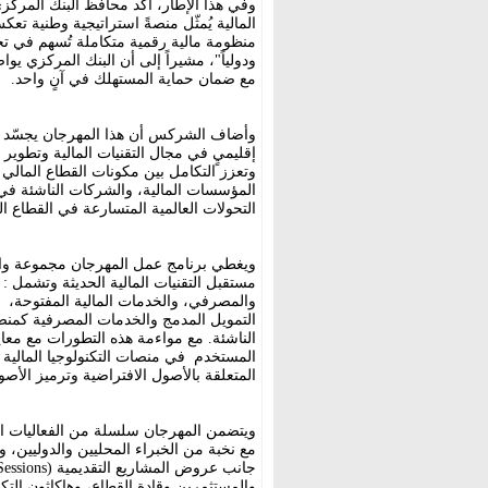
وفي هذا الإطار، أكد محافظ البنك المركزي
المالية يُمثّل منصةً استراتيجية وطنية تع
منظومة مالية رقمية متكاملة تُسهم في تحقي
ودولياً"، مشيراً إلى أن البنك المركزي يو
مع ضمان حماية المستهلك في آنٍ واحد.
وأضاف الشركس أن هذا المهرجان يجسّد التز
إقليميٍ في مجال التقنيات المالية وتطوير
وتعزز التكامل بين مكونات القطاع المالي 
المؤسسات المالية، والشركات الناشئة في مج
التحولات العالمية المتسارعة في القطاع ا
ويغطي برنامج عمل المهرجان مجموعة وا
مستقبل التقنيات المالية الحديثة وتشمل :
والمصرفي، والخدمات المالية المفتوحة، وا
التمويل المدمج والخدمات المصرفية كمنصة
الناشئة. مع مواءمة هذه التطورات مع معايي
المستخدم في منصات التكنولوجيا المالية 
المتعلقة بالأصول الافتراضية وترميز الأصو
ويتضمن المهرجان سلسلة من الفعاليات ا
مع نخبة من الخبراء المحليين والدوليين، 