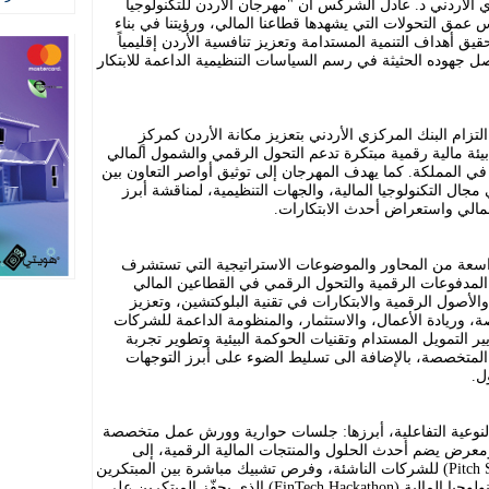
 الأردني د. عادل الشركس أن "مهرجان الأردن للتكنولوجيا
كس عمق التحولات التي يشهدها قطاعنا المالي، ورؤيتنا في بناء
ق أهداف التنمية المستدامة وتعزيز تنافسية الأردن إقليمياً
اصل جهوده الحثيثة في رسم السياسات التنظيمية الداعمة للابتكار
ام البنك المركزي الأردني بتعزيز مكانة الأردن كمركزٍ
 بيئة مالية رقمية مبتكرة تدعم التحول الرقمي والشمول المالي
في المملكة. كما يهدف المهرجان إلى توثيق أواصر التعاون بين
ال التكنولوجيا المالية، والجهات التنظيمية، لمناقشة أبرز
لمالي واستعراض أحدث الابتكارات.
سعة من المحاور والموضوعات الاستراتيجية التي تستشرف
 المدفوعات الرقمية والتحول الرقمي في القطاعين المالي
لأصول الرقمية والابتكارات في تقنية البلوكتشين، وتعزيز
، وريادة الأعمال، والاستثمار، والمنظومة الداعمة للشركات
ر التمويل المستدام وتقنيات الحوكمة البيئية وتطوير تجربة
المتخصصة، بالإضافة الى تسليط الضوء على أبرز التوجهات
ل.
لنوعية التفاعلية، أبرزها: جلسات حوارية وورش عمل متخصصة
ومعرض يضم أحدث الحلول والمنتجات المالية الرقمية، إلى
جانب عروض المشاريع التقديمية (Pitch Sessions) للشركات الناشئة، وفرص تشبيك مباشرة بين المبتكرين
والمستثمرين وقادة القطاع، وهاكاثون التكنولوجيا المالية (FinTech Hackathon) الذي يحفّز المبتكرين على