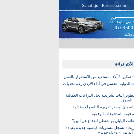
Sahafi.jo
|
Rasseen.com
لأكثر قراءة
تفيد من الاستقرار بالعمل
الدولية.. تحسن في أداء الأردن رغم تحديات
وير آليات تشريعية لحل النزاعات العمالية
 السوق
ضمان" يصدر تقريره التاسع للاستدامة
عانت اليابان بواشنطن للدفاع عن الين؟
يت» تسجل مستويات قياسية جديدة بقيادة
آند بورز» و«داو جونز»