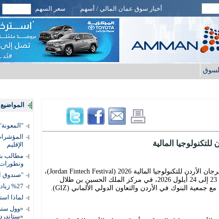
أخبار سوق عمان المالي / أسهم
سعر السهم
لسوق
المواضيع ا
"المعونة": تمكين 3 آلاف مس
المؤشرات 
للتكنولوجيا المالية
الإقليم
مطالب بتط
وتطورات
أعلن البنك المركزي الأردني عن تنظيم مهرجان الأردن للتكنولوجيا المالية 2026 (Jordan Fintech Festival)،
"صندوق ال
والذي يُعقد بنسخته الثانية خلال الفترة من 23 إلى 24 أيلول 2026، في مركز الملك الحسين بن طلال
%27 زيادة قيمة المدفوعات الرقمية
جمعية البنوك في الأردن والتعاون الدولي الألماني (GIZ).
لماذا است
«وول ستر
«ستاندرد 