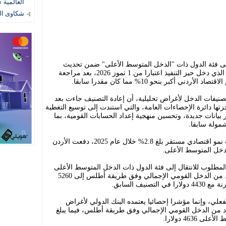
العالمية ؟
شكاوى المستهل
إلى فئة الدول ذات "الدخل المتوسط الأعلى" ضمن تحديث
تصنيفات دخل البلدان للسنة المالية 2027، الذي دخل حيز التنفيذ اعتبارا من 1 تموز 2026، بعد مراجعة
أكبر بنحو 10% مما كان مقدرا سابقا.
صنيفات الدخل لأغراض تحليلية، أن إعادة التصنيف جاءت بعد
ها دائرة الإحصاءات العامة، والتي استندت إلى توسيع التغطية
يانات جديدة، وتحسين منهجية إعداد الحسابات القومية، بما
مولة سابقا.
وأضاف أن المراجعة الإحصائية، إلى جانب نمو اقتصادي مستقر بلغ 2.8% خلال عام 2025، دفعت الأردن
الدخل المتوسط الأعلى.
المطلوب للانتقال إلى فئة الدول ذات الدخل المتوسط الأعلى
بفارق 624 دولارا، بعدما ارتفع نصيب الفرد من الدخل القومي الإجمالي وفق طريقة أطلس إلى 5260
فعلي، وإنما مؤشرا إحصائيا يعتمده البنك الدولي لأغراض
رد من الدخل القومي الإجمالي وفق طريقة أطلس، فيما يبلغ
463 دولارا.