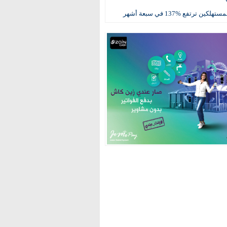
كين ترتفع %137 في سبعة أشهر