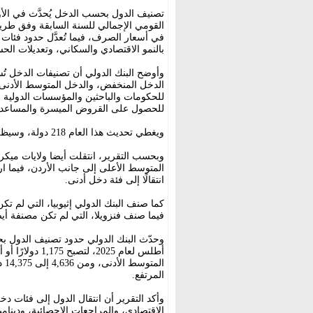
تصنيف الدول بحسب الدخل يُحدَّث في الأ
القومي الإجمالي للسنة السابقة وفق طريق
في أسعار الصرف، فيما تُعدَّل حدود فئات ا
بالنمو الاقتصادي والسكاني، وتعديلات الحس
وأوضح البنك الدولي أن تصنيفات الدخل تُس
الدخل المنخفض، والدخل المتوسط الأدنى،
للحكومات والباحثين والمؤسسات الدولية ف
للحصول على القروض الميسرة والمساعدات 
ويغطي تحديث هذا العام 218 دولة، وسيظل مرجعا عالميا حتى نهاية حزيران 2027.
وبحسب التقرير، انتقلت أيضا ولايات ميكرون
المتوسط الأعلى إلى جانب الأردن، فيما ا
انتقالًا إلى فئة دخل أدنى.
فيما صنف فنزويلا، التي لم تكن مصنفة أيضا في السنة المالية 2026،
وحدّث البنك الدولي حدود تصنيف الدول 
المرتفع.
وأكد التقرير أن انتقال الدول إلى فئات 
الاقتصادي، والمراجعات الإحصائية، ودينامي