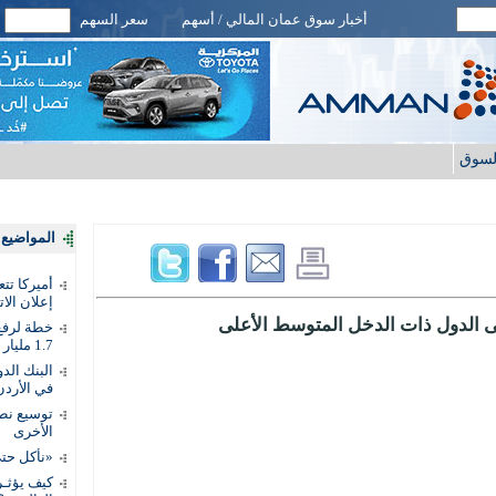
أخبار سوق عمان المالي / أسهم
سعر السهم
لسوق
المواضيع ا
أميركا تت
إعلان الات
لى الدول ذات الدخل المتوسط الأعلى
خطة لرفع 
1.7 مليار دينار
في الأردن
توسيع نطا
الأخرى
«نأكل حتى
كيف يؤثـر