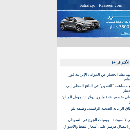
Sahafi.jo
|
Rasseen.com
لأكثر قراءة
عهد بفك الحصار عن الموانئ الإيرانية فور
فاق
مساهمة "التعدين" في الناتج المحلي إلى
البنك الدولي يخصص 194 مليون دولار لـ"تمويل المناخ"
ق الرعاية الصحية الرقمية.. وظيفة تلو
 لا نموت»... يوميات الجوع في السودان
 اتـفـاق هرمـز علـى أسعار النفط والأسواق