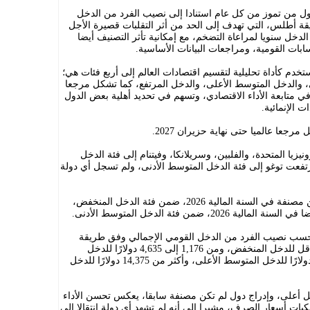
ول من تموز من كل عام استنادا إلى نصيب الفرد من الدخل
ة أطلس، التي تهدف إلى الحد من أثر التقلبات قصيرة الأجل
لدخل سنويا لمراعاة التضخم، مع إمكانية تأثر التصنيف أيضا
ابات القومية، ومراجعات البيانات الأساسية.
تخدم كأداة تحليلية لتقسيم اقتصادات العالم إلى أربع فئات هي؛
 والدخل المتوسط الأعلى، والدخل المرتفع، كما تشكل مرجعا
ي متابعة الأداء الاقتصادي، وتسهم في تحديد أهلية بعض الدول
الإنمائية.
يزيا المتحدة، والفلبين، وسريلانكا، وفيتنام إلى فئة الدخل
رتفعت توغو إلى فئة الدخل المتوسط الأدنى، ولم تسجل أي دولة
كما صنف البنك الدولي إثيوبيا، التي لم تكن مصنفة في السنة المالية 2026، ضمن فئة الدخل المنخفض،
 ضمن فئة الدخل المتوسط الأدنى.
بحسب نصيب الفرد من الدخل القومي الإجمالي وفق طريقة
أطلس لعام 2025، لتصبح 1,175 دولارًا أو أقل للدخل المنخفض، ومن 1,176 إلى 4,635 دولارًا للدخل
المتوسط الأدنى، ومن 4,636 إلى 14,375 دولارًا للدخل المتوسط الأعلى، وأكثر من 14,375 دولارًا للدخل
دخل أعلى، وإدراج دول لم تكن مصنفة سابقا، يعكس تحسن الأداء
كيات أسعار الصرف، مشيرا إلى أنه لم تشهد أي دولة انتقالا إلى