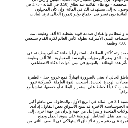
استمرار إضافة الوظائف - حتى وإن كانت منخفضة - مع بقاء الفائدة عند نطاق (3.50 في المائة - 3.75 في
المائة)، قد لا يكون كافياً لتبريد التضخم والوصول به إلى مستهدف الـ2 في المائة، وإن كان المحللون
ائدة دون تغيير في اجتماع يوليو (تموز) الحالي ترقباً لبيانات
وعلى صعيد القطاعات، تلقى قطاع الضيافة والمطاعم والفنادق صدمة قوية بشطبه 61 ألف وظيفة، مما
ستضافة المدن الأميركية بطولة كأس العالم لكرة القدم ستنعش
.
وفي المقابل، واصل قطاع الرعاية الصحية صدارته كأكثر القطاعات استقراراً بإضافة 47 ألف وظيفة، في
حين أضاف قطاع الخدمات المهنية والتجارية - الذي يضم البرمجيات والهندسة المعمارية - 36 ألف وظيفة،
ثر هذه الوظائف بالتوسع في تبني أدوات الذكاء الاصطناعي.
باطؤ الحالي لا يعني بالضرورة انهياراً؛ فمع خروج جيل «الطفرة
 معدلات الهجرة الجديدة، أصبحت القوة العاملة الأميركية تنمو
أن نمواً بمقدار 57 ألف وظيفة بات كافياً للحفاظ على استقرار البطالة أو خفضها، تماشياً مع
فياً.
وعلى الرغم من النمو المتواضع للاقتصاد بنسبة 2.1 في المائة في الربع الأول، والمخاوف من تباطؤ أكبر
 الجيوسياسية الأخيرة قد تمنح الأسواق بعض التفاؤل؛ إذ أدى
الولايات المتحدة وإسرائيل من جهة وإيران من جهة أخرى، إلى
رب، مما يقلل المخاطر الهبوطية على سوق العمل ويمنح
مرة على دعم مرونة الإنفاق الاستهلاكي في النصف الثاني من