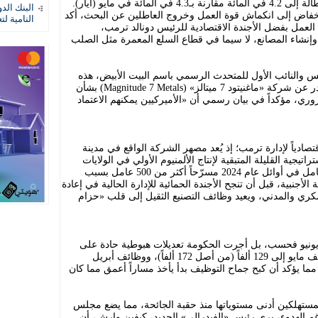
مستوياته في 3 سنوات، انخفض معدل البطالة إلى 4.2 في المائة مقارنة بـ4.3 في المائة في مايو (أيار).
البنك الد
انخفاض إلى انكماش قوة العمل وخروج العاطلين عن البحث، أكد
النامية لت
العمل بفضل الأجندة الاقتصادية للرئيس دونالد ترمب،
 وإنشاء المصانع، لا سيما في قطاع السلع المعمرة مثل الصلب
والنائب الأول للمتحدث الرسمي باسم البيت الأبيض، هذه
النظرة التفاؤلية بالإشارة إلى الإعلان الصادر عن شركة «ماغنيتود 7 ميتالز» (Magnitude 7 Metals) بشأن
وري، مؤكداً في بيان رسمي أن «الأميركيين يمكنهم الاعتماد
اقتصادياً لإدارة ترمب؛ إذ يُعد مصهر الشركة الواقع في مدينة
يجية القليلة المتبقية لإنتاج الألمنيوم الأولي في الولايات
المتحدة. وكان المصهر قد أغلق أبوابه بالكامل في أوائل عام 2024 مسرّحاً أكثر من 500 عامل بسبب
الأجنبية، قبل أن تنجح الأجندة الحمائية للإدارة الحالية في إعادة
سكري والمدني، ويعيد وظائف التصنيع الثقيل إلى قلب «حزام
يونيو فحسب، بل أجرت الحكومة تعديلات هبوطية حادة على
بيانات الشهرين الماضيين؛ إذ خُفضت وظائف مايو إلى 129 ألفاً (من أصل 172 ألفاً)، ووظائف أبريل
لى 148 ألفاً (من أصل 179 ألفاً)، مما يؤكد أن كبح جماح التوظيف بدأ يأخذ مساراً أعمق مما كان
 المستهلكين أدنى مستوياتها منذ حقبة الجائحة، مما يضع مجلس
 الهدوء، يرى رئيس «الفيدرالي» الجديد، كيفين وارش، أن