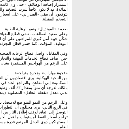
يتوقعون أن يبقي «الفيدرالي» على أسعار الف
التضخم المقبلة.
صدمة «المونديال» ونمو الرعاية الطبية
شكّل خيبة أمل كبرى للمراهنين على أن ا
التوظيف المؤقت، كما خسر قطاع التجزئة 7500 وظيفة
على الرغم من الهواجس المستمرة بشأن تأ
«فجوة مهارات» وهجرة متراجعة
من الناحية الهيكلية، يرى اقتصاديون أن الت
السكانية» إلى التقاعد، والتراجع الحاد في
بالكاد، لدرجة 
تدني معدل «نقطة التعادل» المطلوبة ديمغرا
في الربع الثاني، يرى محللون أن التطورات
التوصل إلى اتفاق لوقف إطلاق النار بين 
تراجع أسعار النفط لمستويات ما قبل الح
المستهلكين ذوي الدخل المرتفع قدرة مست
العام.