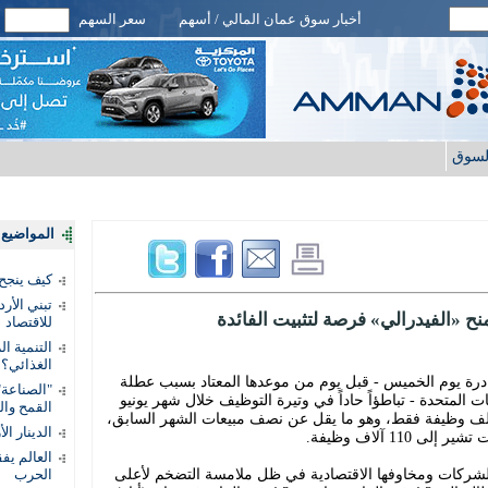
أخبار سوق عمان المالي / أسهم
سعر السهم
لسوق
المواضيع ا
كيف ينجح
تبني الأر
ح «الفيدرالي» فرصة لتثبيت الفائدة
للاقتصاد
التنمية ا
الغذائي؟
ادرة يوم الخميس - قبل يوم من موعدها المعتاد بسبب عطلة
"الصناعة"
ـ250) لاستقلال الولايات المتحدة - تباطؤاً حاداً في وتيرة التوظيف خلال شهر يونيو
القمح وال
يران) الماضي؛ إذ أضاف الاقتصاد 57 ألف وظيفة فقط، وهو ما يقل عن نصف مبيعات الشهر السابق،
الدينار ا
11 آلاف وظيفة.
الشركات ومخاوفها الاقتصادية في ظل ملامسة التضخم لأعلى
الحرب