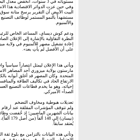
وفي حين عزت الدوائر الاقتصادية هذا ال
البيت الأبيض أن التقرير يرسخ متانة سوق 
مستشهداً بالنمو المستمر لوظائف التصنيع
والألمنيوم.
ودعم كوش ديساي، المساعد الخاص للرئيس 
إعادة تشغيل مصهر للألمنيوم في ولاية ميز
على أن الأفضل لم يأتِ بعد».
ويأتي هذا الإعلان ليمثل انتصاراً سياسياً و
مارستون بولاية ميزوري أحد المصاهر الاسترات
الارتفاع الحاد في تكاليف الطاقة والمنافسة 
إحيائه، وهو ما يخدم قطاعات التصنيع الع
الصدأ» الأميركي.
تعديلات هبوطية ومخاوف التضخم
ولم تتوقف المؤشرات المقلقة عند أرقام 
(نيسان) إ
يُعتقد سابقاً.
وتأتي هذه البيانات بالتزامن مع بلوغ ثقة
الاحتياطي الفيدرالي في موقف دقيق. فرغم