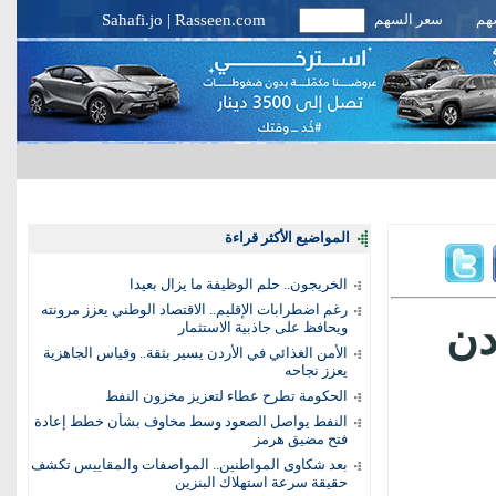
سهم
سعر السهم
Rasseen.com
|
Sahafi.jo
المواضيع الأكثر قراءة
الخريجون.. حلم الوظيفة ما يزال بعيدا
رغم اضطرابات الإقليم.. الاقتصاد الوطني يعزز مرونته
دن
ويحافظ على جاذبية الاستثمار
الأمن الغذائي في الأردن يسير بثقة.. وقياس الجاهزية
يعزز نجاحه
الحكومة تطرح عطاء لتعزيز مخزون النفط
النفط يواصل الصعود وسط مخاوف بشأن خطط إعادة
فتح مضيق هرمز
بعد شكاوى المواطنين.. المواصفات والمقاييس تكشف
حقيقة سرعة استهلاك البنزين