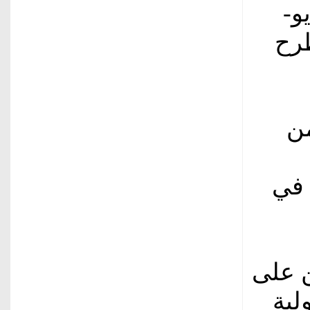
و-
طرح
من
 في
ن على
لية