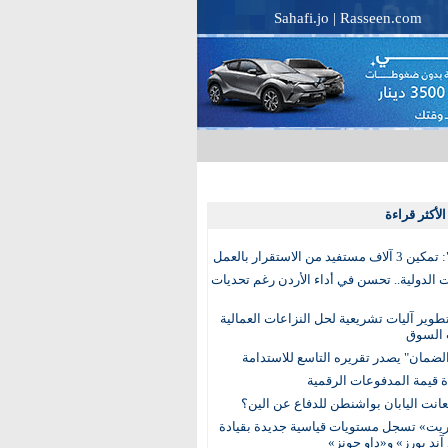
Sahafi.jo
|
Rasseen.com
لأكثر قراءة
تفيد من الاستقرار بالعمل
الدولية.. تحسن في أداء الأردن رغم تحديات
وير آليات تشريعية لحل النزاعات العمالية
 السوق
ضمان" يصدر تقريره التاسع للاستدامة
عانت اليابان بواشنطن للدفاع عن الين؟
يت» تسجل مستويات قياسية جديدة بقيادة
آند بورز» و«داو جونز»