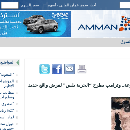
أخبار سوق عمان المالي / أسهم
سعر السهم
لسوق
المواضيع ا
"المعونة": تمكين 3 آلاف مس
المؤشرات 
رعة.. وترامب يطرح “الحرية بلس” لفرض واقع جديد
الإقليم
مطالب بتط
وتطورات
"صندوق ال
%27 زيادة قيمة المدفوعات الرقمية
لماذا است
«وول ستر
«ستاندرد 