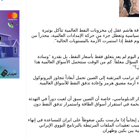
ة هاشم عقل إن مخزونات النفط العالمية تتآكل بوتيرة
ياسية وتعطل جزء من حركة الإمدادات العالمية، محذراً من
٢ أن السؤال الأهم اليوم لم يعد يتعلق فقط بأسعار النفط، بل بقدرة "وسادة
قى السؤال معلقاً: كم من الوقت ستتحمل الأسواق العالمية هذا
؟”.
د ترامب المرتقبة إلى الصين تحمل أبعاداً تتجاوز البروتوكول
ء أزمة مضيق هرمز وإعادة تدفق النفط للأسواق العالمية.
ار الدبلوماسي، خاصة أن الصين سبق أن لعبت دوراً في التهدئة
 ضخمة في استقرار أسواق الطاقة واستمرار تدفق النفط دون
 إيجابياً إذا مارست بكين ضغوطاً على ايران للمساعدة في إنهاء
سبب تعقيدات الملفات المرتبطة بالبرنامج النووي الإيراني
جية بين بكين وطهران.