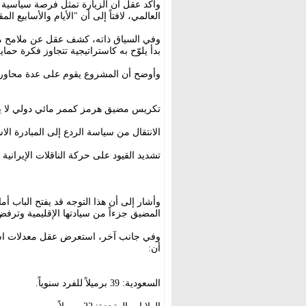
وأكد عقل أن الزيارة تمثل فرصة سياسية 
العالمي، لافتاً إلى أن "الأيام والأسابيع 
وفي السياق ذاته، كشف عقل عن ملامح م
بدأ يلوّح به كاستراتيجية تتجاوز فكرة ح
وأوضح أن المشروع يقوم على عدة محاور، 
تكريس مضيق هرمز كممر مائي دولي لا 
الانتقال من سياسة الردع إلى المبادرة ال
تشديد القيود على حركة الناقلات الإيراني
وأشار إلى أن هذا التوجه قد يفتح الباب أ
المضيق جزءاً من سيادتها الإقليمية وترفض
وفي جانب آخر، استعرض عقل معدلات استه
أن:
السعودية: 39 برميلاً للفرد سنوياً.