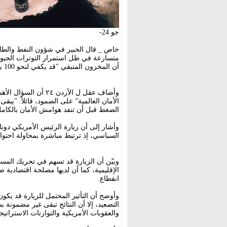
جو 24-
خاص _ قال الخبير في شؤون النفط والطاق
متسارعة في ظل استمرار التوترات الجيوس
أن المخزون المتبقي "قد يكفي لنحو 100 يوم فقط إذا استمرت الأزمة بالمستويات الحالية”.
وأضاف عقل ل الأردن ٤
الأمان العالمية” على الصمود، قائلاً: "يب
الضغط قبل أن تنفد هوامش الأمان بالكامل
وأشار إلى أن زيارة الرئيس الأمريكي دونال
السياسي، إذ ترتبط مباشرة بمحاولة احتوا
وبيّن أن الزيارة قد تسهم في تحريك المس
الإقليمية، كما أن لديها مصلحة اقتصادية
انقطاع.
وأوضح أن التأثير المحتمل للزيارة قد يكون
التصعيد، إلا أن النتائج تبقى غير مضمونة ب
والعقوبات الأمريكية والتوازنات الاستراتي