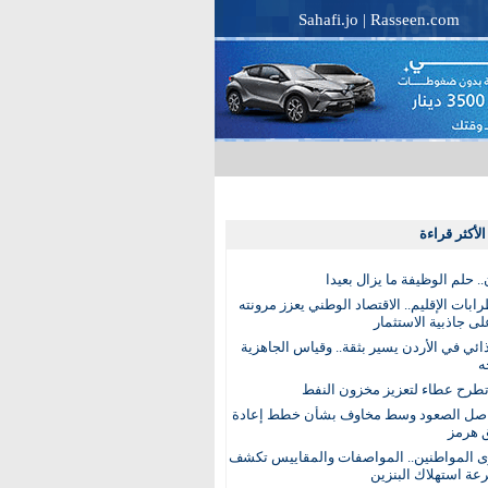
Sahafi.jo
|
Rasseen.com
لأكثر قراءة
. حلم الوظيفة ما يزال بعيدا
بات الإقليم.. الاقتصاد الوطني يعزز مرونته
ى جاذبية الاستثمار
ذائي في الأردن يسير بثقة.. وقياس الجاهزية
ه
تطرح عطاء لتعزيز مخزون النفط
اصل الصعود وسط مخاوف بشأن خطط إعادة
 هرمز
ى المواطنين.. المواصفات والمقاييس تكشف
عة استهلاك البنزين