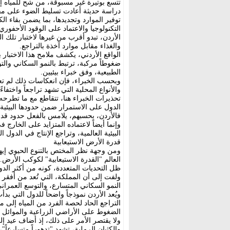
تتسع بوتيرة غير مسبوقة، من شح للمياه إل
دراسة حديثة أعادت تسليط الضوء على مفهو
توفير الموارد وتجديدها، بما يضمن بقاء ال
التكنولوجيا والاعتماد على الوقود الأحفوري
الأردن، تبدو أقرب من غيرها لاختبار تلك 
والغذاء مقابل موارد آخذة بالتراجع.
الواقع الأردني، يكشف ملامح هذا الاختبار ب
ضغوطاً مركبة، ترتبط بالنمو السكاني والتو
الطبيعية، وفق خبراء بيئيين.
وبحسب الخبراء، فإن انعكاسات ذلك لم تعد
والأنواع المحلية التي تشهد تراجعاً واختفاءً
تحذيرات الخبراء هنا، تتقاطع مع ما تطرحه
الدول على الاستمرار ضمن حدودها البيئية 
فالأردن، بحسبهم، يلامس بالفعل حدود قدرت
وإنما أيضاً لاعتماده المتزايد على الخارج 
البيئية العالمية، وتراجع الإنتاج في الدول ا
قدرة الأرض الاستيعابية
ومن وجهة نظر المختص بالتنوع الحيوي إي
العالم "القدرة الاستيعابية" لكوكب الأرض
ظل التحديات المتعددة، كونه من أكثر الدول
ولفت إلى أن المملكة، التي تُعد من أفقر دول ا
النمو السكاني المتسارع، والتوسع العمراني
ويُعد الأردن نموذجاً واضحاً للدول التي بد
التراجع الحاد لحصة الفرد من المياه إلى 
الضغوط على الأراضي الزراعية والموائل ا
ولا يقتصر الأمر على ذلك، إذ أضاف عيد إلى
والكثبان الرملية، تشهد "تدهوراً متسارعاً