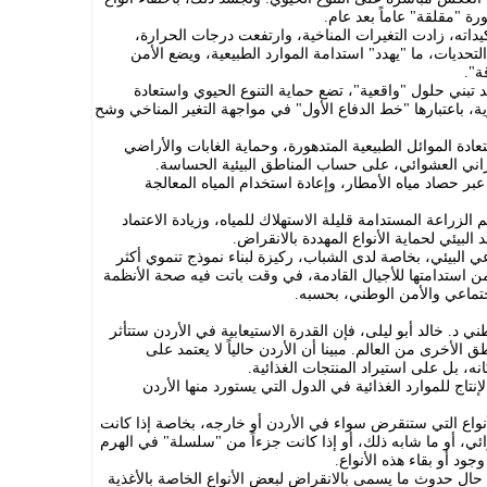
ة "مقلقة" عاماً بعد عام.
كيداته، زادت التغيرات المناخية، وارتفعت درجات الحرارة،
ديات، ما "يهدد" استدامة الموارد الطبيعية، ويضع الأمن
ة".
تبني حلول "واقعية"، تضع حماية التنوع الحيوي واستعادة
ة، باعتبارها "خط الدفاع الأول" في مواجهة التغير المناخي وشح
تعادة الموائل الطبيعية المتدهورة، وحماية الغابات والأراضي
راني العشوائي، على حساب المناطق البيئية الحساسة.
بر حصاد مياه الأمطار، وإعادة استخدام المياه المعالجة
لزراعة المستدامة قليلة الاستهلاك للمياه، وزيادة الاعتماد
البيئي لحماية الأنواع المهددة بالانقراض.
ي البيئي، بخاصة لدى الشباب، ركيزة لبناء نموذج تنموي أكثر
ضمن استدامتها للأجيال القادمة، في وقت باتت فيه صحة الأنظمة
اجتماعي والأمن الوطني، بحسبه.
ني د. خالد أبو ليلى، فإن القدرة الاستيعابية في الأردن ستتأثر
الأخرى من العالم. مبينا أن الأردن حالياً لا يعتمد على
نه، بل على استيراد المنتجات الغذائية.
تاج للموارد الغذائية في الدول التي يستورد منها الأردن
أنواع التي ستنقرض سواء في الأردن أو خارجه، بخاصة إذا كانت
وائي، أو ما شابه ذلك، أو إذا كانت جزءاً من "سلسلة" في الهرم
وجود أو بقاء هذه الأنواع.
 حال حدوث ما يسمى بالانقراض لبعض الأنواع الخاصة بالأغذية