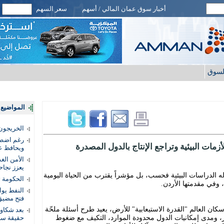
أخبار سوق عمان المالي / أسهم
سعر السهم
لسوق
المواضيع ا
الخريجون.
رغم اضطرا
زمات البيئية وتراجع الإنتاج بالدول المصدرة
ويحافظ عل
الأمن الغ
يعزز نجاح
له الدراسات البيئية فحسب، بل مؤشراً يقترب من الحياة اليومية
الحكومة 
، وفي مقدمتها الأردن.
النفط يو
فتح مضيق
كان العالم "القدرة الاستيعابية" للأرض، يعيد طرح أسئلة ملحّة
بعد شكاو
ار، ومدى إمكانيات الدول محدودة الموارد، التكيف مع ضغوط
حقيقة سر