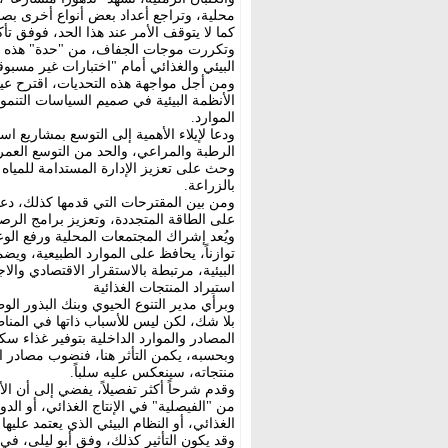
محلية، وتراجع أعداد بعض أنواع أخرى بصور
كما لا يتوقف الأمر عند هذا الحد، فوفق تأ
وتكررت موجات الجفاف، من "حدة" هذه التح
البيئي والغذائي أمام "اختبارات غير مسبوق
ومن أجل مواجهة هذه التحديات، اقترح عيد 
الأنظمة البيئية في صميم السياسات التنموي
الموارد.
ودعا لإيلاء الأهمية إلى التوسع بمشاريع اس
الرطبة والمراعي، والحد من التوسع العم
وحث على تعزيز الإدارة المستدامة للمياه ع
بالزراعة.
ومن بين المقترحات التي قدمها كذلك، دعم ا
على الطاقة المتجددة، وتعزيز برامج الرصد 
ويُعد إشراك المجتمعات المحلية ورفع الوع
توازناً، يحافظ على الموارد الطبيعية، وي
البيئية، مرتبطة بالاستقرار الاقتصادي وال
استيراد المنتجات الغذائية
وبرأي مدير التنوع الحيوي وبنك البذور الوط
بلا شك، لكن ليس للأسباب ذاتها في المناطق 
المصادر والموارد الداخلية بتوفير غذاء سكا
وبحسبه، يكمن التأثر هنا، فنضوب مصادر الإن
منتجاته، سينعكس عليه سلباً.
وقدم شرحاً أكثر تفصيلاً، يفضي إلى أن ال
من "الفيصلية" في الإنتاج الغذائي، أو الد
الغذائي، أو النظام البيئي الذي يعتمد عليها 
وقد يكون التأثير كذلك، وفق أبو ليلى، في