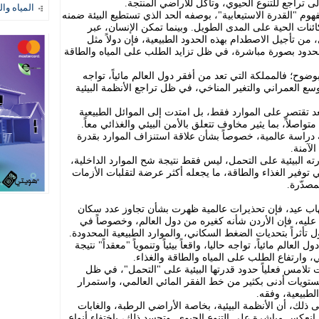
ى تراجع للتنوع الحيوي، وتآكل للأراضي المنتجة.
المياه وال
م "القدرة الاستيعابية"، بوصفه الحد الذي تستطيع البيئة ضمنه
كائنات الحية على المدى الطويل. وبينما تمكن الإنسان، عبر
، من تأجيل الاصطدام بهذه الحدود الطبيعية، فإن دولاً مثل
الحدود بصورة مباشرة، في ظل تزايد الطلب على المياه والطاقة
وضوح؛ فالمملكة التي تعد من أفقر دول العالم مائياً، تواجه
سع العمراني والتغير المناخي، في ظل تراجع الأنظمة البيئية
 تقتصر على الموارد فقط، بل امتدت إلى الموائل الطبيعية
 متواصلاً، بما يثير مخاوف تتعلق بالأمن البيئي والغذائي معاً.
 دراسة عالمية، خصوصاً بشأن علاقة استنزاف الموارد بقدرة
الآمنة.
ه البيئية على التحمل، ليس فقط نتيجة شح الموارد الداخلية،
في توفير الغذاء والطاقة، ما يجعله أكثر عرضة لتقلبات الأزمات
لمصدّرة.
هاب عيد، فإن تحذيرات عالمية ظهرت بشأن تجاوز عدد سكان
. عليه، فإن الأردن شأنه كغيره من دول العالم، وخصوصاً في
 تأثراً بتحديات الضغط السكاني، والموارد الطبيعية المحدودة.
لعالم مائياً، تواجه حاليا، واقعاً بيئياً وتنموياً "معقداً" نتيجة
، وارتفاع الطلب على المياه والطاقة والغذاء.
أت تلامس فعلياً حدود قدرتها البيئية على "التحمل"، في ظل
مستويات أدنى بكثير من خط الفقر المائي العالمي، واستمرار
لطبيعية، وفقه.
 ذلك، أن الأنظمة البيئية، بخاصة الأراضي الرطبة، والغابات
"، انعكس مباشرة على التنوع الحيوي. وتجسد ذلك، باختفاء أنواع