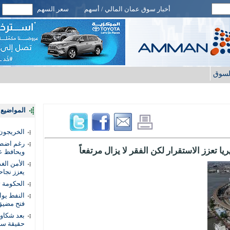
أخبار سوق عمان المالي / أسهم
سعر السهم
لسوق
المواضيع ا
الخريجون.
رغم اضطرا
ا تعزز الاستقرار لكن الفقر لا يزال مرتفعاً
ويحافظ عل
الأمن الغ
يعزز نجاح
الحكومة 
النفط يو
فتح مضيق
بعد شكاو
حقيقة سر