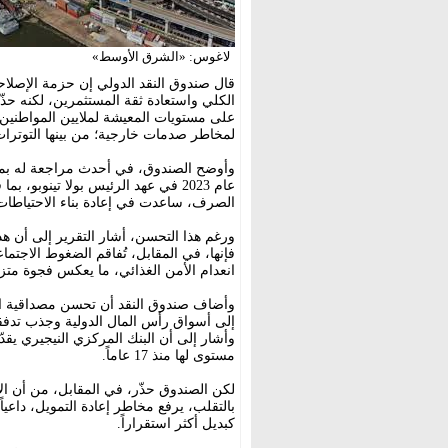
لاغوس: «الشرق الأوسط»
قال صندوق النقد الدولي إن حزمة الإصلاحا
الكلي واستعادة ثقة المستثمرين، لكنه حذّ
على مستويات المعيشة لملايين المواطنين،
لمخاطر صدمات خارجية؛ من بينها التوترا
وأوضح الصندوق، في أحدث مراجعة له بموجب
عام 2023 في عهد الرئيس بولا تينوب
الصرف، ساعدت في إعادة بناء الاحتياطات ا
ورغم هذا التحسن، أشار التقرير إلى أن هذ
انعدام الأمن الغذائي، ما يعكس فجوة متزاي
وأضاف صندوق النقد أن تحسن مصداقية ال
إلى أسواق رأس المال الدولية وجذب تدف
مستوى لها منذ 17 عاماً.
لكن الصندوق حذّر، في المقابل، من أن الا
بالتقلب، يرفع مخاطر إعادة التمويل، داعياً
كبديل أكثر استقراراً.