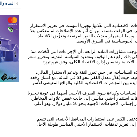
المياه وال
ت الاقتصادية التي نفّذتها نيجيريا أسهمت في تعزيز الاستقرار
ر، في الوقت نفسه، من أن آثار هذه الإصلاحات لم تنعكس بعدُ
 وسط استمرار معدلات الفقر المرتفعة وتعرُّض الاقتصاد
ت الجيوسياسية في الشرق الأوسط.
 مشاورات المادة الرابعة، أن الإجراءات التي اتُّخذت منذ
و، بما في ذلك رفع دعم الوقود، وتشديد السياسة النقدية، وتحرير سعر
لأجنبية وتحسين إدارة الاقتصاد الكلي، وفق «رويترز».
ه السياسات، في حين تعزز الثقة وتدعم الاستقرار المالي،
فإنها، في المقابل، تُفاقم الضغوط الاجتماعية، حيث يُقدَّر معدل الفقر بنحو 63 في المائة، مع اتساع رقعة
دة بين المؤشرات الاقتصادية الكلية والواقع المعيشي للأُسر.
سياسات وكفاءة سوق الصرف الأجنبي أسهما في عودة نيجيريا
قات استثمار أجنبي مباشر، إلى جانب خفض علاوات المخاطر.
وأشار إلى أن البنك المركزي النيجيري يقدّر إجمالي الاحتياطات الأجنبية بنحو 50 مليار دولار، وهو أعلى
عتماد الكبير على استثمارات المحافظ الأجنبية، التي تتسم
 إلى تعزيز تدفقات الاستثمار الأجنبي المباشر طويلة الأجل