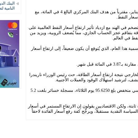
البنك الد
النامية لت
وشهد التضخم السنوي تسارعاً مطرداً منذ يناير، مقترباً من هدف البنك المركزي البالغ 4 في المائة، مع
سعار النفط.
خم في الهند مع ازدياد تأثير ارتفاع أسعار النفط العالمية على
طاقة بتفاقم عجز الحساب الجاري، مما يُضعف الروبية، ويزيد من
فط في العالم.
ة هذا العام، الذي يُتوقع أن يكون ضعيفاً، إلى ارتفاع أسعار
لخارجي نتيجة ارتفاع أسعار الطاقة، حث رئيس الوزراء ناريندرا
، لترشيد استهلاك الوقود والعملات الأجنبية.
وانخفضت الروبية الهندية إلى مستوى قياسي منخفض بلغ 95.6250 يوم الثلاثاء، مسجلة خسائر بلغت 5.2
 ثابتة، ولكن الاقتصاديين يقولون إن الارتفاع المستمر في أسعار
سياسة النقدية مستقبلاً، ويرجِّح كفة رفع أسعار الفائدة لاحقاً