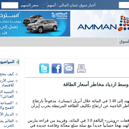
أخبار سوق عمان المالي / أسهم
سعر السهم
لسوق
المواضيع ا
كيف ينجح
تبني الأر
 وسط ازدياد مخاطر أسعار الطاقة
للاقتصاد
التنمية ا
الغذائي؟
تسارع معدل التضخم في قطاع التجزئة بالهند إلى 3.48 في المائة خلال أبريل (نيسان)، مدفوعاً بارتفاع
"الصناعة"
خاطر الناجمة عن ارتفاع تكاليف الطاقة المرتبطة بحرب إيران
القمح وال
الدينار ا
ورغم ذلك، جاءت قراءة أبريل أقل من توقعات «رويترز» البالغة 3.8 في المائة، وقريبة من قراءة مارس
وقد اعتمدت الهند نهجاً حسابياً جديداً مع سلة سلع معدَّلة وقاعدة جديدة في
الحرب