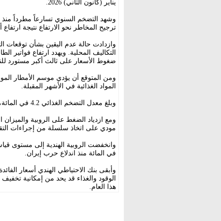
يناير (كانون الثاني) 2026.
ترجيح المخاطر نحو الارتفاع نتيجة ارتفاع أ
وازدادت حالة عدم اليقين بشأن توقعات التض
التكاليف المحلية. ويهدد ارتفاع فواتير ال
ضغوط الأسعار على ثالث أكبر مستورد للن
ومن المتوقع أن يؤدي موسم الأمطار الموسمي
المواد الغذائية في الأشهر المقبلة.
وبلغ معدل التضخم الغذائي 4.2 في المائة، مقارنة بـ3.87 في المائة قبل شهر.
ومع ازدياد الضغط على الروبية والميزان ا
مودي على اتخاذ سلسلة من إجراءات التقشف
في المائة منذ اندلاع حرب إيران.
وأبقى بنك الاحتياطي الهندي أسعار الفائدة
الوقود والغذاء قد يحد من إمكانية تخفيف ال
هذا العام.