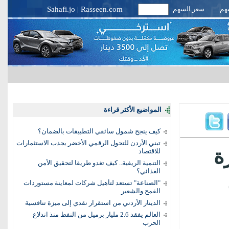
سهم
سعر السهم
Rasseen.com
|
Sahafi.jo
المواضيع الأكثر قراءة
كيف ينجح شمول سائقي التطبيقات بالضمان؟
تبني الأردن للتحول الرقمي الأخضر يجذب الاستثمارات
للمرة
للاقتصاد
التنمية الريفية.. كيف تغدو طريقا لتحقيق الأمن
الغذائي؟
"الصناعة" تستعد لتأهيل شركات لمعاينة مستوردات
القمح والشعير
الدينار الأردني من استقرار نقدي إلى ميزة تنافسية
العالم يفقد 2.6 مليار برميل من النفط منذ اندلاع
الحرب