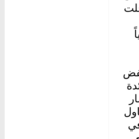
سجلت
ً
خفض
دة
ار
اول
في