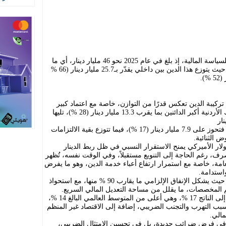
يشكّل الدين العام في الأردن تحديًا مهمًا للسياسة المالية، إذ بلغ في عام 2025 نحو 46 مليار دينار، أي ما
يعادل 118 % من الناتج المحلي الإجمالي، حيث يتوزع هذا الدين بين داخلي يقدّر بـ25.7 مليار دينار (66 %
ركيبة الدين تعكس قدرًا من التوازن، خاصة مع اعتماد كبير
على مصادر تمويل محلية، حيث تُعد البنوك الأردنية أكبر الدائنين بما يقرب 13.3 مليار دينار (28 %)، تليها
(23 %)، أما المؤسسات الدولية والإقليمية فتحوز على 7.9 مليار دينار (17 %)، فيما تتوزع بقية الالتزامات
 الثنائية.
 بالدولار الأميركي يمنح الاستقرار النسبي في ظل ربط الدينار
صرف، رغم الحاجة إلى التنويع مستقبلاً، وفي الوقت نفسه، تُظهر
لعامة، خاصة مع استمرار ارتفاع أعباء خدمة الدين، وهو ما يفرض
واستدامة.
النفقات الجارية في الأردن تتسم بالجمود، حيث يشكل الإنفاق الإلزامي ما يقارب 90 % منها، مع استحواذ
 المخصصات، ما يقلل من مساحة التعديل المالي السريع.
وعلى جانب الإيرادات الضريبية، فإنها تبلغ إلى الناتج 17 %، وهي أعلى من المتوسط العالمي البالغ 14 %،
بب التهرب والتجنب الضريبي، إضافة إلى الاقتصاد غير المنظم
مالي.
من في فرض ضرائب جديدة، بل في تحسين الامتثال الضريبي،