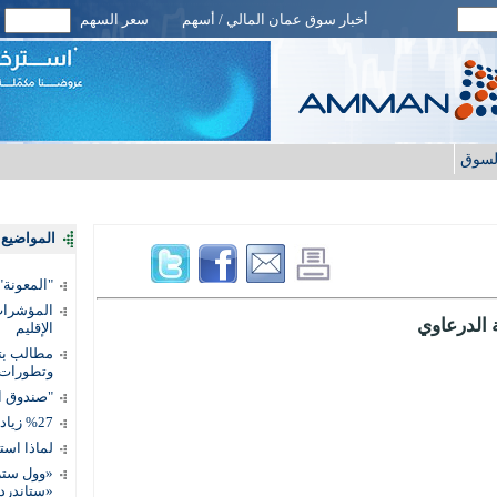
أخبار سوق عمان المالي / أسهم
سعر السهم
لسوق
المواضيع ا
"المعونة": تمكين 3 آلاف مس
المؤشرات 
ة الدرعاوي
الإقليم
مطالب بتط
وتطورات
"صندوق ال
%27 زيادة قيمة المدفوعات الرقمية
لماذا است
«وول ستر
«ستاندرد 