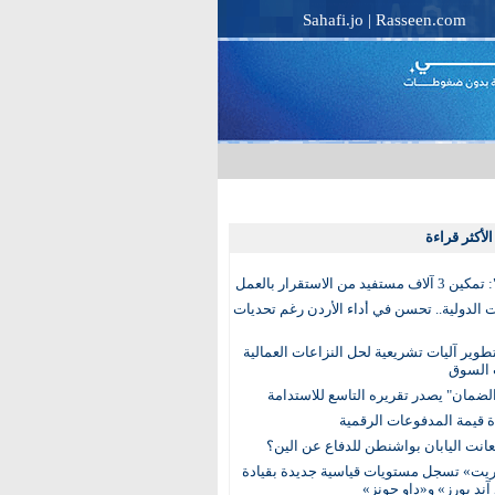
Sahafi.jo
|
Rasseen.com
لأكثر قراءة
تفيد من الاستقرار بالعمل
الدولية.. تحسن في أداء الأردن رغم تحديات
وير آليات تشريعية لحل النزاعات العمالية
 السوق
ضمان" يصدر تقريره التاسع للاستدامة
عانت اليابان بواشنطن للدفاع عن الين؟
يت» تسجل مستويات قياسية جديدة بقيادة
آند بورز» و«داو جونز»