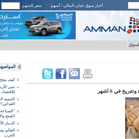
أخبار سوق عمان المالي / أسهم
سعر السهم
لسوق
المواضيع ا
كيف ينجح
تبني الأر
للاقتصاد
التنمية ا
الغذائي؟
"الصناعة"
القمح وال
الدينار ا
الحرب