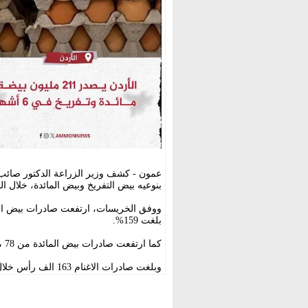
عمون - كشف وزير الزراعة الدكتور صائب 
بنوعيه بيض التفريخ وبيض المائدة، خلال النص
بلغت 159%.
كما ارتفعت صادرات بيض المائدة من 78 مليون بيضة إلى 134 مليون بيضة بنسبة نمو بلغت 71%.
وبلغت صادرات الاغنام 163 الف رأس خلال النصف الأول من العام.