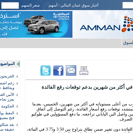
أخبار سوق عمان المالي / أسهم
سعر السهم
لسوق
المواضيع ا
الخريجون.
رغم اضطرا
في أكثر من شهرين بدعم توقعات رفع الفائدة
ويحافظ عل
الأمن الغ
يعزز نجاح
رب من أعلى مستوياته في أكثر من شهرين، الخميس، بعدما
الحكومة 
تشدد توقعات رفع أسعار الفائدة، رغم التوصل إلى اتفاق
النفط يو
ين واصل الين الياباني تراجعه، ما دفع المسؤولين في طوكيو
فتح مضيق
 الصرف.
بعد شكاو
وأبقى مجلس الاحتياطي الفيدرالي أسعار الفائدة دون تغيير ضمن نطاق يتراوح بين 3.50 و3.75 في المائة،
حقيقة سر