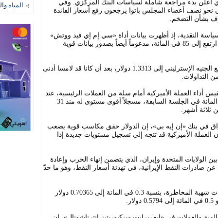
ي أعلن بدء مراجعة شاملة لسياسات البنك المركزي. وفي
المياه وال
 نحو نصف أعضاء المجلس باتوا يرجحون رفع أسعار الفائدة
وف بشأن التضخم.
سياسة النقدية، إذ أظهرت بيانات أداة «سي إم إي فيد ووتش»
أن احتمال رفع الفائدة في اجتماع ديسمبر ارتفع إلى 85 في المائة، مدعوماً أيضاً بصدور بيانات قوية
واستقر اليورو عند 1.1518 دولار، بينما ارتفع الجنيه الإسترليني إلى 1.3313 دولار، بعد أن كانا قد لامسا أدنى
 التداولات.
يس أداء العملة الأميركية أمام سلة من العملات الرئيسية، عند
100.24 نقطة، بعد أن قفز بنسبة 0.85 في المائة في الجلسة السابقة، مسجلاً أقوى مستوى له منذ 31
ثلاثة أشهر.
سواق في بنك «إن إيه بي»، إن الدولار حقق مكاسب قوية يصعب
ن العملة الأميركية قد تتجه إلى تسجيل مستويات جديدة إذا
 الولايات المتحدة وإيران، الذي يتضمن إنهاء الحرب وإعادة
ن صادرات النفط الإيرانية، في تهدئة أسعار النفط، وهو ما حدّ
وارتفع الدولار الأسترالي، الحساس لتحركات شهية المخاطرة، بنسبة 0.3 في المائة إلى 0.70365 دولار
ر.
لمية والعملات في «إيفربرايت سيكيوريتيز إنترناشونال»، إن