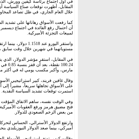
في أول اجتماع برئاسة كيفين وورش، الذ
المقابل، أظهرت توقعات صناع السياسة أن
خلال العام الجاري، في ظل تصاعد المخا
كما رفعت الأسواق رهاناتها على تشديد ال
لمبيعات التجزئة الأميركية.
مستوياتهما في شهرين خلال وقت سابق من
في المقابل، استقر مؤشر الدولار، الذي يق
مارس، وأكبر مكسب يومي له في أكثر من 
وقال غافين فريند، كبير استراتيجيي الأ
على الأسواق تجاهلها سريعاً، مشيراً إلى أ
استمرت توقعات تشديد السياسة النقدية.
وفي الوقت نفسه، ساهم الاتفاق المؤقت بين
فتح مضيق هرمز ورفع العقوبات الأميركية ع
من بعض الزخم الصعودي للدولار.
أميركي، بينما صعد الدولار النيوزيلندي بنحو 0.5 في المائة إلى 0.5794 دولا
وقالت كيمي تونغ، استراتيجي الأسواق العا