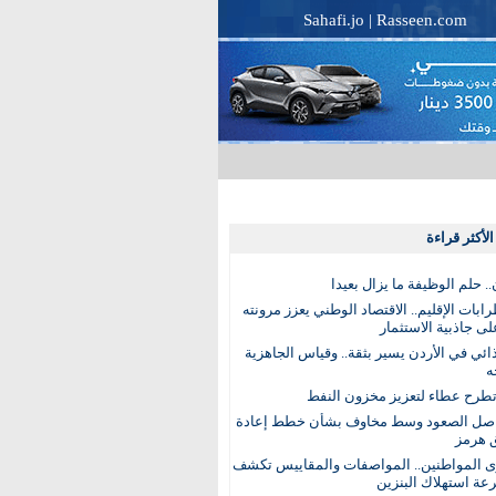
Sahafi.jo
|
Rasseen.com
لأكثر قراءة
. حلم الوظيفة ما يزال بعيدا
بات الإقليم.. الاقتصاد الوطني يعزز مرونته
ى جاذبية الاستثمار
ذائي في الأردن يسير بثقة.. وقياس الجاهزية
ه
تطرح عطاء لتعزيز مخزون النفط
اصل الصعود وسط مخاوف بشأن خطط إعادة
 هرمز
ى المواطنين.. المواصفات والمقاييس تكشف
عة استهلاك البنزين