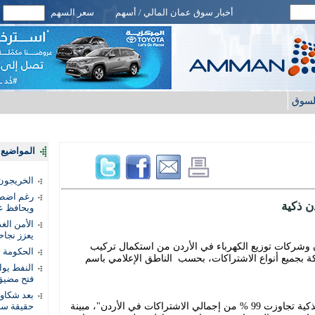
أخبار سوق عمان المالي / أسهم
سعر السهم
لسوق
المواضيع ا
الخريجون.
رغم اضطرا
ويحافظ عل
الأمن الغ
يعزز نجاح
ن وشركات توزيع الكهرباء في الأردن من استكمال تركيب
الحكومة 
ة بجميع أنواع الاشتراكات، بحسب الناطق الإعلامي باسم
النفط يو
فتح مضيق
بعد شكاو
وقالت القاق: "إن نسبة انتشار العدادات الذكية تجاوزت 99 % من إجمالي الاشتراكات في الأردن"، مبينة
حقيقة سر