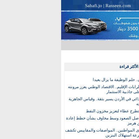
Sahafi.jo
|
Rasseen.com
لأكثر قراءة
. حلم الوظيفة ما يزال بعيدا
بات الإقليم.. الاقتصاد الوطني يعزز مرونته
ى جاذبية الاستثمار
ذائي في الأردن يسير بثقة.. وقياس الجاهزية
ه
تطرح عطاء لتعزيز مخزون النفط
اصل الصعود وسط مخاوف بشأن خطط إعادة
 هرمز
ى المواطنين.. المواصفات والمقاييس تكشف
عة استهلاك البنزين