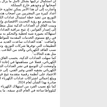
أن استكمال تركيبها بشكل كامل ما يزال 
أصحابها أو وجودهم خارج المملكة.
وأشارت إلى أن هذا الأمر يمكن تجاوزه خلا
أعداد كبيرة من المغتربين من أصحاب هذه 
التوزيع من تنفيذ خطة استبدال عدادات الكه
بما ينسجم مع رؤية التحديث الاقتصادي وإس
وبينت القاق أن العدادات الذكية تمثل منظو
إلى إصدار الفواتير، إذ تتيح مراقبة العدا
استهلاكه بصورة شبه لحظية والتحكم به من
في رفع مستوى الخدمات المقدمة للمواطن
وأضافت: "هذه العدادات ساعدت العديد من
التطبيقات التي توفرها شركات التوزيع، 
نسب الفاقد الكهربائي والحد من التلاعب 
مثل هذه الحالات".
كما سهلت العدادات الذكية، بحسب القاق، 
الكهربائي، فضلا عن مساهمتها في إعادة ا
وأوضحت أن التوسع في نشر العدادات الذكي
الكهربائي بشقيه الفني وغير الفني، إلى 
الاعتماد على أنظمة رقمية متقدمة تتيح قرا
صادرة بهذا الشأن لعام 2024.
كيلوواط/ساعة في العام الذي سبقه، ما ي