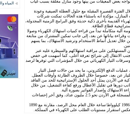
يواجه بعض المعيقات من بينها وجود منازل مغلقة بسبب غياب
المياه وال
ل الفترة القصيرة المقبلة مع حلول العطلة الصيفية وعودة
المنازل، مؤكدة أنه باستثناء هذه الحالات تمكنت شركات
رباء القديمة بأخرى ذكية حديثة وفق البرامج الزمنية المجدولة،
تراتيجية قطاع الطاقة.
مة آلية متكاملة تبدأ من قراءة كميات استهلاك الكهرباء وصولا
دات وقراءة بياناتها عن بعد، إلى جانب تمكين المشترك من متابعة
 خلال تعديل أنماط الاستخدام وترشيد الاستهلاك، بما يسهم
ين.
 المستهلكين على مراقبة استهلاكهم والسيطرة عليه عبر
وتجنب الانتقال إلى شرائح تعرفة أعلى، كما أسهمت في خفض
وسرقات التيار الكهربائي من خلال المؤشرات التي توفرها لرصد
عمليات الدفع الإلكتروني، ما يحد من حالات فصل التيار
لتيار عن بعد، خصوصا خلال الظروف الطارئة وأوقات العطل.
ة في الأردن يمثل أحد الحلول الإستراتيجية للحد من الفاقد
جانب دورها في تقليل الأعطال ورفع كفاءة التشغيل، من خلال
ءة الاستهلاك وإصدار الفواتير بصورة آلية.
ويبلغ إجمالي اشتراكات عدادات الكهرباء المسجلة في الأردن نحو 2.5 مليون عداد، وفق آخر إحصاءات
كما بلغ نصيب الفرد من استهلاك الكهرباء 1986 كيلوواط/ساعة خلال العام محل الرصد، مقارنة مع 1890
عكس استقرار مستويات الطلب على الكهرباء في المملكة.