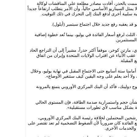
تسمت بالحذر، أفادت مصادر مطلعة على المناقشات لوكالة
 يمثل السيناريو الأساسي حالياً، وأن الأمر يتطلب ارتفاعاً جديداً
ة سلبية أخرى لدفع البنك إلى التحرك في ذلك التوقيت.
 قد يعقبه رفع جديد خلال اجتماع سبتمبر (أيلول).
رب الثلث لرفع أسعار الفائدة في يوليو، بينما تُعد خطوة إضافية
لمستثمرين.
 مارتن كوخر، موقفاً أكثر حذراً، مشيراً إلى أن التراجع الحاد
قب الأنباء عن اقتراب الولايات المتحدة وإيران من اتفاق
 المقبلة.
امنا ستة أسابيع حتى الاجتماع المقبل في نهاية يوليو، وخلال
ولا أحد يعلم على وجه اليقين كيف ستتغير الأوضاع».
 دولينك، فأكد أن البنك المركزي الأوروبي يتمتع بالمرونة
بشأن حجم واستمرارية صدمة الطاقة، فإن المستوى الحالي
جابة بشكل مناسب لأي تطورات مستقبلية».
مرشحين المحتملين لخلافة رئيسة البنك المركزي الأوروبي،
فع الفائدة كان ضرورياً لأن الضغوط التضخمية لم تعد تقتصر على
والخدمات الأخرى.