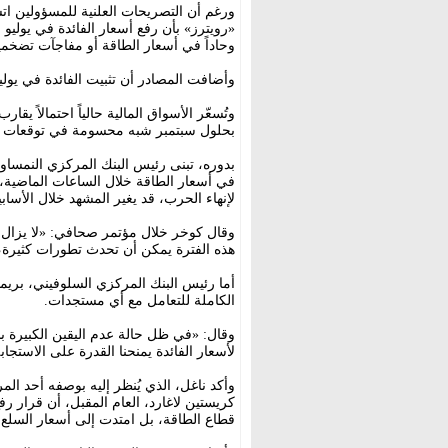
ورغم أن التصريحات العلنية للمسؤولين ا
«رويترز» بأن رفع أسعار الفائدة في يوليو لا
وحاداً في أسعار الطاقة أو مفاجآت تضخمي
وأضافت المصادر أن تثبيت الفائدة في يوليو
وتُسعّر الأسواق المالية حالياً احتمالاً يقا
بحلول سبتمبر شبه محسومة في توقعات ا
بدوره، تبنى رئيس البنك المركزي النمساوي،
في أسعار الطاقة خلال الساعات الماضية، ع
لإنهاء الحرب، قد يغير المشهد خلال الأسابيع
وقال كوخر خلال مؤتمر صحافي: «لا يزال أم
هذه الفترة يمكن أن تحدث تطورات كثيرة، 
أما رئيس البنك المركزي السلوفيني، بريموج
الكاملة للتعامل مع أي مستجدات.
وقال: «في ظل حالة عدم اليقين الكبيرة 
لأسعار الفائدة يمنحنا القدرة على الاست
وأكد ناغل، الذي يُنظر إليه بوصفه أحد ال
كريستين لاغارد، العام المقبل، أن قرار ر
قطاع الطاقة، بل امتدت إلى أسعار السلع 