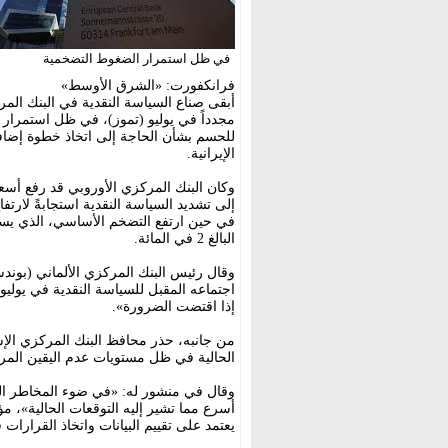
في ظل استمرار الضغوط التضخمية
فرانكفورت: «الشرق الأوسط»
أبقى صناع السياسة النقدية في البنك المر
مجدداً في يوليو (تموز)، في ظل استمرار ال
للحسم بشأن الحاجة إلى اتخاذ خطوة إضافي
الإيرانية.
وكان البنك المركزي الأوروبي قد رفع أسع
في حين ارتفع التضخم الأساسي، الذي يس
البالغ 2 في المائة.
وقال رئيس البنك المركزي الألماني (بوند
اجتماعه المقبل للسياسة النقدية في يولي
إذا اقتضت الضرورة».
من جانبه، حذر محافظ البنك المركزي الإس
الحالية في ظل مستويات عدم اليقين المرت
وقال في منشور له: «في ضوء المخاطر الم
أسرع مما تشير إليه التوقعات الحالية»، مؤ
يعتمد على تقييم البيانات واتخاذ القرارا