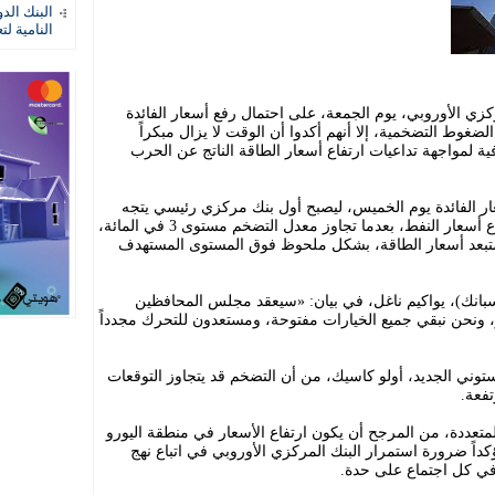
البنك الد
النامية لت
كزي الأوروبي، يوم الجمعة، على احتمال رفع أسعار الفائدة
ضغوط التضخمية، إلا أنهم أكدوا أن الوقت لا يزال مبكراً
ة لمواجهة تداعيات ارتفاع أسعار الطاقة الناتج عن الحرب
ار الفائدة يوم الخميس، ليصبح أول بنك مركزي رئيسي يتجه
إلى تشديد السياسة النقدية استجابةً لارتفاع أسعار النفط، بعدما تجاوز معدل التضخم مستوى 3 في المائة،
تبعد أسعار الطاقة، بشكل ملحوظ فوق المستوى المستهدف
سبانك)، يواكيم ناغل، في بيان: «سيعقد مجلس المحافظين
و، ونحن نبقي جميع الخيارات مفتوحة، ومستعدون للتحرك مجدداً
توني الجديد، أولو كاسيك، من أن التضخم قد يتجاوز التوقعات
فعة.
تعددة، من المرجح أن يكون ارتفاع الأسعار في منطقة اليورو
كداً ضرورة استمرار البنك المركزي الأوروبي في اتباع نهج
ت في كل اجتماع على حدة.