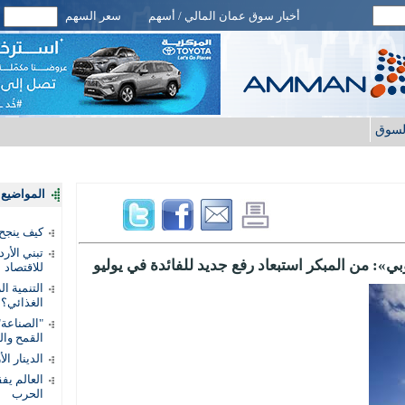
أخبار سوق عمان المالي / أسهم
سعر السهم
لسوق
المواضيع ا
كيف ينجح
تبني الأر
»: من المبكر استبعاد رفع جديد للفائدة في يوليو
للاقتصاد
التنمية ا
الغذائي؟
"الصناعة"
القمح وال
الدينار ا
الحرب