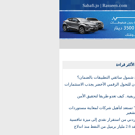
Sahafi.jo
|
Rasseen.com
لأكثر قراءة
 شمول سائقي التطبيقات بالضمان؟
دن للتحول الرقمي الأخضر يجذب الاستثمارات
لريفية.. كيف تغدو طريقا لتحقيق الأمن
 تستعد لتأهيل شركات لمعاينة مستوردات
شعير
لأردني من استقرار نقدي إلى ميزة تنافسية
العالم يفقد 2.6 مليار برميل من النفط منذ اندلاع