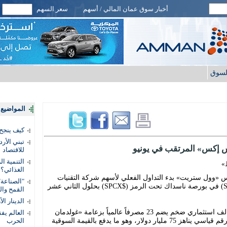
أخبار سوق عمان المالي / أسهم
سعر السهم
لسوق
المواضيع ا
كيف ينجح
تبني الأر
 إكس» المرتقب في يونيو
للاقتصاد
التنمية ا
»
الغذائي؟
يس «وول ستريت» بدء التداول الفعلي لأسهم شركة التقنيات
"الصناعة"
الفضائية العملاقة «سبايس إكس» (SpaceX) في بورصة ناسداك تحت الرمز ($SPCX) بحلول الثاني عشر
القمح وال
الدينار ا
ويأتي هذا الطرح التاريخي، الذي يقوده تحالف استثماري ضخم يضم 23 مصرفاً عالمياً بزعامة «غولدمان
ساكس» و«مورغان ستانلي»، بهدف جمع رقم قياسي يناهز 75 مليار دولار، وهو ما يدفع بالقيمة السوقية
الحرب