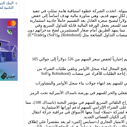
البنك الد
النامية لت
يولة، اتخذت الشركة خطوة استباقية هامة تمثلت في تنفيذ
لكل سهم قديم، وهي مناورة مالية تهدف أساساً إلى خفض
يمة الاسمية للسهم من مستويات 526 دولاراً ليصبح سعره العادل بعد التقسيم حاملاً جاذبية استثمارية
فيض المتعمد للسعر يجعل الورقة المالية قابلة للتداول السريع وفي
، مما يمهد الطريق أمام صغار المستثمرين لضخ مدخراتهم دون
عوائق سعرية مرتفعة، وتحديداً من خلال منصات التداول الشائعة مثل (Robinhood) و(SoFi) و(E*Trade)
أواخر مايو (أيار): تنفيذ عملية تقسيم الأسهم إجبارياً لخفض سعر السهم من 526 دولاراً إلى حوالي 105
 وفتح المجال لبناء سجل الأوامر وتلقي طلبات الشراء من
المؤسسات وصناديق التحوط، بالتزامن مع إتاحة الطلبات للأفراد عبر منصات (Robinhood وSoFi
ائي للسهم بعد انتهاء جولات بناء سجل الأوامر والمشاورات
ل الفعلي والحر للسهم في بورصة ناسداك الأميركية تحت الرمز
أواخر يونيو (بعد 15 يوماً من التداول): الإدراج التلقائي السريع للسهم في مؤشر النخبة (ناسداك 100)، مما
ثة لشركة «تسلا» لتبدأ معها الأسواق في مراقبة حركة انتقال
لى الكيان الفضائي الجديد.
 تفاصيل النشرة التمهيدية (S-1) أن الامتياز التجاري لـ«سبايس إكس» لم يعد مقتصراً على إطلاق
الات تكنولوجية مغايرة تماماً. فرغم النجاح التشغيلي الكبير