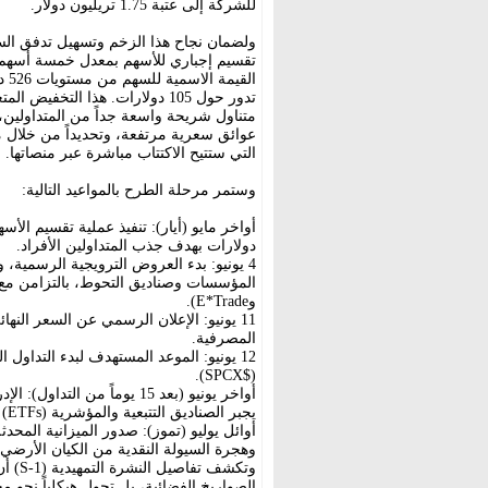
للشركة إلى عتبة 1.75 تريليون دولار.
ولضمان نجاح هذا الزخم وتسهيل تدفق الس
تقسيم إجباري للأسهم بمعدل خمسة أسهم 
الق
تدور حول 105 دولارات. هذا التخ
متناول شريحة واسعة جداً من المتداولين
التي ستتيح الاكتتاب مباشرة عبر منصاتها.
وستمر مرحلة الطرح بالمواعيد التالية:
دولارات بهدف جذب المتداولين الأفراد.
4 يونيو: بدء العروض الترويجية الرسمية،
وE*Trade).
11 يونيو: الإعلان الرسمي عن السعر النه
المصرفية.
12 يونيو: الموعد المستهدف لبدء التداو
($SPCX).
يجبر الصناديق التتبعية والمؤشرية (ETFs) على الشراء الإلزامي للسهم لدعم أوزانها الاستثمارية.
أوائل يوليو (تموز): صدور الميزانية المحد
وهجرة السيولة النقدية من الكيان الأرضي إ
وتكشف
الصواريخ الفضائية، بل تحول هيكلياً نحو مج