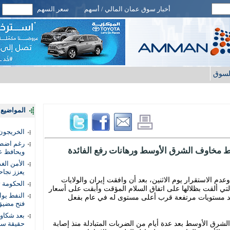
أخبار سوق عمان المالي / أسهم
سعر السهم
لسوق
المواضيع ا
الخريجون.
رغم اضطرا
سط مخاوف الشرق الأوسط ورهانات رفع الفائدة
ويحافظ عل
الأمن الغ
يعزز نجاح
دم الاستقرار يوم الاثنين، بعد أن وافقت إيران والولايات
الحكومة 
التي ألقت بظلالها على اتفاق السلام المؤقت وأبقت على أسعار
النفط يو
ند مستويات مرتفعة قرب أعلى مستوى له في عام بفعل
فتح مضيق
بعد شكاو
لشرق الأوسط بعد عدة أيام من الضربات المتبادلة منذ إصابة
حقيقة سر