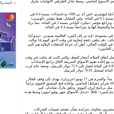
ز الأسبوع الماضي، وسط تبادل الطرفين الاتهامات بخرق
المياه وال
وعلى صعيد المؤشرات، ارتفعت العقود الآجلة لمؤشري «إس آند بي 500» و«ناسداك» بنسبة 0.4 في
المائة، كما صعدت العقود الآجلة الأوروبية بنسبة 0.2 في المائة. وفي المقابل، هبط مؤشر «كوسبي»
الكوري الجنوبي بنسبة قاربت 2 في المائة، وتراجع مؤشر «نيكي» الياباني بنسبة 1 في المائة، مما ترك
الهادئ متراجعاً بنسبة 0.4 في المائة.
 في مجموعة «إيه تى إف إكس» العالمية بسيدني: «يبدو أننا
ضاف: «قد نتلقى دفعة إيجابية في وقت لاحق اليوم إذا توالت
ن في الوقت الحالي، أظن أن حركة التدفقات المالية هي التي
الجانبين».
ل اتفاق السلام أسعار النفط، والتي كانت قد تخلت في وقت
ع إعادة تقييم الأسواق السريعة لآفاق تراجع الإمدادات.
وارتفعت العقود الآجلة لخام برنت بنسبة 0.85 في المائة لتصل إلى 72.6 دولار للبرميل، وصعد خام غرب
وكان اتفاق السلام المؤقت المكون من 14 بنداً، والمبرم في 17 يونيو (حزيران)، يهدف إلى وقف القتال
الذي بدأته الولايات المتحدة وإسرائيل في 28 فبراير (شباط) الماضي، وإعادة فتح المضيق الحيوي تزامناً
ثل برنامج إيران النووي. وعلق مارك تشاندلر، كبير
ماركتس»، قائلاً: «تدخل الأسواق شهر يوليو (تموز) وسط هدنة
تثمرون مخاوف متزايدة بشأن تضخم تقييمات الشركات
من المكاسب الصاروخية، ورغم التوقعات القوية لأرباح شركة