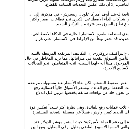
ماضي، إلا أن ذلك عكس التحديات المتباينة للقطاع.
بعة لـ«بنك أوف أميركا غلوبال ريسيرش» في مذكرة، إلى أن
ً عن شركات الذاء الاصطناعي الكبرى نحو قطاعات أصغر وأكثر
ع نطاق السوق بعد فترة من التركيز الشديد.
دى استدامة طفرة الاستثمار الحالية في الذكاء الاصطناعي،
الشديدة قد تحفز نوعاً من الإفراط في الاستثمار، على غرار
إنترأكتيف بروكرز»، إن التكاليف المرتفعة المرتبطة بالبنية
تأمين السيولة النقدية في ميزانياتها، مما يزيد المخاطر في حال
رجوة، مبيناً أنه «لهذا السبب، اتجه المتعاملون نحو المجالات
سابيع الأخيرة».
 بعض ضغوط التضخم، لكن بقاء الأسعار عند مستويات مرتفعة
 الضغط لرفع الفائدة. وتسعر الأسواق حالياً احتمالية رفع
 في تحول حاد عن توقعات سابقة بخفضها مرتين قبل اندلاع
 ثلاث عمليات رفع للفائدة، وهي نظرة أكثر تشدداً تعكس قوة
الي الجديد كفين وارش، فضلاً عن معضلة التضخم المستمرة.
دة إلى دعم العملة الأميركية؛ حيث استقر مؤشر الدولار عند
م والتي لامسها الأسبوع الماضي بقليل. وفي المقابل، يقبع الين