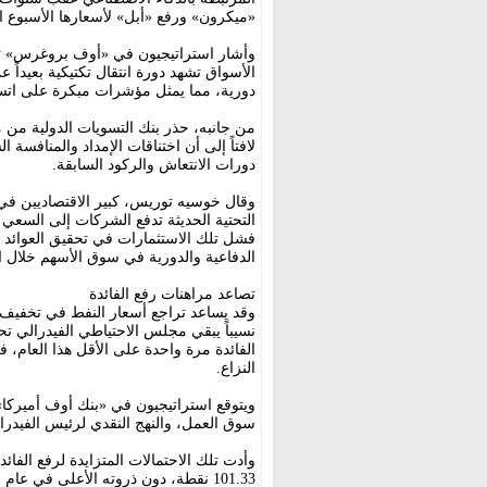
«ميكرون» ورفع «أبل» لأسعارها الأسبوع ال
وأشار استراتيجيون في «أوف بروغرس» تا
الأسواق تشهد دورة انتقال تكتيكية بعيدا
دورية، مما يمثل مؤشرات مبكرة على اتسا
من جانبه، حذر بنك التسويات الدولية من م
لافتاً إلى أن اختناقات الإمداد والمنافسة 
دورات الانتعاش والركود السابقة.
وقال خوسيه توريس، كبير الاقتصاديين في «
التحتية الحديثة تدفع الشركات إلى السعي ل
فشل تلك الاستثمارات في تحقيق العوائد الم
الدفاعية والدورية في سوق الأسهم خلال الأ
تصاعد مراهنات رفع الفائدة
وقد يساعد تراجع أسعار النفط في تخفيف
نسيباً يبقي مجلس الاحتياطي الفيدرالي تحت
الفائدة مرة واحدة على الأقل هذا العام،
النزاع.
ويتوقع استراتيجيون في «بنك أوف أميركا»
سوق العمل، والنهج النقدي لرئيس الفيدر
وأدت تلك الاحتمالات المتزايدة لرفع الفائ
101.33 نقطة، دون ذروته الأعلى في عا