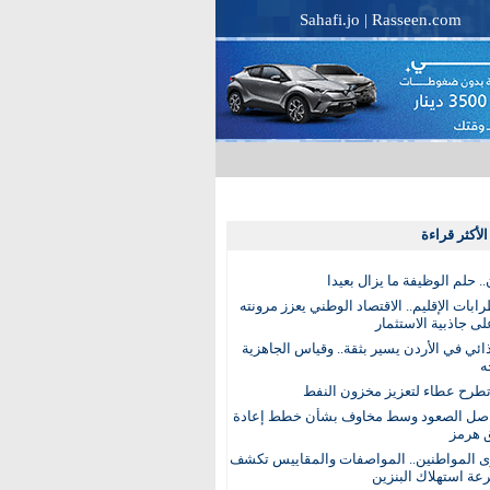
Sahafi.jo
|
Rasseen.com
لأكثر قراءة
. حلم الوظيفة ما يزال بعيدا
بات الإقليم.. الاقتصاد الوطني يعزز مرونته
ى جاذبية الاستثمار
ذائي في الأردن يسير بثقة.. وقياس الجاهزية
ه
تطرح عطاء لتعزيز مخزون النفط
اصل الصعود وسط مخاوف بشأن خطط إعادة
 هرمز
ى المواطنين.. المواصفات والمقاييس تكشف
عة استهلاك البنزين