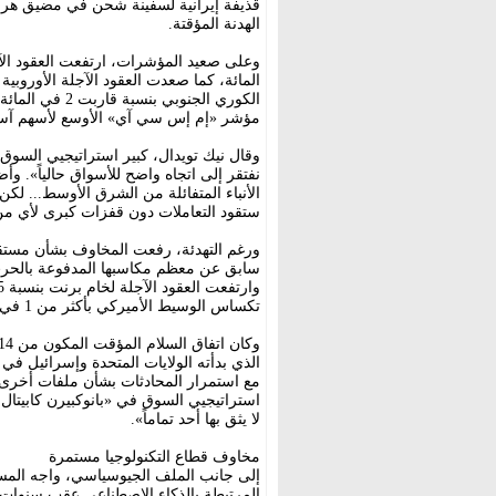
قذيفة إيرانية لسفينة شحن في مضيق هرم
الهدنة المؤقتة.
مؤشر «إم إس سي آي» الأوسع لأسهم آسيا والمحيط 
وقال نيك تويدال، كبير استراتيجيي السوق
نفتقر إلى اتجاه واضح للأسواق حالياً». وأ
الأنباء المتفائلة من الشرق الأوسط... لك
ستقود التعاملات دون قفزات كبرى لأي من 
ورغم التهدئة، رفعت المخاوف بشأن مستقب
سابق عن معظم مكاسبها المدفوعة بالحرب م
تكساس الوسيط الأميركي بأكثر من 1 في المائة ليسجل 70.01 دولار للبرميل.
مع استمرار المحادثات بشأن ملفات أخرى م
استراتيجيي السوق في «بانوكبيرن كابيتال 
لا يثق بها أحد تماماً».
مخاوف قطاع التكنولوجيا مستمرة
إلى جانب الملف الجيوسياسي، واجه المس
المرتبطة بالذكاء الاصطناعي عقب سنوات 