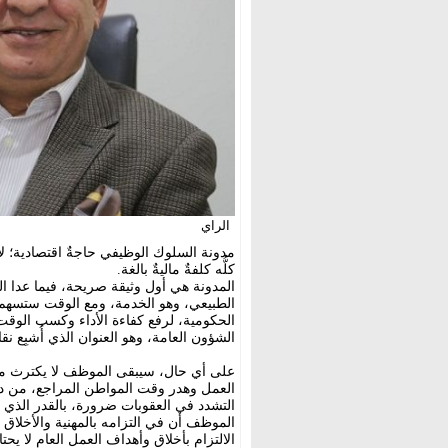
الراي
مدونة السلوك الوظيفي حاجةٌ اقتصادية؛ لأ
كلُّه كلفةٌ ماليةٌ بالغة.
المدونة هي أول وثيقة صريحة، فيما عدا الق
الطبيعي، وهو الخدمة، ومع الوقت ستسهم 
الحكومية، لرفع كفاءة الأداء وكسب الوقت
الشؤون العامة، وهو العنوان الذي أُشبِع نقاش
على أي حال، سيبقى الموظف لا يكترث ما
العمل وهدر وقت المواطن المراجع، من دون
التشدد في العقوبات ضرورة، بالقدر الذي 
الموظف أن في التزامه بالمهنية والأخلاق الت
الالتزام بأخلاق وأهداف العمل العام لا يحت