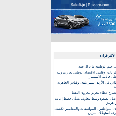
Sahafi.jo
|
Rasseen.com
لأكثر قراءة
. حلم الوظيفة ما يزال بعيدا
بات الإقليم.. الاقتصاد الوطني يعزز مرونته
ى جاذبية الاستثمار
ذائي في الأردن يسير بثقة.. وقياس الجاهزية
ه
تطرح عطاء لتعزيز مخزون النفط
اصل الصعود وسط مخاوف بشأن خطط إعادة
 هرمز
ى المواطنين.. المواصفات والمقاييس تكشف
عة استهلاك البنزين