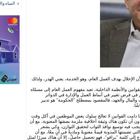
المياه وال
ن الإخلال بهدف العمل العام، وهو الخدمة، يعني الهدر، ولذلك
وانين والأنظمة الداخلية، تعيد مفهوم العمل العام إلى مسمّاه
في فرض تغيير في أنماط العمل والإدارة في الدوائر
 والمال والجهد، فالمقصود بمصطلح "الحكومة" هو تدبير
ًا.
 دامت القوانين لا تعالج سلوك بعض الموظفين في أكل وقت
 أن تكون هناك وثيقة أخلاقية ملزمة بصفتها المعنوية، مع أن
يجب فيه توسيع نوافذ الثواب لتحقيق التوازن، وكي يشعر
ي تضمنتها المدونة قيمةً معنويةً وماديةً في آنٍ معًا، مع أن
اج إلى كلمة "برافو"، فهو تحصيل حاصلُ، إلا أن هناك مبررًا لمثل