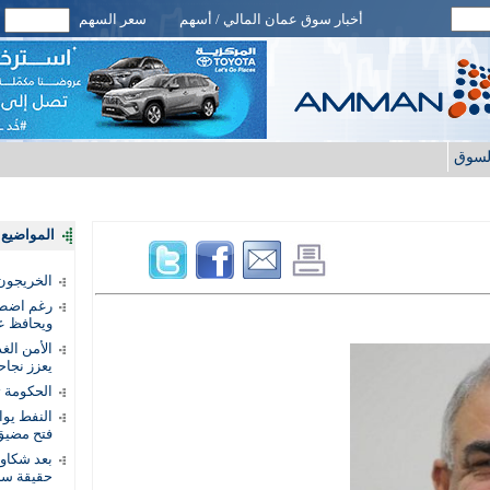
أخبار سوق عمان المالي / أسهم
سعر السهم
لسوق
المواضيع ا
الخريجون.
رغم اضطرا
ويحافظ عل
الأمن الغ
يعزز نجاح
الحكومة 
النفط يو
فتح مضيق
بعد شكاو
حقيقة سر