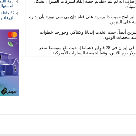
 وأضاف أنه لم يتم «تقديم خطة إنقاذ لشركات الطيران بشكل
أزمة اللي
المستهلك
ئاً».
57 حاف
لبرنامج «ميت ذا برس» على قناة «إن بي سي نيوز» بأن إدارة
الزرقاء و
ة على البنزين.
نزين أيضاً، حيث اتخذت إنديانا وكنتاكي وجورجيا خطوات
ند محطات الوقود.
وقد ارتفعت أسعار البنزين منذ بدء الحرب في إيران في 28 فبراير (شباط)، حيث بلغ متوسط سعر