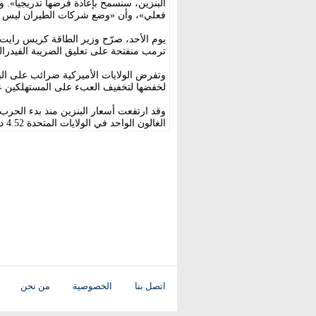
البنزين، سنسمح بإعادة فرضها تدريجياً».
فعلي»، وأن «وضع شركات الطيران ليس سي
يوم الأحد، صرّح وزير الطاقة كريس رايت 
ترمب منفتحة على تعليق الضريبة الفيدرالي
وتفرض الولايات الأميركية ضرائب على الب
لخفضها لتخفيف العبء على المستهلكين ع
الغالون الواحد في الولايات المتحدة 4.52 دولار يوم الاثنين، وفقاً لجمعية السيارات الأميركية.
اتصل بنا
الخصوصية
من نحن