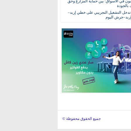
مون في الأسواق: بين حماية المزارع وحق
 بالجودة
لة تدخل التشغيل التجريبي على خطي إربد–
إربد–جرش اليوم
© جميع الحقوق محفوظة