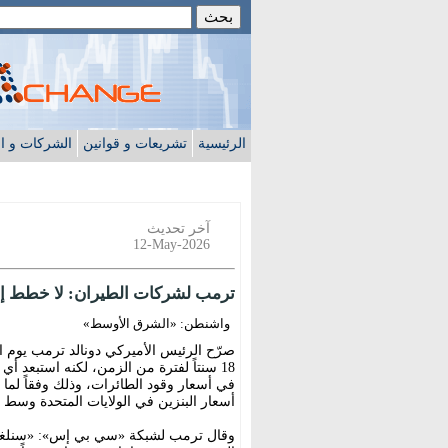
الرئيسية
تشريعات و قوانين
الشركات و ا
آخر تحديث
12-May-2026
ترمب لشركات الطيران: لا خطط إنقاذ
واشنطن: «الشرق الأوسط»
صرّح الرئيس الأميركي دونالد ترمب يوم الاث
18 سنتاً لفترة من الزمن، لكنه استبعد أ
في أسعار وقود الطائرات، وذلك وفقاً لم
أسعار البنزين في الولايات المتحدة وسط 
وقال ترمب لشبكة «سي بي إس»: «سنلغي ض