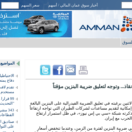
أخبار سوق عمان المالي / أسهم
سعر السهم
لسوق
المواضيع ا
الاحتياطي
دفاع يمت
... وتوجه لتعليق ضريبة البنزين مؤقتاً
تقدم لافت
مستخدم ل
نين برغبته في تعليق الضريبة الفيدرالية على البنزين البالغة
"التحديث 
ي إمكانية لتقديم مساعدات لشركات الطيران التي تواجه ارتفاعاً
343 مش
ا ذكرته شبكة «سي بي إس نيوز»، في ظل استمرار ارتفاع
القطاعات
الحرب مع إيران.
على التوا
ريبة البنزين لفترة من الزمن، وعندما تنخفض أسعار