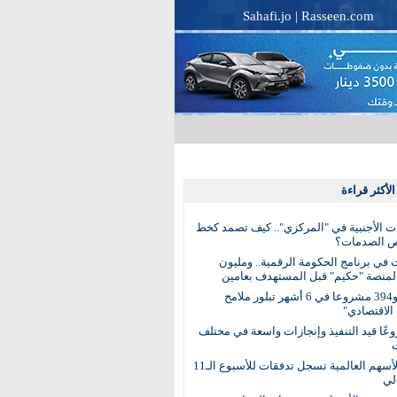
Sahafi.jo
|
Rasseen.com
لأكثر قراءة
ات الأجنبية في "المركزي".. كيف تصمد كخط
ص الصدمات؟
 في برنامج الحكومة الرقمية.. ومليون
منصة "حكيم" قبل المستهدف بعامين
99 قرارا و394 مشروعا في 6 أشهر تبلور ملامح
الاقتصادي"
روعًا قيد التنفيذ وإنجازات واسعة في مختلف
صناديق الأسهم العالمية تسجل تدفقات للأسبوع الـ11
لي