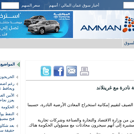
أخبار سوق عمان المالي / أسهم
سعر السهم
لسوق
المواضيع ا
الخريجون.
رغم اضطرا
نادرة مع غرينلاند
ويحافظ عل
الأمن الغ
يعزز نجاح
 الصيف لتقييم إمكانية استخراج المعادن الأرضية النادرة، حسبما
الحكومة 
النفط يو
فتح مضيق
من وزارة الاقتصاد والتجارة والصناعة وشركات تجارية
ن، مشيرة إلى أنهم سيجرون محادثات مع مسؤولي الحكومة هناك.
بعد شكاو
حقيقة سر