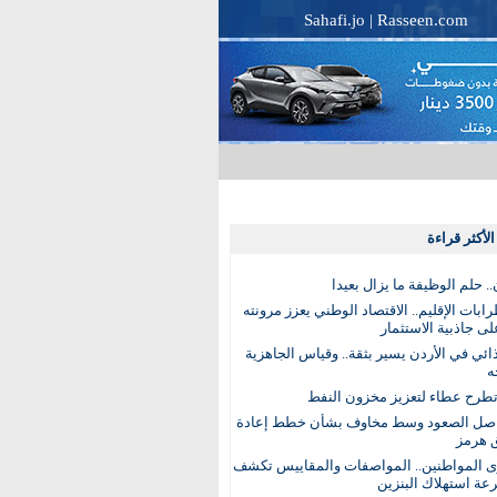
Sahafi.jo
|
Rasseen.com
لأكثر قراءة
. حلم الوظيفة ما يزال بعيدا
بات الإقليم.. الاقتصاد الوطني يعزز مرونته
ى جاذبية الاستثمار
ذائي في الأردن يسير بثقة.. وقياس الجاهزية
ه
تطرح عطاء لتعزيز مخزون النفط
اصل الصعود وسط مخاوف بشأن خطط إعادة
 هرمز
ى المواطنين.. المواصفات والمقاييس تكشف
عة استهلاك البنزين