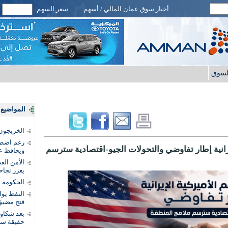
أخبار سوق عمان المالي / أسهم
سعر السهم
لسوق
المواضيع ا
الخريجون.
رغم اضطرا
إيرانية إطار تفاوضي والتحولات الجيو-اقتصادية سترسم
ويحافظ عل
الأمن الغ
يعزز نجاح
الحكومة 
النفط يو
فتح مضيق
بعد شكاو
حقيقة سر