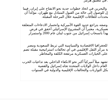
ي في مضيق هرمز.
والبحرين في اتخاذ خطوات جدية نحو الانفتاح على إيران، فيما
طول للوصول إلى حالة من القبول المتبادل مع طهران، مؤكداً أن
ددات للعلاقات الإقليمية خلال المرحلة المقبلة.
وصفه بتراجع حدود القوة الأميركية وانحسار الادعاءات المتعلقة
لعسكرية، معتبراً أن المشروع الإسرائيلي أخفق في فرض
سيطرة كاملة على الأرض اللبنانية، مستشهداً بانسحاب إسرائيل من جنوب لبنان عام 2000 واستمرار
 للجغرافيا الاقتصادية والسياسية التي تربط السعودية ومصر
ة مركز الثقل الإقليمي في أي تحالفات استراتيجية مقبلة تضم
 على الخيارات العسكرية مرتفعة الكلفة والمخاطر.
شهد ميلاً أميركياً أكبر نحو الانكفاء الداخلي بعد تداعيات الحرب
لعام داخل الولايات المتحدة تجاه إسرائيل والقضية
 التوازنات والتحالفات الإقليمية والدولية في السنوات