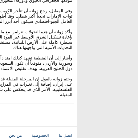
موقعها الجغرافي الحيوي ودورها المحور
وفي المقابل، رجح زوانه أن تتأخر الكويت 
تواجه الإمارات تحدياً أكبر يتطلب وقتاً أ
العامل الجيو-اقتصادي سيكون أحد أبرز المح
وأكد زوانه أن هذه التحولات تتزامن مع ما 
بإعادة تشكيل الشرق الأوسط عبر القوة ا
التحديات الأمنية التي واجهتها هناك.
وأشار إلى أن المنطقة تشهد كذلك امتداداً
وسورية والأردن، متوقعاً أن تكون السعودي
دول الخليج العربية، بهدف تقليص الاعتماد
وختم زوانه بالقول إن المرحلة المقبلة قد ت
على إيران، إضافة إلى تغيرات في المزاج ا
الفلسطينية، الأمر الذي قد ينعكس على شكل
المقبلة.
اتصل بنا
الخصوصية
من نحن