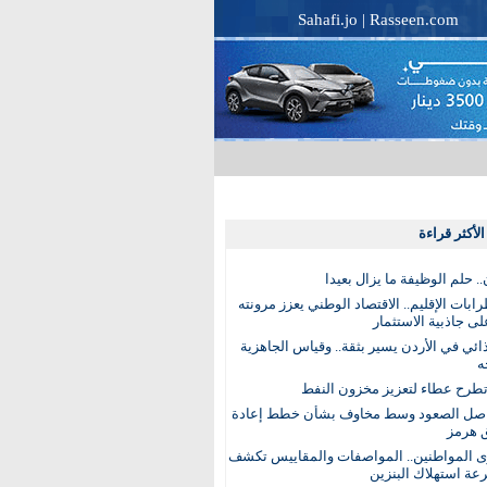
Sahafi.jo
|
Rasseen.com
لأكثر قراءة
. حلم الوظيفة ما يزال بعيدا
بات الإقليم.. الاقتصاد الوطني يعزز مرونته
ى جاذبية الاستثمار
ذائي في الأردن يسير بثقة.. وقياس الجاهزية
ه
تطرح عطاء لتعزيز مخزون النفط
اصل الصعود وسط مخاوف بشأن خطط إعادة
 هرمز
ى المواطنين.. المواصفات والمقاييس تكشف
عة استهلاك البنزين