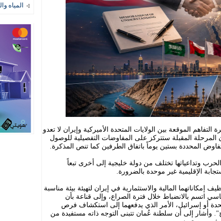
المياه وال
 التفاهم الموقعة بين الولايات المتحدة الأميركية وإيران لا تعدو
ن المرحلة المقبلة ستتركز على المفاوضات التفصيلية للوصول
لتفاوض المحددة بستين يوماً باتفاق الطرفين كما تنص المذكرة.
٢٤ أن قراءة نتائج الحرب وتداعياتها تختلف من دولة خليجية إلى أخرى تبعاً
جابة الإقليمية غير موحدة بالضرورة.
إمكاناتهما المالية والاستثمارية في إيران لتهيئة بيئة مناسبة
اسي اتسم بالانضباط خلال فترة الصراع، وإلى قناعة بأن
متحدة أو إسرائيل، الأمر الذي يدفعهما إلى استكشاف فرص
ح". وأشار إلى أن سلطنة عُمان تتبنى التوجه ذاته مستفيدة من