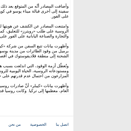
وأضافت المصادر أنَّه من المتوقع بعد ذلك
سفينة إلى أخرى قبالة ميناء يوسو في كوريا 
على الفور.
وامتنعت المصادر عن الكشف عن هويتها لعدم 
الروسية على طلب «رويترز» للتعليق، كما لم
والتجارة والصناعة اليابانية على الفور على
الشحنة إلى منطقة فلاديفوستوك في أقص
وتُعطّل أزمة الوقود، التي اندلعت بسبب 
ومستودعاته الروسية، الحياة اليومية للر
المزارعون من احتمال عدم قدرتهم على ح
العام، معظمها إلى تركيا. وكانت روسيا قد صدَّرت نحو 30 ألف برميل يومياً من هذ
اتصل بنا
الخصوصية
من نحن