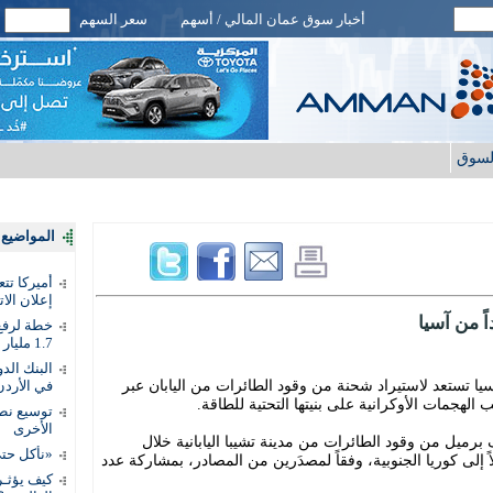
أخبار سوق عمان المالي / أسهم
سعر السهم
لسوق
المواضيع ا
أميركا تت
إعلان الات
ً من آسيا
خطة لرفع 
1.7 مليار دينار
َّ روسيا تستعد لاستيراد شحنة من وقود الطائرات من اليابان عبر
في الأردن
 الهجمات الأوكرانية على بنيتها التحتية للطاقة.
توسيع نطا
الأخرى
متوقع تحميل ما لا يقل عن 200 ألف برميل من وقود الطائرات من مدينة تشيبا اليابانية خلال
«نأكل حتى
ً إلى كوريا الجنوبية، وفقاً لمصدَرين من المصادر، بمشاركة عدد
كيف يؤثـر