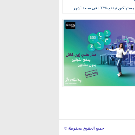
كين ترتفع %137 في سبعة أشهر
© جميع الحقوق محفوظة