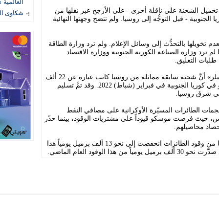
العالمية ؟
 تحميل الشحنة على ناقلة أخرى - على الأرجح عبر نقلها من
شكاوى المستهل
الجنوبية - قبل التوجُّه إلى روسيا. ولم تتضح وجهتها النهائية
تخويلها بالتحدُّث إلى وسائل الإعلام. ولم ترد وزارة الطاقة
 ترد وزارة الصناعة الكورية الجنوبية ووزارة الاقتصاد
 طلبات التعليق.
وأظهرت بيانات تتبع السفن من شركة «كيبلر» أنَّ شحنة سابقة مماثلة من روسيا كانت عبارة عن 22 ألف
برميل من وقود الطائرات من مدينة يوسو في كوريا الجنوبية في فبراير (شباط) 2022. وقد تمَّ تسليم
ى شرق روسيا.
هجمات الطائرات المسيّرة الأوكرانية على مصافي النفط
وس، حيث فرضت موسكو قيوداً على مشتريات الوقود، بينما حذّر
صاد محاصيلهم.
وأظهرت بيانات «كيبلر» أنَّ صادرات روسيا من وقود الطائرات انخفضت إلى نحو 13 ألف برميل يومياً هذا
ا الوقود العام الماضي.