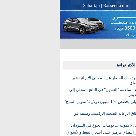
Sahafi.jo
|
Rasseen.com
لأكثر قراءة
عهد بفك الحصار عن الموانئ الإيرانية فور
فاق
مساهمة "التعدين" في الناتج المحلي إلى
البنك الدولي يخصص 194 مليون دولار لـ"تمويل المناخ"
ق الرعاية الصحية الرقمية.. وظيفة تلو
 لا نموت»... يوميات الجوع في السودان
 اتـفـاق هرمـز علـى أسعار النفط والأسواق