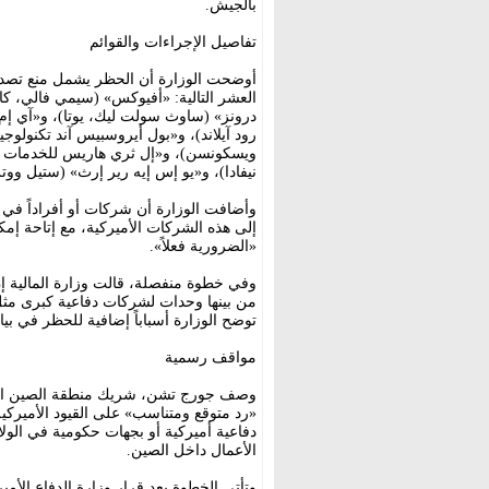
بالجيش.
تفاصيل الإجراءات والقوائم
أوضحت الوزارة أن الحظر يشمل منع تصدير
العشر التالية: «أفيوكس» (سيمي فالي، كال
درونز» (ساوث سولت ليك، يوتا)، و«آي إم 
رود آيلاند)، و«بول أيروسبيس آند تكنول
ويسكونسن)، و«إل ثري هاريس للخدمات البح
نيفادا)، و«يو إس إيه رير إرث» (ستيل ووتر،
وأضافت الوزارة أن شركات أو أفراداً في
إلى هذه الشركات الأميركية، مع إتاحة إم
«الضرورية فعلاً».
من بينها وحدات لشركات دفاعية كبرى مثل
توضح الوزارة أسباباً إضافية للحظر في بيا
مواقف رسمية
وصف جورج تشن، شريك منطقة الصين الكب
«رد متوقع ومتناسب» على القيود الأميركي
دفاعية أميركية أو بجهات حكومية في الول
الأعمال داخل الصين.
وتأتي الخطوة بعد قرار وزارة الدفاع الأم