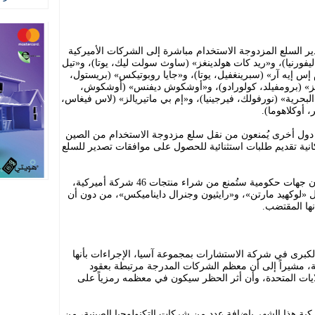
 السلع المزدوجة الاستخدام مباشرة إلى الشركات الأميركية
يفورنيا)، و«ريد كات هولدينغز» (ساوث سولت ليك، يوتا)، و«تيل
إس إيه آر» (سبرينغفيل، يوتا)، و«جايا روبوتيكس» (بريستول،
وجيز» (برومفيلد، كولورادو)، و«أوشكوش ديفنس» (أوشكوش،
رية» (نورفولك، فيرجينيا)، و«إم بي ماتيريالز» (لاس فيغاس،
 أوكلاهوما).
 دول أخرى يُمنعون من نقل سلع مزدوجة الاستخدام من الصين
كانية تقديم طلبات استثنائية للحصول على موافقات تصدير للسلع
وفي خطوة منفصلة، قالت وزارة المالية إن جهات حكومية ستُمنع من شراء منتجات 46 شركة أميركية،
 «لوكهيد مارتن»، و«رايثيون وجنرال دايناميكس»، من دون أن
نها المقتضب.
رى في شركة الاستشارات بمجموعة آسيا، الإجراءات بأنها
ة، مشيراً إلى أن معظم الشركات المدرجة مرتبطة بعقود
ايات المتحدة، وأن أثر الحظر سيكون في معظمه رمزياً على
يركية هذا الشهر بإضافة عدد من شركات التكنولوجيا الصينية، من