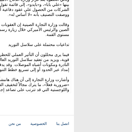
بينها «علي بابا»، و«بايدو»، إلى قائمة ت
الشركات من الحصول على عقود دفاعية أم
ووصفت التصنيف بأنه «لا أساس له».
وقالت وزارة التجارة الصينية إن العقوبات
الصين والرئيس الأميركي خلال زيارة رسمي
مستوى القمة.
تداعيات محتملة على سلاسل التوريد
فيما يرى محللون أن التأثير العملي للحظ
قوية، ويزيد من تعقيد سلاسل التوريد الع
النادرة ومكونات أشباه الموصلات. وقد يدف
إمداد عبر الحدود أو إلى تسريع خطط التنوي
وأشارت وزارة التجارة إلى أن هناك هامشاً 
«ضرورية فعلاً»، ما يترك مجالاً لتخفيف ال
واللوجستية التي قد تترتب على تصاعد إجرا
اتصل بنا
الخصوصية
من نحن