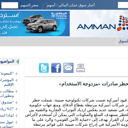
أخبار سوق عمان المالي / أسهم
سعر السهم
لسوق
المواضيع ا
"المعونة": تمكين 3 آلاف مس
المؤشرات 
حظر صادرات «مزدوجة الاستخدام»
الإقليم
مطالب بتط
وتطورات
د قيود أميركية ضمت شركات تكنولوجية صينية، شملت حظر
"صندوق ال
 شركات أميركية مرتبطة بقطاع الدفاع، ومنع جهات حكومية
%27 زيادة قيمة المدفوعات الرقمية
ات 46 شركة أميركية، في تصعيد جديد يعكس ازدياد التوترات التجارية والتقنية بين
ن الحظر يستهدف السلع والمكونات التي يمكن أن تُستخدم لأغراض
لماذا است
أن القرار يهدف إلى «حماية الأمن القومي» والرد على ما
«وول ستر
مة الأميركية في إدراج شركات صينية على قوائم مرتبطة
«ستاندرد 