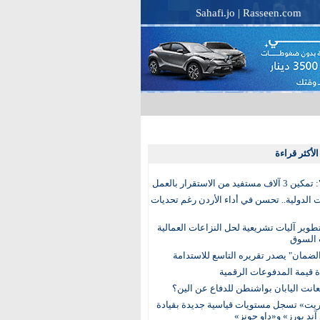
Sahafi.jo
|
Rasseen.com
لأكثر قراءة
تفيد من الاستقرار بالعمل
الدولية.. تحسن في أداء الأردن رغم تحديات
وير آليات تشريعية لحل النزاعات العمالية
 السوق
ضمان" يصدر تقريره التاسع للاستدامة
عانت اليابان بواشنطن للدفاع عن الين؟
يت» تسجل مستويات قياسية جديدة بقيادة
آند بورز» و«داو جونز»