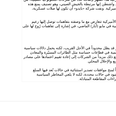
قول واشنطن إنها مرتبطة بالجيش الصيني، وهو تصنيف يمنع هذه
يركية. ونفت شركة «بايدو» أن تكون لها صلات عسكرية،
 الأميركية تتعارض مع ما وصفته بتفاهمات توصل إليها زعيم
ة في مايو (أيار) الماضي، في إشارة إلى تفاهمات رُوج لها على
ر قد يظل محدوداً في الأجل القريب، لكنه يحمل دلالات سياسية
المية في قطاعات حساسة مثل الطائرات المسيّرة والمعادن
ع ذلك مزيداً من الشركات إلى إعادة تقييم اعتمادها على مصادر
ع والإحلال المحلي.
لمنح موافقات تصدير استثنائية في حالات تُعد فيها السلع
قيود في حالات محددة، لكنه لا يلغي المخاطر السياسية
ءات المقاطعة المتبادلة.