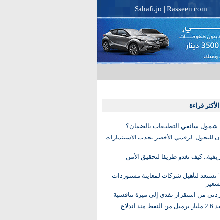
Sahafi.jo
|
Rasseen.com
لأكثر قراءة
 شمول سائقي التطبيقات بالضمان؟
دن للتحول الرقمي الأخضر يجذب الاستثمارات
لريفية.. كيف تغدو طريقا لتحقيق الأمن
 تستعد لتأهيل شركات لمعاينة مستوردات
شعير
لأردني من استقرار نقدي إلى ميزة تنافسية
العالم يفقد 2.6 مليار برميل من النفط منذ اندلاع