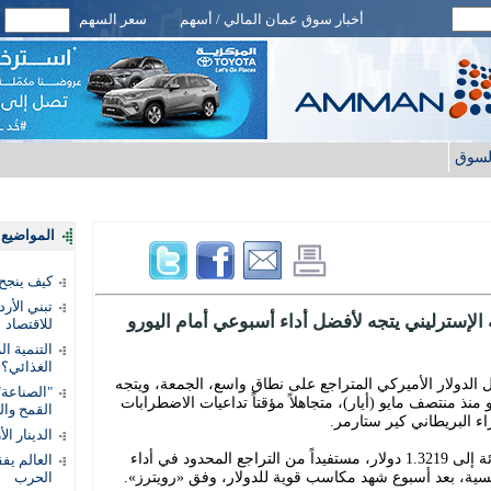
أخبار سوق عمان المالي / أسهم
سعر السهم
لسوق
المواضيع ا
كيف ينجح
تبني الأر
 الإسترليني يتجه لأفضل أداء أسبوعي أمام اليورو
للاقتصاد
التنمية ا
الغذائي؟
ابل الدولار الأميركي المتراجع على نطاق واسع، الجمعة، ويتجه
"الصناعة"
نذ منتصف مايو (أيار)، متجاهلاً مؤقتاً تداعيات الاضطرابات
القمح وال
ء البريطاني كير ستارمر.
الدينار ا
وارتفع الجنيه الإسترليني بنحو 0.2 في المائة إلى 1.3219 دولار، مستفيداً من التراجع المحدود في أداء
ئيسية، بعد أسبوع شهد مكاسب قوية للدولار، وفق «رويترز».
الحرب