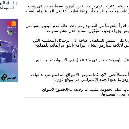
البنك الد
في المقابل، استقر الجنيه الإسترليني إلى حد كبير عند مستوى 86.26 بنس لليورو، بعدما لامس في وقت
النامية لت
سابق من الأسبوع أعلى مستوياته في نحو عام، محققاً مكاسب أسبوعية تقارب 0.5 في المائة أمام العملة
 قدراً ملحوظاً من الصمود رغم تجدد حالة عدم اليقين السياسي
رئيس وزراء جديد، سيكون السابع خلال عشر سنوات.
 بانتقال سلس للسلطة، إضافة إلى الرسائل المطمئنة التي
لن لخلافة ستارمر، بشأن التزامه بالقواعد المالية للمملكة
ك «لويدز»: «نحن في بيئة تتقبل فيها الأسواق تغيير رئيس
ً مفصلاً حتى الآن، كما تفترض الأسواق أنه استوعب تداعيات
هو ما يضع الجنيه الإسترليني في موقع قوي».
 بعدما انتقد الحكومة بسبب ما وصفه بـ«الخضوع لأسواق
ه أُسيء تفسيرها.