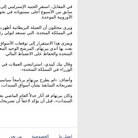
الأوروبية الموحدة.
ويرى محللون أن العملة البريطانية أظهرت
في المملكة المتحدة، التي تستعد لتولي 
ويعزى هذا الاستقرار إلى توقعات الأسواق
بعث بها أندي بيرنهام، المرشح الوحيد المع
المتحدة والحفاظ على الانضباط المالي.
وقال نيك كيندي، استراتيجي العملات في بن
الوزراء في المملكة المتحدة».
وأضاف: «لم يطرح بيرنهام برنامجاً سياسيا
تصريحاته السابقة بشأن أسواق السندات، و
وكان ببرنهام قد أثار جدلاً العام الماضي
السندات»، قبل أن يؤكد لاحقاً أن تصريحات
اتصل بنا
الخصوصية
من نحن