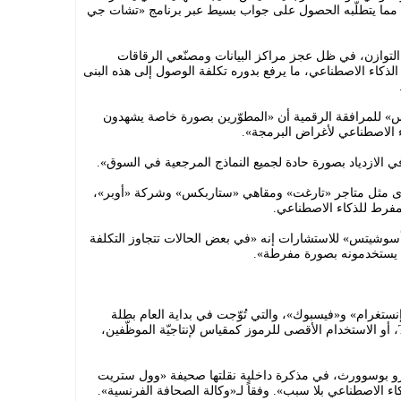
 مما يتطلّبه الحصول على جواب بسيط عبر برنامج «تشات جي
 التوازن، في ظل عجز مراكز البيانات ومصنّعي الرقاقات
لذكاء الاصطناعي، ما يرفع بدوره تكلفة الوصول إلى هذه البنى
 للمرافقة الرقمية أن «المطوّرين بصورة خاصة يشهدون
اء الاصطناعي لأغراض البرمجة».
 الازدياد بصورة حادة لجميع النماذج المرجعية في السوق».
رى مثل متاجر «تارغت» ومقاهي «ستاربكس» وشركة «أوبر»،
مفرط للذكاء الاصطناعي.
وشيتس» للاستشارات إنه «في بعض الحالات تتجاوز التكلفة
 يستخدمونه بصورة مفرطة».
نستغرام» و«فيسبوك»، والتي تُوّجت في بداية العام بطلة
لظاهرة الـ«توكن ماكسينغ» Tokenmaxxing، أو الاستخدام الأقصى للرموز كمقياس لإنتاجيّة الموظّفين،
رو بوسوورث، في مذكرة داخلية نقلتها صحيفة «وول ستريت
اء الاصطناعي بلا سبب». وفقاً لـ«وكالة الصحافة الفرنسية».