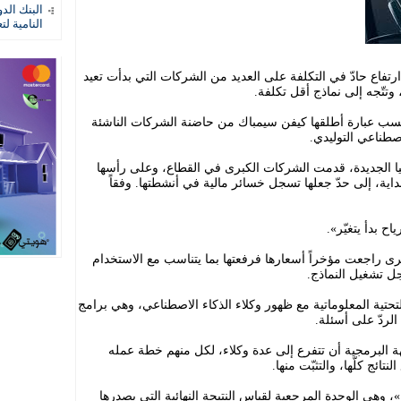
البنك الد
النامية لت
رتفاع حادّ في التكلفة على العديد من الشركات التي بدأت تعيد
، وتتّجه إلى نماذج أقل تكلفة.
بحسب عبارة أطلقها كيفن سيمباك من حاضنة الشركات الناشئة
صطناعي التوليدي.
يا الجديدة، قدمت الشركات الكبرى في القطاع، وعلى رأسها
بداية، إلى حدّ جعلها تسجل خسائر مالية في أنشطتها. وفقاً
ح بدأ يتغيّر».
رى راجعت مؤخراً أسعارها فرفعتها بما يتناسب مع الاستخدام
جل تشغيل النماذج.
تحتية المعلوماتية مع ظهور وكلاء الذكاء الاصطناعي، وهي برامج
لردّ على أسئلة.
 البرمجية أن تتفرع إلى عدة وكلاء، لكل منهم خطة عمله
ائج كلّها، والتثبّت منها.
 وهي الوحدة المرجعية لقياس النتيجة النهائية التي يصدرها