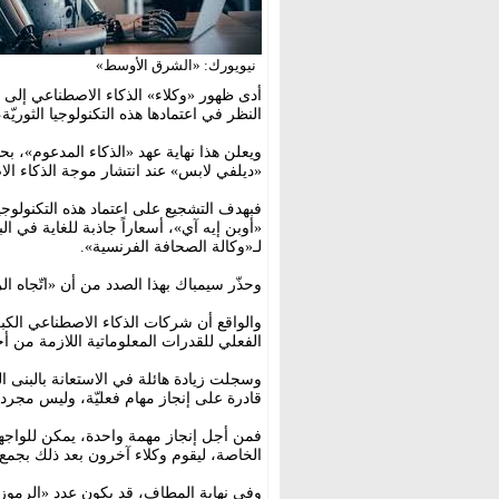
نيويورك: «الشرق الأوسط»
أدى ظهور «وكلاء» الذكاء الاصطناعي إلى ا
النظر في اعتمادها هذه التكنولوجيا الثوريّة
ويعلن هذا نهاية عهد «الذكاء المدعوم»، 
«ديلفي لابس» عند انتشار موجة الذكاء الا
فبهدف التشجيع على اعتماد هذه التكنولوج
«أوبن إيه آي»، أسعاراً جاذبة للغاية في ال
لـ«وكالة الصحافة الفرنسية».
وحذّر سيمباك بهذا الصدد من أن «اتّجاه الريا
والواقع أن شركات الذكاء الاصطناعي الكب
الفعلي للقدرات المعلوماتية اللازمة من أ
وسجلت زيادة هائلة في الاستعانة بالبنى ال
قادرة على إنجاز مهام فعليّة، وليس مجرد ا
فمن أجل إنجاز مهمة واحدة، يمكن للواجهة
الخاصة، ليقوم وكلاء آخرون بعد ذلك بجمع النت
وفي نهاية المطاف، قد يكون عدد «الرموز»،