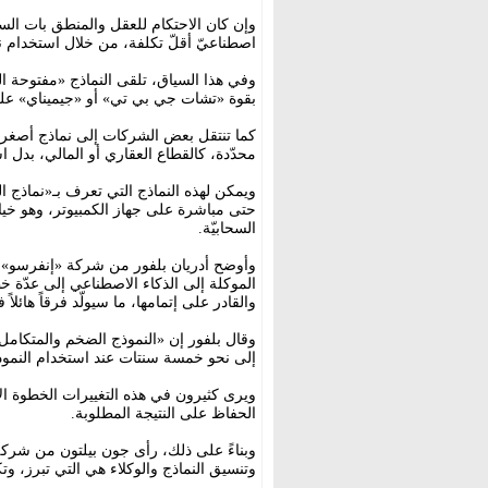
وإن كان الاحتكام للعقل والمنطق بات ال
اصطناعيّ أقلّ تكلفة، من خلال استخدام نما
وفي هذا السياق، تلقى النماذج «مفتوحة ال
بقوة «تشات جي بي تي» أو «جيميناي» على سب
كما تنتقل بعض الشركات إلى نماذج أصغر ح
محدّدة، كالقطاع العقاري أو المالي، بدل اس
ويمكن لهذه النماذج التي تعرف بـ«نماذج ال
حتى مباشرة على جهاز الكمبيوتر، وهو خيار
السحابيّة.
وأوضح أدريان بلفور من شركة «إنفرسو» لل
الموكلة إلى الذكاء الاصطناعي إلى عدّة خ
والقادر على إتمامها، ما سيولّد فرقاً هائلاً
إلى نحو خمسة سنتات عند استخدام النموذ
ويرى كثيرون في هذه التغييرات الخطوة الأ
الحفاظ على النتيجة المطلوبة.
وبناءً على ذلك، رأى جون بيلتون من شركة
وتنسيق النماذج والوكلاء هي التي تبرز، وت