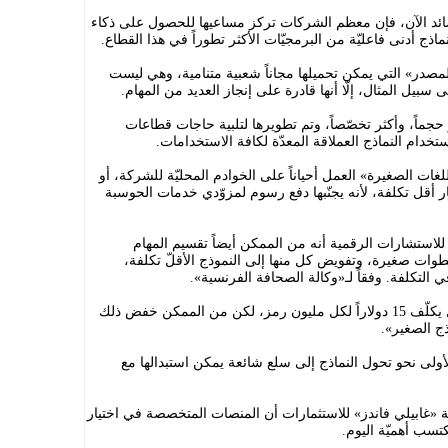
سائد الآن، فإن معظم الشركات تركز مساعيها للحصول على ذكاء
ذج أدنى فاعليّة من البرمجيّات الأكثر تطوراً في هذا القطاع.
مصدر» التي يمكن تحميلها مجاناً شعبية متنامية، وهي ليست
يل المثال، إلّا أنها قادرة على إنجاز العديد من المهام.
جماً، وأكثر تخصّصاً، وتم تطويرها لتلبية حاجات قطاعات
تخدام النماذج العملاقة المعدّة لكافة الاستخدامات.
لغات الصغيرة» العمل أحياناً على الخوادم المحليّة للشركة، أو
 أقل تكلفة، لأنه يجنّبها دفع رسوم لمزوّدي خدمات الحوسبة
استشارات الرقمية أنه من الممكن أيضاً تقسيم المهام
طوات صغيرة، وتفويض كل منها إلى النموذج الأقلّ تكلفة،
 في التكلفة. وفقاً لـ«وكالة الصحافة الفرنسية».
وقال بلفور إن «النموذج الضخم والمتكامل يكلّف 15 دولاراً لكل مليون رمز، لكن من الممكن خفض ذلك
ج الصغير».
ولى نحو تحول النماذج إلى سلع شائعة يمكن استبدالها مع
 «غابيلي فاندز» للاستثمارات أن المنصات المتخصصة في اختيار
كتسب أهميّة اليوم.