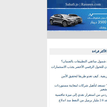
Sahafi.jo
|
Rasseen.com
لأكثر قراءة
 شمول سائقي التطبيقات بالضمان؟
دن للتحول الرقمي الأخضر يجذب الاستثمارات
لريفية.. كيف تغدو طريقا لتحقيق الأمن
 تستعد لتأهيل شركات لمعاينة مستوردات
شعير
لأردني من استقرار نقدي إلى ميزة تنافسية
العالم يفقد 2.6 مليار برميل من النفط منذ اندلاع