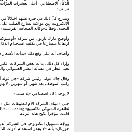
الذكاء الاصطناعي، أعلى بعشرات المرّات
بي تي».
ويندرج كلّ ذلك في فترة تشهد اختلالاً في
الإلكترونية عن مواكبة تسارع الطلب على ا
التحتية. وفقاً لـ«وكالة الصحافة الفرنسية».
وأوضح مارك بارتون من شركة «أومنيوكس»
ارتفاعاً متسارعاً في تكلفة استخدام الذك
وأضاف أنه على وقع ذلك «بدأت الأسعار في
وإزاء كل ذلك، بدأت بعض الشركات الكب
تعيد النظر في مسألة النشر العشوائي وال
وقال جاك غولد، رئيس شركة «جي غولد أس
راتب الموظف بعد شهر، أو شهرين، لأنهم
لا يوجد ذكاء اصطناعي «بلا سبب»
حتى «ميتا»، الشركة الأم لتطبيقات مثل «إ
قامت مؤخراً بكبح هذه النزعة.
ووجّه مسؤول التكنولوجيا في الشركة أند
جورنال» بأنه «لا يجدر استخدام أدوات الذك