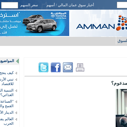
أخبار سوق عمان المالي / أسهم
سعر السهم
لسوق
المواضيع ا
كيف ينجح
تبني الأر
لمدعوم؟
للاقتصاد
التنمية ا
الغذائي؟
"الصناعة"
القمح وال
الدينار ا
الحرب