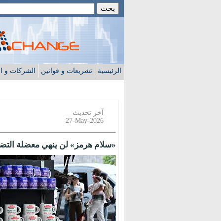
الرئيسية
تشريعات و قوانين
الشركات و ا
آخر تحديث
27-May-2026
«سلام هرمز» لن ينهي معضلة التض