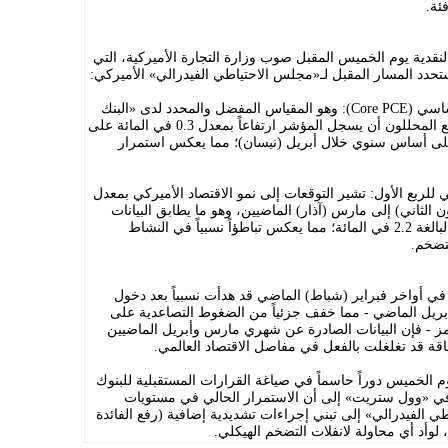
ئة.
نقدية يوم الخميس المقبل صوب وزارة التجارة الأميركية، التي
تحدد المسار المقبل لـ«مجلس الاحتياطي الفيدرالي» الأميركي:
* مؤشر الإنفاق الاستهلاكي الشخصي الأساسي (Core PCE): وهو المقياس المفضل والمحدد لدى «البنك
المركزي الأميركي» لقياس التضخم. ويتوقع المحللون أن يسجل المؤشر ارتفاعاً بمعدل 0.3 في المائة على
 إلى 3.3 في المائة على أساس سنوي خلال أبريل (نيسان)؛ مما يعكس استمرار
لي للربع الأول: تشير التوقعات إلى نمو الاقتصاد الأميركي بمعدل
ون الثاني) إلى مارس (آذار) الماضيين، وهو ما يطابق البيانات
الأولية التي جاءت دون التوقعات السابقة البالغة 2.2 في المائة؛ مما يعكس تباطؤاً نسبياً في النشاط
تضخم.
في أواخر فبراير (شباط) الماضي قد هدأت نسبياً بعد دخول
 إطلاق النار الهش حيز التنفيذ في 8 أبريل الماضي - مما خفف جزئياً من الضغوط التصاعدية على
 - فإن البيانات الصادرة عن شهري مارس وأبريل الماضيين
اقة قد تغلغلت بالفعل في مفاصل الاقتصاد العالمي.
 الخميس دوراً حاسماً في صياغة القرارات المستقبلية للبنوك
في «وول ستريت» إلى أن الاستمرار الحالي في مستويات
ي الفيدرالي» إلى تبني إجراءات تشديدية إضافية (رفع الفائدة
، لوأد أي محاولة لانفلات التضخم الهيكلي.