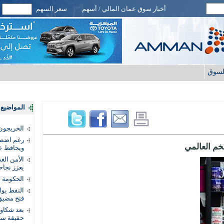
أخبار سوق عمان المالي / أسهم
سعر السهم
لسوق
المواضيع ا
الخريجون.
رغم اضطرا
خم العالمي
ويحافظ عل
الأمن الغ
يعزز نجاح
الحكومة 
النفط يو
فتح مضيق
بعد شكاو
حقيقة سر