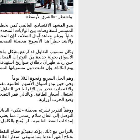
واشنطن: «الشرق الأوسط»
يبدو المشهد الاقتصادي العالمي كمن يخطو
المستمر للمفاوضات بين الولايات المتحدة 
حالياً. ورغم تصاعد آمال السلام، فإن الم
والأشد خطراً هذا الأسبوع: معضلة التضخم
وكان منسوب التفاؤل قد ارتفع بشكل ملح
الأسواق بجولة جديدة من التوترات الميداني
حين ردت طهران بإطلاق صواريخ استهدفت طا
يوم الثلاثاء، وإن ظلت دون مستوياتها المس
وهم الحل السريع وفجوة الـ30 يوماً
وفي حين تبدو أسواق الأسهم العالمية مقتنع
والاقتصادية تحذر من الإفراط في التفاؤل؛
اشتعال أسعار الطاقة، وبالتالي قفز التضخ
وضع الحرب أوزارها.
إمدادات النفط العالمية - لن يُفتح بالكام
بالتزامن مع ذلك، يؤكد تنفيذيّو قطاع النف
تحتاج أشهراً عدة؛ مما سيبقي أسعار الطا