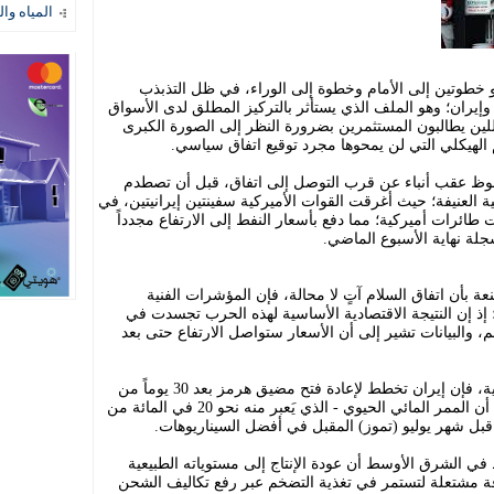
المياه وال
 خطوتين إلى الأمام وخطوة إلى الوراء، في ظل التذبذب
وإيران؛ وهو الملف الذي يستأثر بالتركيز المطلق لدى الأسواق
حللين يطالبون المستثمرين بضرورة النظر إلى الصورة الكبرى
 الهيكلي التي لن يمحوها مجرد توقيع اتفاق سياسي.
وظ عقب أنباء عن قرب التوصل إلى اتفاق، قبل أن تصطدم
ة العنيفة؛ حيث أغرقت القوات الأميركية سفينتين إيرانيتين، في
ئرات أميركية؛ مما دفع بأسعار النفط إلى الارتفاع مجدداً
جلة نهاية الأسبوع الماضي.
ة بأن اتفاق السلام آتٍ لا محالة، فإن المؤشرات الفنية
 إذ إن النتيجة الاقتصادية الأساسية لهذه الحرب تجسدت في
م، والبيانات تشير إلى أن الأسعار ستواصل الارتفاع حتى بعد
ووفقاً لتقرير نشرته صحيفة «نيكي» اليابانية، فإن إيران تخطط لإعادة فتح مضيق هرمز بعد 30 يوماً من
التوصل إلى اتفاق سلام رسمي؛ مما يعني أن الممر المائي الحيوي - الذي يَعبر منه نحو 20 في المائة من
ل قبل شهر يوليو (تموز) المقبل في أفضل السيناريوهات.
ط في الشرق الأوسط أن عودة الإنتاج إلى مستوياته الطبيعية
قة مشتعلة لتستمر في تغذية التضخم عبر رفع تكاليف الشحن