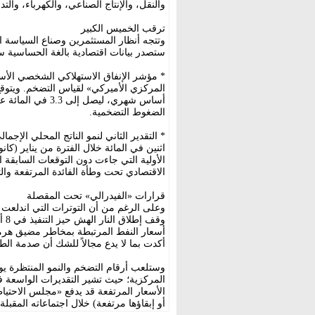
والنقل، والإنتاج الصناعي، والكهرباء، والتدف
ترقب الخميس الكبير
وتتجه أنظار المستثمرين وصناع السياسة ال
ستصدر بيانات اقتصادية بالغة الحساسية س
أساس شهري، ليصل
الضغوط التضخمية.
* التقدير الثاني لنمو الناتج المحلي الإجما
اثنين في المائة خلال الفترة من يناير (كان
الاقتصادي تحت وطأة الفائدة المرتفعة وال
قرارات «الفيدرالي» تحت المقصلة
وعلى الرغم من أن التوترات التي اندلعت 
وقف
أسعار النفط المرتبطة بمخاطر مضيق هرمز
أكدت بما لا يدع مجالاً للشك أن صدمة الط
وستلعب أرقام التضخم والنمو المنتظرة يوم
المركزية؛ حيث تشير التقديرات الواسعة 
الأسعار المرتفعة قد يدفع «مجلس الاحتياط
أو إبقاؤها مرتفعة) خلال اجتماعاته المقبلة