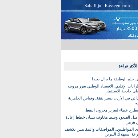
Sahafi.jo
|
Rasseen.com
لأكثر قراءة
. حلم الوظيفة ما يزال بعيدا
بات الإقليم.. الاقتصاد الوطني يعزز مرونته
ى جاذبية الاستثمار
ذائي في الأردن يسير بثقة.. وقياس الجاهزية
ه
تطرح عطاء لتعزيز مخزون النفط
اصل الصعود وسط مخاوف بشأن خطط إعادة
 هرمز
ى المواطنين.. المواصفات والمقاييس تكشف
عة استهلاك البنزين