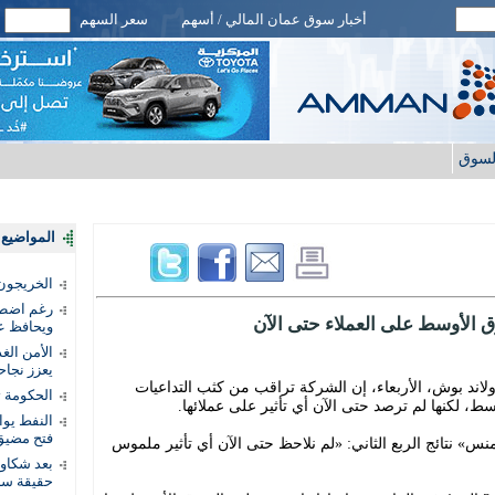
أخبار سوق عمان المالي / أسهم
سعر السهم
لسوق
المواضيع ا
الخريجون.
رغم اضطرا
 الأوسط على العملاء حتى الآن
ويحافظ عل
الأمن الغ
يعزز نجاح
اند بوش، الأربعاء، إن الشركة تراقب من كثب التداعيات
الحكومة 
ط، لكنها لم ترصد حتى الآن أي تأثير على عملائها.
النفط يو
فتح مضيق
 نتائج الربع الثاني: «لم نلاحظ حتى الآن أي تأثير ملموس
بعد شكاو
حقيقة سر