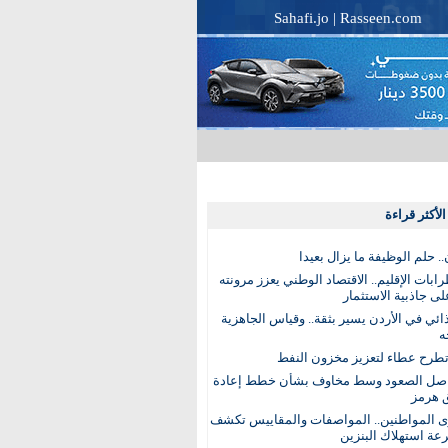
Sahafi.jo
|
Rasseen.com
لأكثر قراءة
. حلم الوظيفة ما يزال بعيدا
بات الإقليم.. الاقتصاد الوطني يعزز مرونته
ى جاذبية الاستثمار
ذائي في الأردن يسير بثقة.. وقياس الجاهزية
ه
تطرح عطاء لتعزيز مخزون النفط
اصل الصعود وسط مخاوف بشأن خطط إعادة
 هرمز
ى المواطنين.. المواصفات والمقاييس تكشف
عة استهلاك البنزين