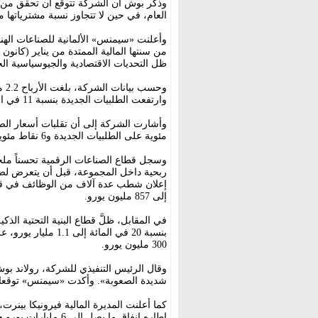
العام، في حين لا تتجاوز نسبة مشترياتها م
من سنتها المالية الممتدة من يناير (كانون 
ظل التحديات الاقتصادية والجيوسياسية الحا
وارتفعت الطلبيات الجديدة بنسبة 11 في المائة لتصل إلى 24.1 مليار يورو.
مئوية على الطلبيات الجديدة و6 نقاط مئوية على الإيرادات.
وسجل قطاع الصناعات الرقمية تحسناً ملحوظا
ربحية داخل المجموعة، قبل أن يتعرض لضع
إلى 857 مليون يورو.
في المقابل، ظلَّ قطاع البنية التحتية ال
بنسبة 20 في المائة إل
300 مليون يورو.
وقال الرئيس التنفيذي للشركة، رولاند بوش: «
شديدة الصعوبة». وأكدت «سيمنس» توقعاتها 
كما أعلنت المديرة المالية فيرونيكا بينرت
إطاره إنفاق ما يصل إلى 6 مليارات يورو خلال السنوات الخمس المقبلة.