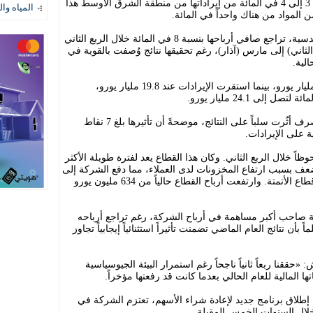
وذكر بوش أن الشركة تتوقع أن تحقق من 3 إلى 4 في المائة من إيراداتها من منطقة الشرق الأوسط هذا
المياه وال
ن المواد من هناك واحداً في المائة.
وأعلنت «سيمنس» الألمانية للصناعات الهندسية، تراجع صافي أرباحها بنسبة 8 في المائة خلال الربع الثاني
الثاني) إلى مارس (آذار)، رغم تحقيقها نتائج وُصفت بالقوية في
لية.
وحسب بيانات الشركة، بلغت الأرباح 2.2 مليار يورو، بينما استقرت الإيرادات عند 19.8 مليار يورو،
وأشارت الشركة إلى أن تقلبات أسعار الصرف أثّرت سلباً على النتائج، موضحةً أن تأثيرها بلغ 7 نقاط
ً خلال الربع الثاني. وكان هذا القطاع يعد لفترة طويلة الأكثر
ف بسبب ارتفاع المخزونات لدى العملاء، مما دفع الشركة إلى
إعلان شطب عدة آلاف من الوظائف في قطاع الأتمتة. وارتفعت أرباح القطاع حالياً من 634 مليون يورو
ذكية صاحب أكبر مساهمة في أرباح الشركة، رغم تراجع أرباحه
ى 1.1 مليار يورو، علماً بأن نتائج العام الماضي تضمنت تأثيراً استثنائياً إيجابياً تجاوز
حققنا ربعاً ثانياً ناجحاً رغم استمرار البيئة الجيوسياسية
المالية للعام الحالي بعدما كانت قد رفعتها مؤخراً.
، إطلاق برنامج جديد لإعادة شراء الأسهم، تعتزم الشركة في