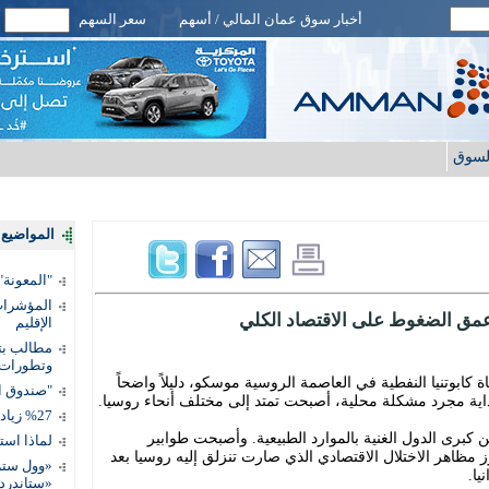
أخبار سوق عمان المالي / أسهم
سعر السهم
لسوق
المواضيع ا
"المعونة": تمكين 3 آلاف مس
المؤشرات 
مق الضغوط على الاقتصاد الكلي
الإقليم
مطالب بتط
وتطورات
ابوتنيا النفطية في العاصمة الروسية موسكو، دليلاً واضحاً
"صندوق ال
بداية مجرد مشكلة محلية، أصبحت تمتد إلى مختلف أنحاء روسيا.
%27 زيادة قيمة المدفوعات الرقمية
برى الدول الغنية بالموارد الطبيعية. وأصبحت طوابير
لماذا است
 مظاهر الاختلال الاقتصادي الذي صارت تنزلق إليه روسيا بعد
«وول ستر
ا.
«ستاندرد 