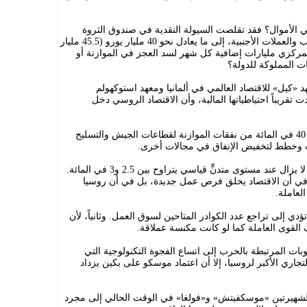
 الأموال؟ فقد تقلصت السيولة النقدية في صندوق الثروة
السيادي، أي الاحتياطيات المتاحة من الذهب والعملات الأجنبية، إلى ما يعادل نحو 40 مليار يورو (45.5 مليار
مركزي مليارات إضافية كل شهر لسد العجز في الموازنة أو
ت المملوكة للدولة؟
«كيل» للاقتصاد العالمي في ألمانيا ومعهد استوكهولم
تقريباً احتياطياتها المالية، وأن الاقتصاد الروسي دخل
وتلتهم الحرب مبالغ طائلة، إذ يخصص نحو 40 في المائة من نفقات الموازنة لقطاعات الجيش والتسليح
ات وخطط لتخفيض الإنفاق في مجالات أخرى.
ويفخر الرئيس الروسي بأن معدل البطالة لا يزال عند مستوى متدنٍّ قياسي يتراوح بين 2.5 و3 في المائة.
 في أن الاقتصاد يخلق فرص عمل جديدة، بل في أن روسيا
لعاملة.
ؤدي إلى تراجع عدد الكوادر المتاحين لسوق العمل. وثانياً، لأن
 القوى العاملة كما لو كانت مكنسة عملاقة.
بات المرتبطة بالحرب إلى اتساع الفجوة التكنولوجية التي
التجاري الأكبر لروسيا، إلا أن اعتماد موسكو على بكين يزداد
الشهيرتين «موسكفيتش» و«فولغا» في الوقت الحالي إلى مجرد