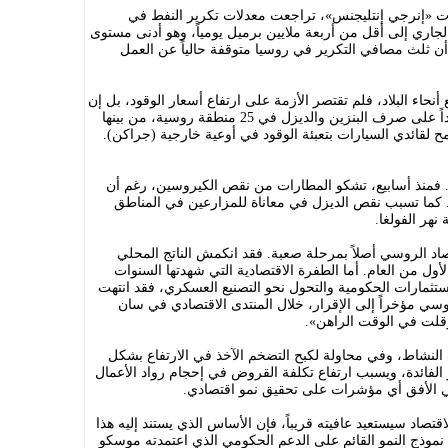
«إنرجي إنتليجنس»، تراجعت معدلات تكرير النفط في
جاري إلى أقل من أربعة ملايين برميل يومياً، وهو أدنى مستوى
ديرات إلى أن ثلث مصافي التكرير في روسيا متوقفة حالياً عن العمل
حاء البلاد، فلم تقتصر الأزمة على ارتفاع أسعار الوقود، بل إن
عدداً من كبرى شركات النفط فرضت قيوداً على صرف البنزين والديزل في 25 منطقة روسية، من بينها
لقائدي السيارات بتعبئة الوقود في أوعية خارجية (جراكن).
 فمنذ أسابيع، تشكو المطارات من نقص الكيروسين، رغم أن
. كما تسبب نقص الديزل في معاناة للمزارعين في المناطق
نهر الفولغا.
صاد الروسي أصلاً بمرحلة صعبة. فقد انكمش الناتج المحلي
ة خلال الربع الأول من العام. أما الطفرة الاقتصادية التي شهدتها السنوات
تثمارات الحكومية والتحول نحو التصنيع العسكري، فقد انتهت
ر الرئيس الروسي مؤخراً إلى الإقرار، خلال المنتدى الاقتصادي في سان
عرقلت في الوقت الراهن».
النشاط، وفي محاولة لكبح التضخم الآخذ في الارتفاع بشكل
لفائدة، ويسبب ارتفاع تكلفة القروض في إحجام رواد الأعمال
في الأفق أي مؤشرات على تحقيق نمو اقتصادي.
تصاد سيستعيد عافيته قريباً، فإن الأساس الذي يستند إليه هذا
 نموذج النمو القائم على الدعم الحكومي الذي اعتمدته موسكو