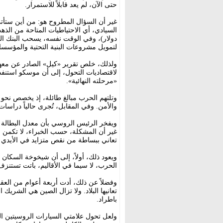
حتى الآن، لم يعد قابلاً للاستمرار.
غير أن السؤال المطروح هو: من أين ستأتي
دولار)، وفي الوقت نفسه، يسحب البنك ال
لتمويل مشروعات البنية التحتية والمؤسسا
ولذلك، خلص تقرير «كيل» الصادر عن معهد 
لاقتصاديات التحول، إلى أن موسكو استنفدت 
«مرحلته النهائية».
والأمن. وفي المقابل، تُجرى حالياً دراس
غير أن المشكلة، حسب الخبراء، لا تكمن
تعاني ببساطة من نقص متزايد في الأيدي ا
ويعود ذلك، أولاً، إلى أن شيخوخة السكان ت
الحرب، لا سيما في الأقاليم، باتت تستنزف
وفضلاً عن ذلك، أدت أربعة أعوام من العقو
تعانيها البلاد. ولا تزال الصين هي الشريك 
باطراد.
ولعل تحول علامتي السيارات الروسيتين 