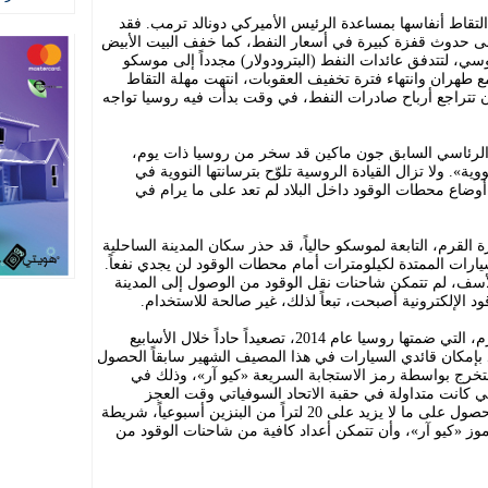
لتقاط أنفاسها بمساعدة الرئيس الأميركي دونالد ترمب. فقد
ى حدوث قفزة كبيرة في أسعار النفط، كما خفف البيت الأبيض
ي، لتتدفق عائدات النفط (البترودولار) مجدداً إلى موسكو
 طهران وانتهاء فترة تخفيف العقوبات، انتهت مهلة التقاط
 تتراجع أرباح صادرات النفط، في وقت بدأت فيه روسيا تواجه
 الرئاسي السابق جون ماكين قد سخر من روسيا ذات يوم،
وية». ولا تزال القيادة الروسية تلوّح بترسانتها النووية في
ضاع محطات الوقود داخل البلاد لم تعد على ما يرام في
القرم، التابعة لموسكو حالياً، قد حذر سكان المدينة الساحلية
رات الممتدة لكيلومترات أمام محطات الوقود لن يجدي نفعاً.
لأسف، لم تتمكن شاحنات نقل الوقود من الوصول إلى المدينة
ود الإلكترونية أصبحت، تبعاً لذلك، غير صالحة للاستخدام.
وشهدت أزمة البنزين في شبه جزيرة القرم، التي ضمتها روسيا عام 2014، تصعيداً حاداً خلال الأسابيع
د بإمكان قائدي السيارات في هذا المصيف الشهير سابقاً الحصول
ستخرج بواسطة رمز الاستجابة السريعة «كيو آر»، وذلك في
لتي كانت متداولة في حقبة الاتحاد السوفياتي وقت العجز
المزمن في السلع. ويحق لسكان القرم الحصول على ما لا يزيد على 20 لتراً من البنزين أسبوعياً، شريطة
وز «كيو آر»، وأن تتمكن أعداد كافية من شاحنات الوقود من