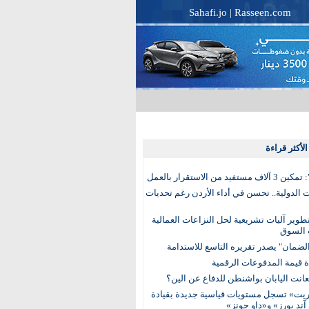
Sahafi.jo
|
Rasseen.com
لأكثر قراءة
تفيد من الاستقرار بالعمل
الدولية.. تحسن في أداء الأردن رغم تحديات
وير آليات تشريعية لحل النزاعات العمالية
 السوق
ضمان" يصدر تقريره التاسع للاستدامة
عانت اليابان بواشنطن للدفاع عن الين؟
يت» تسجل مستويات قياسية جديدة بقيادة
آند بورز» و«داو جونز»