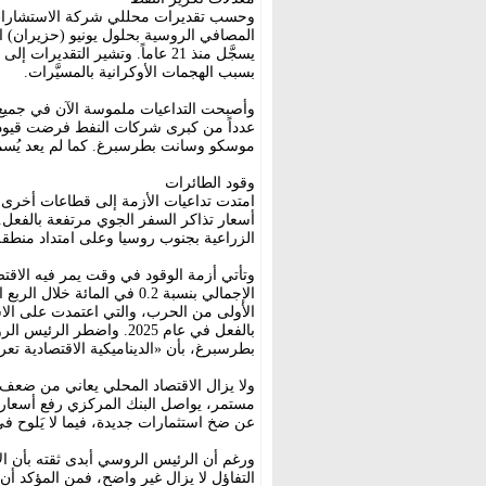
وحسب تقديرات محللي شركة الاستشارات 
المصافي الروسية بحلول يونيو (حزيران) ال
يسجَّل منذ 21 عاماً. وتشير التق
بسبب الهجمات الأوكرانية بالمسيَّرات.
وأصبحت التداعيات ملموسة الآن في جميع أن
موسكو وسانت بطرسبرغ. كما لم يعد يُسمح 
وقود الطائرات
امتدت تداعيات الأزمة إلى قطاعات أخرى.
أسعار تذاكر السفر الجوي مرتفعة بالفعل
الزراعية بجنوب روسيا وعلى امتداد منطقة 
وتأتي أزمة الوقود في وقت يمر فيه الاقت
الإجمالي بنسبة 0.2 في المائ
الأولى من الحرب، والتي اعتمدت على الاس
بالفعل في عام 2025. واضط
بطرسبرغ، بأن «الديناميكية الاقتصادية ت
ولا يزال الاقتصاد المحلي يعاني من ضعف 
مستمر، يواصل البنك المركزي رفع أسعار ا
عن ضخ استثمارات جديدة، فيما لا يَلوح 
ورغم أن الرئيس الروسي أبدى ثقته بأن الاق
التفاؤل لا يزال غير واضح، فمن المؤكد أن