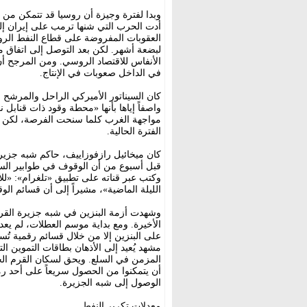
وبدا لفترة وجيزة أن روسيا قد تتمكن من ا
أدت الحرب التي شنها ترمب على إيران إل
العقوبات المفروضة على قطاع النفط الروس
لبضعة أشهر. لكن بعد التوصل إلى اتفاق مع
الأنفاس للاقتصاد الروسي. ومن المرجح أن
في الداخل صعوبات في الإنتاج.
كان السيناتور الأميركي الراحل والمرشح
واصفاً إياها بأنها «محطة وقود ذات قنابل نو
مواجهة الغرب كلما سنحت الفرصة، لكن أو
الفترة الحالية.
كان ميخائيل رازفوزاييف، حاكم شبه جزيرة 
قبل أسبوع من أن الوقوف في طوابير السيا
وكتب عبر قناته على تطبيق «تلغرام»: «ل
الليلة الماضية»، مشيراً إلى أن قسائم الوق
الأخيرة. ومع بداية موسم العطلات، لم يع
على البنزين إلا من خلال قسائم رقمية تُ
مشهد يُعيد إلى الأذهان بطاقات التموين ا
أن يتمكنوا من الحصول سريعاً على أحد رم
الوصول إلى شبه الجزيرة.
معدلات تكرير النفط