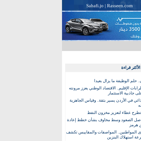
Sahafi.jo
|
Rasseen.com
لأكثر قراءة
. حلم الوظيفة ما يزال بعيدا
بات الإقليم.. الاقتصاد الوطني يعزز مرونته
ى جاذبية الاستثمار
ذائي في الأردن يسير بثقة.. وقياس الجاهزية
ه
تطرح عطاء لتعزيز مخزون النفط
اصل الصعود وسط مخاوف بشأن خطط إعادة
 هرمز
ى المواطنين.. المواصفات والمقاييس تكشف
عة استهلاك البنزين