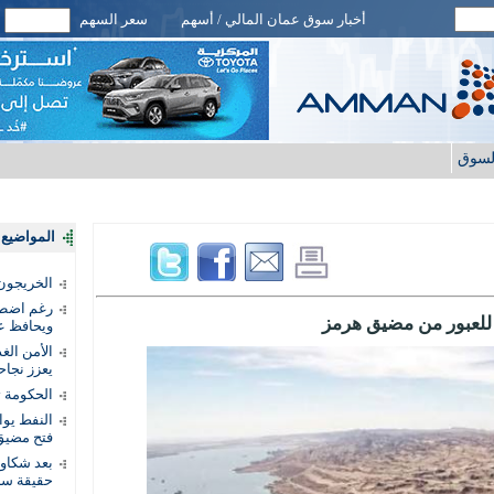
أخبار سوق عمان المالي / أسهم
سعر السهم
لسوق
المواضيع ا
الخريجون.
رغم اضطرا
للعبور من مضيق هرمز
ويحافظ عل
الأمن الغ
يعزز نجاح
الحكومة 
النفط يو
فتح مضيق
بعد شكاو
حقيقة سر