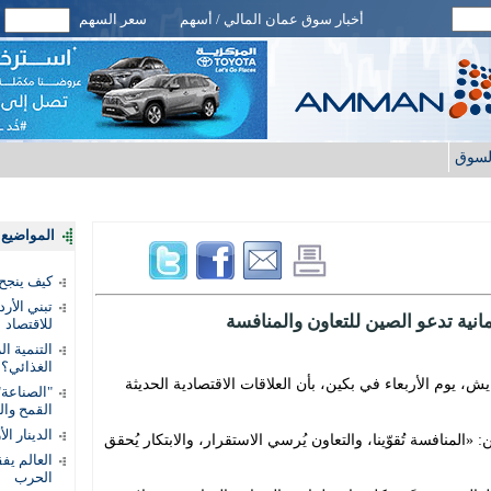
أخبار سوق عمان المالي / أسهم
سعر السهم
لسوق
المواضيع ا
كيف ينجح
تبني الأر
مانية تدعو الصين للتعاون والمنافسة
للاقتصاد
التنمية ا
الغذائي؟
ايش، يوم الأربعاء في بكين، بأن العلاقات الاقتصادية الحديثة
"الصناعة"
القمح وال
الدينار ا
«المنافسة تُقوّينا، والتعاون يُرسي الاستقرار، والابتكار يُحقق
الحرب