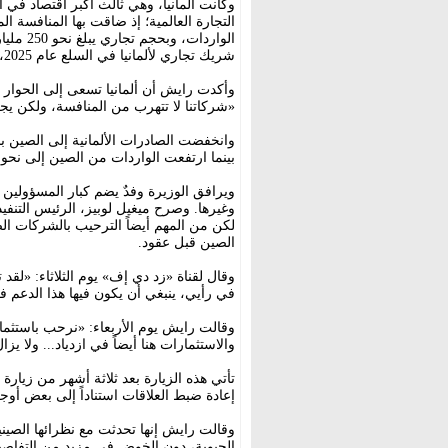
وكانت ألمانيا، وهي ثالث أكبر اقتصاد في 
التجارة العالمية؛ إذ ضاقت بها المنافسة ا
شريك تجاري لألمانيا في السلع عام 2025، ويعمل حالياً نحو 5000 شركة ألمانية في الصين.
وأكدت رايش أن ألمانيا تسعى إلى الحوار
«شركاتنا لا تتهرب من المنافسة، ولكن يجب
بينما ارتفعت الواردات من الصين إلى نحو 170 مليار يورو؛ مما أدى إلى عجز تجاري.
ويرافق الوزيرة وفدٌ يضم كبار المسؤولي
وغيرها. وصرح ميغيل لوبيز، الرئيس التنفي
لكن من المهم أيضاً الترحيب بالشركات الص
الصين قبل عقود.
وقال لقناة «زد دي إف» يوم الثلاثاء: «لقد ت
في رأيي، ينبغي أن يكون فيها هذا الدعم فع
وقالت رايش يوم الأربعاء: «نرحب باستثمار
والاستثمارات هنا أيضاً في ازدياد... ولا يز
تأتي هذه الزيارة بعد ثلاثة أشهر من زيار
إعادة ضبط العلاقات استناداً إلى بعض أوجه 
وقالت رايش إنها تحدثت مع نظرائها الصي
الحيوية، دون الخوض في مزيد من التفاصيل.