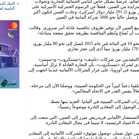
العالم، عرضةً بشكل خاص لتنامي الحمائية التجارية وتحولات
البنك الد
لمتزايدة من الصين، فضلاً عن الرسوم الجمركية الأميركية على
النامية لت
الواردات، وبحجم تجاري يبلغ نحو 250 مليار يورو (291.2 مليار دولار أميركي)، وعادت الصين لتكون أكبر
 مع الصين لأن توفير ظروف تنافسية عادلة أمر ضروري. وقالت:
 أن تُصاغ وتُنظم المنافسة بطريقة تحقق منفعة متبادلة».
وانخفضت الصادرات الألمانية إلى الصين بنحو 10 في المائة في عام 2025 لتصل إلى نحو 80 مليار يورو،
ن التنفيذيين من شركات «باسف» و«ثيسنكروب» و«سيمنز»
ذي لشركة «ثيسنكروب»، بأن التجارة العادلة لا تزال أساسية،
ينية في أوروبا، على غرار الشركات الألمانية عندما اتجهت إلى
لقينا دعماً كبيراً من الحكومة الصينية، ووصلنا الآن إلى مرحلة،
الاً بنفس القدر في الاتجاه المعاكس».
ات الشركات الصينية في ألمانيا. العديد منها نشط،
ال الوصول إلى المعادن النادرة موضوعاً رئيسياً».
ة المستشار الألماني فريدريش ميرز إلى الصين، التي سعت إلى
الاعتماد الرئيسية، لا سيما في مجال المعادن النادرة.
نيين حول ضمان «وصول موثوق» للشركات الألمانية إلى المعادن
 وأشادت الوزيرة بالتكنولوجيا الصناعية والابتكار في الصين،