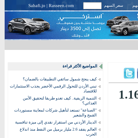
سهم
سعر السهم
Rasseen.com
|
Sahafi.jo
المواضيع الأكثر قراءة
كيف ينجح شمول سائقي التطبيقات بالضمان؟
تبني الأردن للتحول الرقمي الأخضر يجذب الاستثمارات
لانتيس» الفرنسية تستثمر 1.16
للاقتصاد
التنمية الريفية.. كيف تغدو طريقا لتحقيق الأمن
الغذائي؟
"الصناعة" تستعد لتأهيل شركات لمعاينة مستوردات
القمح والشعير
الدينار الأردني من استقرار نقدي إلى ميزة تنافسية
العالم يفقد 2.6 مليار برميل من النفط منذ اندلاع
الحرب