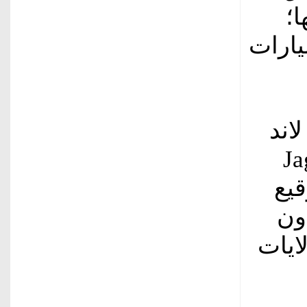
ا؛
يارات
اند
Jagu
وقيع
ون
ايات