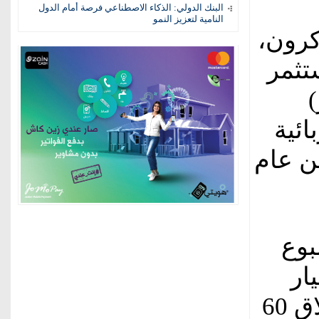
البنك الدولي: الذكاء الاصطناعي فرصة أمام الدول
النامية لتعزيز النمو
كرون،
تثمر
ار)
ائية
ن عام
بوع
ية بقيمة 60 مليار
يورو (69.85 مليار دولار) تتضمن إطلاق 60