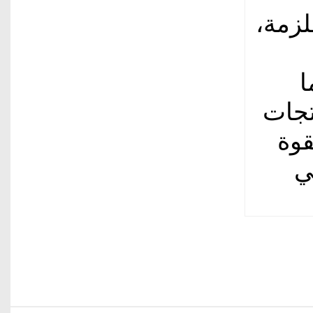
لزمة،
ا
تجات
قوة
ي