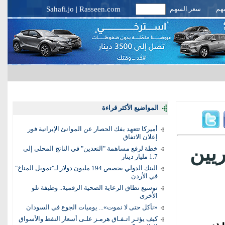
سهم
سعر السهم
Rasseen.com
|
Sahafi.jo
المواضيع الأكثر قراءة
أميركا تتعهد بفك الحصار عن الموانئ الإيرانية فور
إعلان الاتفاق
ريين
خطة لرفع مساهمة "التعدين" في الناتج المحلي إلى
1.7 مليار دينار
البنك الدولي يخصص 194 مليون دولار لـ"تمويل المناخ"
في الأردن
توسيع نطاق الرعاية الصحية الرقمية.. وظيفة تلو
الأخرى
«نأكل حتى لا نموت»... يوميات الجوع في السودان
كيف يؤثـر اتـفـاق هرمـز علـى أسعار النفط والأسواق