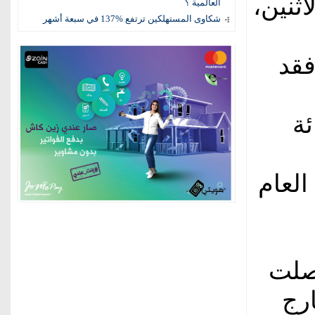
ثنين،
العالمية ؟
شكاوى المستهلكين ترتفع %137 في سبعة أشهر
فقد
 المائة
العام
صلت
ارج