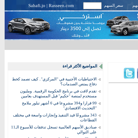
سهم
سعر السهم
Rasseen.com
|
Sahafi.jo
المواضيع الأكثر قراءة
الاحتياطيات الأجنبية في "المركزي".. كيف تصمد كخط
دفاع يمتص الصدمات؟
تقدم لافت في برنامج الحكومة الرقمية.. ومليون
مستخدم لمنصة "حكيم" قبل المستهدف بعامين
99 قرارا و394 مشروعا في 6 أشهر تبلور ملامح
"التحديث الاقتصادي"
343 مشروعًا قيد التنفيذ وإنجازات واسعة في مختلف
القطاعات
صناديق الأسهم العالمية تسجل تدفقات للأسبوع الـ11
على التوالي