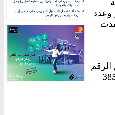
ة
أزمة الليمون في الأسواق: بين حماية المزارع وحق
المستهلك بالجودة
ون دينار وعدد
57 حافلة تدخل التشغيل التجريبي على خطي إربد–
الزرقاء وإربد–جرش اليوم
م، نفذت
الرقم
م لأسعار الأسهم إلى 3854