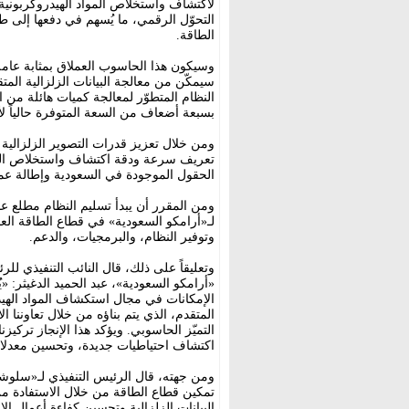
لاكتشاف واستخلاص المواد الهيدروكربونية
التحوّل الرقمي، ما يُسهم في دفعها إلى 
الطاقة.
وسيكون هذا الحاسوب العملاق بمثابة عامل
سيمكّن من معالجة البيانات الزلزالية الم
النظام المتطوّر لمعالجة كميات هائلة من 
بسبعة أضعاف من السعة المتوفرة حالياً لأع
ومن خلال تعزيز قدرات التصوير الزلزالية
تعريف سرعة ودقة اكتشاف واستخلاص الموا
الحقول الموجودة في السعودية وإطالة عم
لـ«أرامكو السعودية» في قطاع الطاقة الع
وتوفير النظام، والبرمجيات، والدعم.
وتعليقاً على ذلك، قال النائب التنفيذي ل
«أرامكو السعودية»، عبد الحميد الدغيثر: «
الإمكانات في مجال استكشاف المواد الهيد
المتقدم، الذي يتم بناؤه من خلال تعاوننا
التميّز الحاسوبي. ويؤكد هذا الإنجاز تركيزن
اكتشاف احتياطيات جديدة، وتحسين معدلات
ومن جهته، قال الرئيس التنفيذي لـ«سلوشنز
تمكين قطاع الطاقة من خلال الاستفادة من
البيانات الزلزالية وتحسين كفاءة أعمال ال