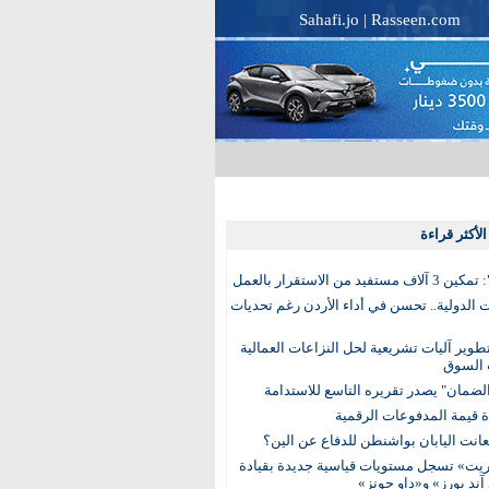
Sahafi.jo
|
Rasseen.com
لأكثر قراءة
تفيد من الاستقرار بالعمل
الدولية.. تحسن في أداء الأردن رغم تحديات
وير آليات تشريعية لحل النزاعات العمالية
 السوق
ضمان" يصدر تقريره التاسع للاستدامة
عانت اليابان بواشنطن للدفاع عن الين؟
يت» تسجل مستويات قياسية جديدة بقيادة
آند بورز» و«داو جونز»