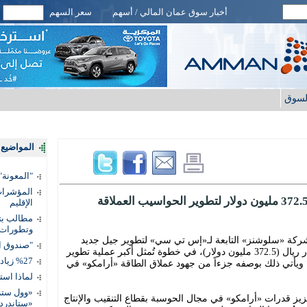
أخبار سوق عمان المالي / أسهم
سعر السهم
لسوق
المواضيع ا
"المعونة": تمكين 3 آلاف مس
المؤشرات 
الإقليم
مطالب بتط
وتطورات
شركة «سلوشنز» التابعة لـ«إس تي سي» لتطوير جيل جديد
"صندوق ال
لحاسوب عملاق عالي الأداء بقيمة 1.4 مليار ريال (372.5 مليون دولار)، في خطوة تُمثل أكبر عملية تطوير
%27 زيادة قيمة المدفوعات الرقمية
ة. ويأتي ذلك بوصفه جزءاً من جهود عملاق الطاقة «أرامكو» في
لماذا است
«وول ستر
يز قدرات «أرامكو» في مجال الحوسبة بقطاع التنقيب والإنتاج
«ستاندرد 