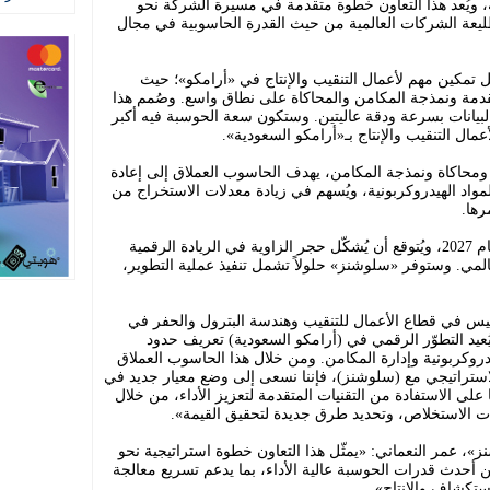
، ويُعد هذا التعاون خطوة متقدمة في مسيرة الشركة نحو
طليعة الشركات العالمية من حيث القدرة الحاسوبية في مجال
 تمكين مهم لأعمال التنقيب والإنتاج في «أرامكو»؛ حيث
تقدمة ونمذجة المكامن والمحاكاة على نطاق واسع. وصُمم هذا
البيانات بسرعة ودقة عاليتين. وستكون سعة الحوسبة فيه أكبر
مال التنقيب والإنتاج بـ«أرامكو السعودية».
 ومحاكاة ونمذجة المكامن، يهدف الحاسوب العملاق إلى إعادة
د الهيدروكربونية، ويُسهم في زيادة معدلات الاستخراج من
رها.
ومن المقرر أن يبدأ تسليم النظام مطلع عام 2027، ويُتوقع أن يُشكّل حجر الزاوية في الريادة الرقمية
المي. وستوفر «سلوشنز» حلولاً تشمل تنفيذ عملية التطوير،
لرئيس في قطاع الأعمال للتنقيب وهندسة البترول والحفر في
يُعيد التطوّر الرقمي في (أرامكو السعودية) تعريف حدود
روكربونية وإدارة المكامن. ومن خلال هذا الحاسوب العملاق
 الاستراتيجي مع (سلوشنز)، فإننا نسعى إلى وضع معيار جديد في
ا على الاستفادة من التقنيات المتقدمة لتعزيز الأداء، من خلال
 الاستخلاص، وتحديد طرق جديدة لتحقيق القيمة».
»، عمر النعماني: «يمثّل هذا التعاون خطوة استراتيجية نحو
 أحدث قدرات الحوسبة عالية الأداء، بما يدعم تسريع معالجة
استكشاف والإنتاج».