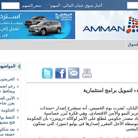
أخبار سوق عمان المالي / أسهم
سعر السهم
لسوق
المواضيع ا
الخريجون.
رغم اضطرا
 لتمويل برامج استثمارية
ويحافظ عل
الأمن الغ
يعزز نجاح
يابان، نُشرت يوم الخميس، أنه سيقترح إصدار «سندات
الحكومة 
زيز النمو والأمن الاقتصادي، وهي فكرة تُبرز حساسية
النفط يو
فاد مصدر حكومي مُطلع على الأمر لوكالة «رويترز» بأن الحكومة
فتح مضيق
وسطة الأجل المقرر إصدارها في يوليو (تموز)، التي ستكون
كايتشي.
بعد شكاو
حقيقة سر