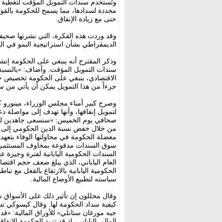
وتُستخدم سندات التمويل المؤقت لتغطية ا
محددة لسدادها، مما يسمح للحكومة بالقول 
حتى مع زيادة الإنفاق.
وقد وردت هذه الفكرة، التي نشرتها صحيفة
الديمقراطي بشأن استراتيجية النمو في الي
وذكر المقترح أنه ينبغي على الحكومة إن
سندات التمويل المؤقت. وأضاف: «بالنسبة 
الاقتصادي، ينبغي على الحكومة تخصيص خط
جزءاً من هذا التمويل يمكن أن يأتي من س
وصرح كبير أمناء مجلس الوزراء، مينورو ك
لتمويل إنفاقها، وأنها تهدف إلى مواصلة دع
صحافي يوم الخميس: «سنسعى جاهدين للحف
من خلال خفض نسبة الدين الحكومي إلى ال
معضلة الحكومة في محاولتها الوفاء بتعهده
سوق السندات مدفوعة بمخاوف المستثمرين 
السندات الحكومية اليابانية لفترة وجيزة عق
العام الياباني، الذي يبلغ ضعف حجم اقتصاد
الحكومية اليابانية بالارتفاع بالفعل مع تب
سياسته لتطبيع الأوضاع المالية.
وقال محللون إن تأثير ذلك على الأسواق س
كيفية سداد الحكومة لها. وقال كيسوكي ت
جيه مورغان ستانلي» للأوراق المالية: «قد 
المالي الياباني، إذ قد تزيد الحكومة الإنف