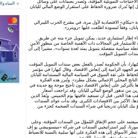
لاحتياجات التمويلية المؤقتة، وتُصدر بضمانات على وسائل
المياه وال
إنها تُدرك ضرورة الحفاظ على استقرار الوضع المالي لليابان
 «نيكاي» الاقتصادية لأول مرة، في مقترح الحزب الليبرالي
ابان، وفقاً لمسودة اطلعت عليها «رويترز».
شاء إطار استثماري جديد، يمكن تمويل جزء منه عن طريق
للاستثمار في المجالات ذات الأهمية الخاصة من منظور الأمن
ة سياسية منفصلة بتمويل يمتد لعدة سنوات»، مشيراً إلى أن
ندات التمويل المؤقت.
يهارا، بأن الحكومة تُصدر بالفعل بعض سندات التمويل المؤقت
م الجهود الرامية إلى إنعاش الاقتصاد. وقال كيهارا في مؤتمر
اظ على ثقة السوق في السياسة المالية المستدامة لليابان
ناتج المحلي الإجمالي بشكل مطرد». وتُبرز هذه الفكرة
ا بالتركيز على إنعاش الاقتصاد دون تأجيج موجة بيع جديدة في
من تدهور الوضع المالي لليابان. وقد تراجعت أسعار
ب هذا الخبر، قبل أن تستعيد عافيتها يوم الخميس. ويُعدّ الدين
ها، الأكبر بين الاقتصادات الكبرى. وقد بدأت عوائد السندات
اطؤ بنك اليابان تدريجياً في شراء السندات الضخمة كجزء من
يعتمد على حجم الإنفاق المُموّل من السندات المؤقتة، وعلى
سورتا، كبير استراتيجيي السندات في شركة «ميتسوبيشي يو إف
تنظر الأسواق إلى هذه الفكرة على أنها سلبية بالنسبة للانضباط
اق دون ضمان توفير التمويل اللازم».