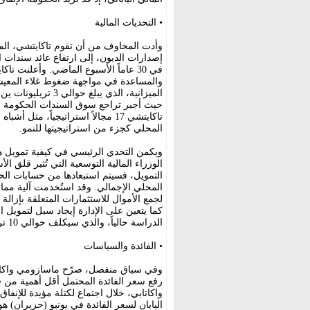
• التحديات المالية
وأدت المخاوف من أن تقوم تاكايتشي، المؤيد
في 30 عاماً الأسبوع الماضي. وأعلنت 
والمساعدة في مواجهة ضغوط غلاء المعيش
حيث أجبر تراجع سوق السندات الحكومة 
تاكايتشي 17 مجالاً استراتيجياً، م
المحلي كجزء من استراتيجيتها للنمو.
ويكمن التحدي الرئيسي في كيفية تمويل هذ
الوزراء المالية التوسعية التي تُثير قلق 
التمويل، فسيتم استبعادها من حسابات الحك
المحلي الإجمالي. وقد استُخدمت آلية مم
لجمع الأموال للاستثمارات المتعلقة بإزالة
الدراسة حالياً، والذي سيكلف حوالي 10 تريليونات ين، بالإضافة إلى الزيادة المتوقعة في الإنفاق الدفاعي.
• الفائدة والسياسات
وفي سياق منفصل، صرّح ماسازومي واكاتاب
رفع سعر الفائدة المحتمل أقل أهمية من قد
واكاتابي، خلال اجتماع لكتلة مؤيدة للإنف
اليابان لسعر الفائدة في يونيو (حزيران) هو