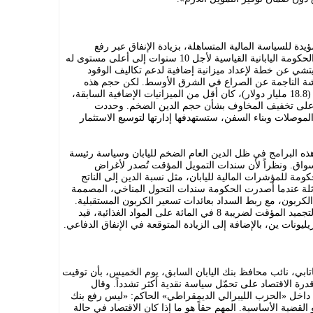
ة للسياسة المالية المتساهلة، بزيادة الإنفاق عبر رفع
إصدارات الديون، إلى ارتفاع عائد سندات الحكومة اليابانية القياسية لأجل 10 سنوات إلى أعلى مستوى له
تاكايتشي عن خطة لإعداد ميزانية إضافية لدعم تكاليف الوقود
ة الناجمة عن الصراع في الشرق الأوسط. لكن حجم هذه
الميزانية، الذي يبلغ حوالي 3 تريليونات ين (18.8 مليار دولار)، كان أقل من الميزانيات الإضافية السابقة،
على تخفيف المخاوف بشأن حجم الدين الضخم. وحددت
ثل أشباه الموصلات وبناء السفن، ستستهدفها إدارتها لتوسيع الاستثمار
ه البرامج في ظل الدين العام الضخم لليابان وسياسة رئيسة
الأسواق. ونظراً لأن سندات التمويل المؤقت تُصدر لأغراض
ومة للمؤشرات المالية لليابان، مثل نسبة الدين إلى الناتج
اثلة عندما أصدرت الحكومة سندات التحول المناخي، المصممة
 الكربون، مع ربط السداد بعائدات تسعير الكربون المستقبلية.
كما يتعين على الإدارة إيجاد سبل لتمويل التجميد المؤقت لضريبة 8 في المائة على المواد الغذائية، قيد
ي، نائب محافظ بنك اليابان السابق، يوم الخميس، بأن توقيت
رة الاقتصاد على تحمّل سياسة نقدية أكثر تشدداً. وقال
اق داخل «الحزب الليبرالي الديمقراطي» الحاكم: «ليس رفع بنك
 القضية الأساسية. المهم حقاً هو ما إذا كان الاقتصاد في حالة