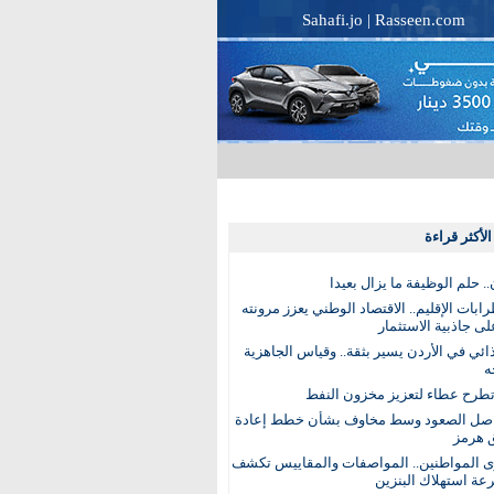
Sahafi.jo
|
Rasseen.com
لأكثر قراءة
. حلم الوظيفة ما يزال بعيدا
بات الإقليم.. الاقتصاد الوطني يعزز مرونته
ى جاذبية الاستثمار
ذائي في الأردن يسير بثقة.. وقياس الجاهزية
ه
تطرح عطاء لتعزيز مخزون النفط
اصل الصعود وسط مخاوف بشأن خطط إعادة
 هرمز
ى المواطنين.. المواصفات والمقاييس تكشف
عة استهلاك البنزين