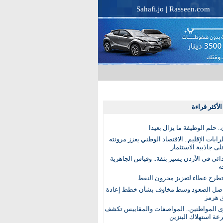
Sahafi.jo
|
Rasseen.com
لأكثر قراءة
. حلم الوظيفة ما يزال بعيدا
بات الإقليم.. الاقتصاد الوطني يعزز مرونته
ى جاذبية الاستثمار
ذائي في الأردن يسير بثقة.. وقياس الجاهزية
ه
تطرح عطاء لتعزيز مخزون النفط
اصل الصعود وسط مخاوف بشأن خطط إعادة
 هرمز
ى المواطنين.. المواصفات والمقاييس تكشف
عة استهلاك البنزين