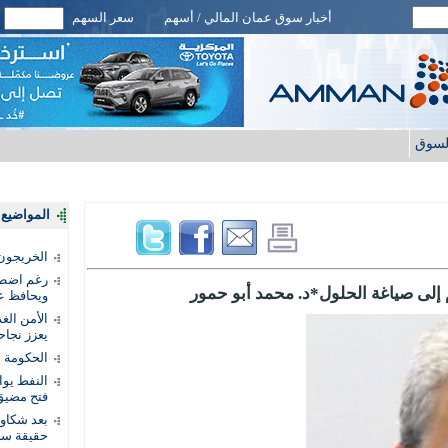
أخبار سوق عمان المالي / أسهم
سعر السهم
لسوق
المواضيع ا
الخريجون.
رغم اضطرا
م إلى صياغة الحلول*د. محمد أبو حمور
ويحافظ عل
الأمن الغ
يعزز نجاح
الحكومة 
النفط يو
فتح مضيق
بعد شكاو
حقيقة سر