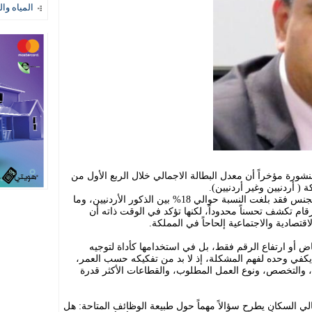
المياه وال
نشورة مؤخراً أن معدل البطالة الاجمالي خلال الربع الأول من
أما بين الأردنيين فقد تجاوز 21%، ووفقاً للجنس فقد بلغت النسبة حوالي 18% بين الذكور الأردنيين، وما
ذه الأرقام تكشف تحسناً محدوداً، لكنها تؤكد في الوقت ذاته أن
اقتصادية والاجتماعية إلحاحاً في المملكة.
فاض أو ارتفاع الرقم فقط، بل في استخدامها كأداة لتوجيه
 يكفي وحده لفهم المشكلة، إذ لا بد من تفكيكه حسب العمر،
 والتخصص، ونوع العمل المطلوب، والقطاعات الأكثر قدرة
مالي السكان يطرح سؤالاً مهماً حول طبيعة الوظائف المتاحة: هل