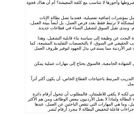
شروطها وأجورها لا تتناسب مع كلفة المعيشة؟ أم أن هناك فجوة
كمل بمؤشرات إضافية تفصيلية، فعندما تصل بطالة الإناث
%، فهذا يعني أن المشكلة لا ترتبط فقط بعدد فرص العمل، بل أيضاً ببيئة العمل،
م، ومدى تقبل السوق لتشغيل النساء في قطاعات جديدة.
ة البحث عن وظيفة إلى سياسة بناء قابلية التشغيل، وهذا
لب الحقيقي في السوق، لا بالتخصصات التقليدية المشبعة، كما
 غير الأردنية مما يستدعي بذل الجهود لتوفير ظروف العمل
ى الشهادة الجامعية، فالسوق يحتاج إلى مهارات عملية يمكن
لتدريب المرتبط باحتياجات القطاع الخاص، أن يكون أكثر أثراً
عمل.
ي لكنه لا يكفي للاطمئنان، فالمطلوب أن تتحول أرقام دائرة
بطالة ولماذا لا يقبل الأردنيون ببعض الوظائف ومن هم الأكثر
ل، وما هي المهارات التي تنقص الباحثين عن العمل، عندها
جراءات فاعلة لتخفيض البطالة لا مجرد أرقام تُنشر.