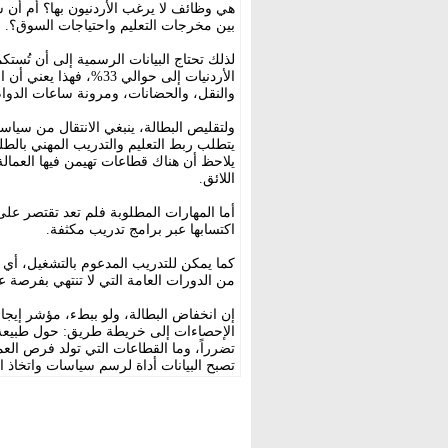
هي وظائف لا يرغب الأردنيون بها؟ أم أن 
بين مخرجات التعليم واحتياجات السوق؟.
لذلك تحتاج البيانات الرسمية إلى أن تُست
الأردنيات إلى حوالي 33
والنقل، والحضانات، ومرونة ساعات الدوا
ولتقليص البطالة، ينبغي الانتقال من سياس
يتطلب ربط التعليم والتدريب المهني بالط
يلاحظ أن هناك قطاعات تهيمن فيها العمالة
اللائق.
أما المهارات المطلوبة فلم تعد تقتصر عل
اكتسابها عبر برامج تدريب مكثفة.
كما يمكن للتدريب المدعوم بالتشغيل، أي ا
من الدورات العامة التي لا تنتهي بفرصة 
إن انخفاض البطالة، ولو ببطء، مؤشر إيجاب
الإحصاءات إلى خريطة طريق: حول طبيعة ال
تضرراً، وما القطاعات التي تولد فرص العم
تصبح البيانات أداة لرسم سياسات واتخاذ ا