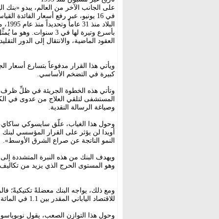
على الجانب الآخر من العالم، يبدو «بنك الي
بأسرع وتيرة لها في 3 سنوات
العقود الماضية، والانتقال إلى الدور الت
كبيرة في التضخم الأساسي.
وتأتي هذه الخطوة الجريئة في ظلِّ ظرف ا
المستشفى لتلقي العلاج من عدوى في الكبد
وصياغة الرسالة النقدية.
وحول هذا الغياب، علّق سايسوكي ساكاي، كب
أويدا لن يؤثر على القرار المؤسسي لبنك ال
النمو الناتجة عن صراع الشرق الأوسط».
وهو المستوى الحرج الذي يزيد من تكاليف ال
ومع ذلك، يواجه البنك معضلةً تكتيكيةً؛ فال
للاقتصاد الياباني المقدر بين 1.1 في المائة و2.5 في المائة، وهو ما يستدعي الحذر.
وحول هذا التوازن الصعب، يقول نوبوياسو أ