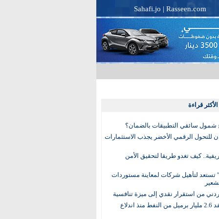
Sahafi.jo
|
Rasseen.com
لأكثر قراءة
 شمول سائقي التطبيقات بالضمان؟
دن للتحول الرقمي الأخضر يجذب الاستثمارات
لريفية.. كيف تغدو طريقا لتحقيق الأمن
 تستعد لتأهيل شركات لمعاينة مستوردات
شعير
لأردني من استقرار نقدي إلى ميزة تنافسية
العالم يفقد 2.6 مليار برميل من النفط منذ اندلاع