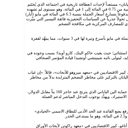
ابان» مستعداً لإحداث انعطافة تاريخية في اجتماعه الذي يُختَتم
في 16 يونيو، عبر رفع أسعار الفائدة القياسية من 0.75 في المائة إلى 1 في المائة، وهو مستوى لم تشهده
البلاد منذ 31 عاماً وتحديداً منذ عام 1995، مدفوعاً بتسارع أسعار الجملة بنسبة 6.3 في المائة في مايو (أيار)
. وهو ما يُمثِّل تحولاً جذرياً عن السياسات التحفيزية فائقة التيسير التي ميَّزت
قليدي للمصارف المركزية في مكافحة التضخم.
ويأتي هذا القرار مدفوعاً بتسارع أسعار الجملة في مايو بأسرع وتيرة لها في 3 سنوات، مما يمهِّد لقفزة
ستثنائي؛ حيث يغيب حاكم البنك، كازو أويدا؛ بسبب وجوده في
، ليتولى نائبه شينيتشي أوتشيدا قيادة المؤتمر الصحافي
ير الاقتصاديين في «معهد ميزوهو للأبحاث»، قائلاً: «إن غياب
يابان بالتركيز على مخاطر التضخم المتزايدة بدلاً من مخاطر
ويهدف البنك من هذه النبرة المتشددة إلى حماية الين الياباني الذي يترنح عند حاجز 160 يناً مقابل الدولار،
استيراد، ويهدِّد بوجوب التدخل المباشر لدعم العملة.
رفع يضع الفائدة عند الحد الأدنى للنطاق الاسمي «الحيادي»
تاغو، كبير الاقتصاديين في «معهد راكوتن لأبحاث الأوراق