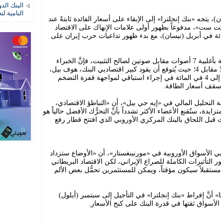
البنك الد
النامية لت
 يوم 18 يونيو (حزيران)، يتجه «بنك إنجلترا» إلى الإبقاء على أسعار الفائدة ثابتةً عند
جماع «فاكت ست»، مدفوعاً بظهور أولى علامات الإنهاك على الاقتصاد
لذي انكمش بنسبة 0.1 في المائة في أبريل (نيسان)، مع بدء ظهور تداعيات حرب إيران على
ورغم أنَّ التوقعات تشير إلى تصويت اللجنة بأغلبية 7 أصوات مقابل صوتين لصالح التثبيت، فإنَّ الخبراء
يترقبون انقساماً داخلياً حاداً قد يصل إلى 5 مقابل 4؛ حيث يُتوقع أن يقود كبير اقتصاديي البنك، هوف بيل،
معسكراً متشدداً يطالب برفع الفائدة فوراً إلى 4 في المائة في إجراء استباقي لمواجهة قفزة التضخم
ن سقف أسعار الطاقة.
التحليل المالي في «إيه جي بيل»، أن «التباطؤ الاقتصادي،
، ستُقنع الأعضاء الأكثر تشدداً بأنَّ التحرُّك الأفضل حالياً هو
يث قبل اللحاق بالبنك المركزي الأوروبي الذي افتتح قطار رفع
ي الأسواق الأوروبية في «مورنينغستار»، أن «الأوضاع ستزداد
التأثيرات الكاملة للصراع الإيراني، لكن الاقتصاد البريطاني
ة مستقبلاً سيكون مؤقتاً، ويمكن للمستثمرين تحمُّل بعض الألم
أنَّ إفراط «بنك إنجلترا» في التأجيل إلى سبتمبر (أيلول)
أسواق ثقتها في قدرة البنك على كبح الأسعار.