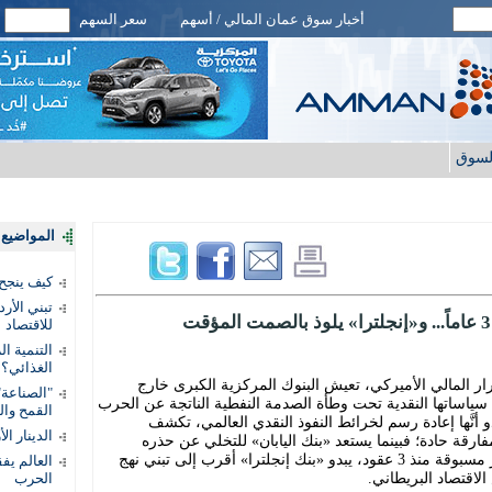
أخبار سوق عمان المالي / أسهم
سعر السهم
لسوق
المواضيع ا
كيف ينجح
تبني الأر
للاقتصاد
التنمية ا
الغذائي؟
ار المالي الأميركي، تعيش البنوك المركزية الكبرى خارج
"الصناعة"
ياساتها النقدية تحت وطأة الصدمة النفطية الناتجة عن الحرب
القمح وال
بدو أنَّها إعادة رسم لخرائط النفوذ النقدي العالمي، تكشف
الدينار ا
ارقة حادة؛ فبينما يستعد «بنك اليابان» للتخلي عن حذره
التاريخي والقفز بالفائدة إلى مستويات غير مسبوقة منذ 3 عقود، يبدو «بنك إنجلترا» أقرب إلى تبني نهج
لاقتصاد البريطاني.
الحرب