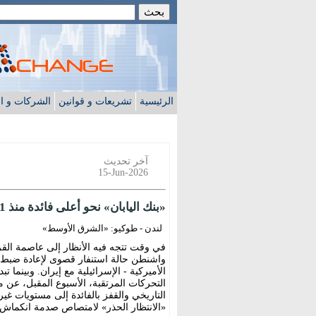
الرئيسية
تشريعات و قوانين
الشركات و ا
آخر تحديث
15-Jun-2026
«بنك اليابان» نحو أعلى فائدة منذ 31 عاماً... و«إنجلترا» يلوذ بالصمت المؤقت
لندن - طوكيو: «الشرق الأوسط»
في وقت تتجه فيه الأنظار إلى عاصمة القر
واشنطن حالة استنفار قصوى لإعادة ضبط س
الأميركية - الإسرائيلية مع إيران. وبينما ت
التحركات المرتقبة، الأسبوع المقبل، عن مف
«الانتظار الحذر» لامتصاص صدمة انكماش ا