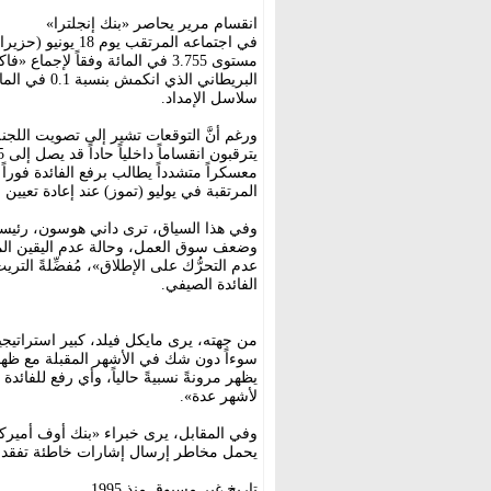
انقسام مرير يحاصر «بنك إنجلترا»
في اجتماعه المرتقب
مستوى 3.755 في المائة وفقاً لإ
البريطاني ا
سلاسل الإمداد.
المرتقبة في يوليو (تموز) عند إعادة تعيي
وفي هذا السياق، ترى داني هوسون، رئيسة 
وضعف سوق العمل، وحالة عدم اليقين المتزايدة
عدم التحرُّك على الإطلاق»، مُفضِّلةً التر
الفائدة الصيفي.
من جهته، يرى مايكل فيلد، كبير استراتيجي
سوءاً دون شك في الأشهر المقبلة مع ظهور 
يظهر مرونةً نسبيةً حالياً، وأي رفع للفائد
لأشهر عدة».
وفي المقابل، يرى خبراء «بنك أوف أميركا» 
يحمل مخاطر إرسال إشارات خاطئة تفقد ال
تاريخ غير مسبوق منذ 1995