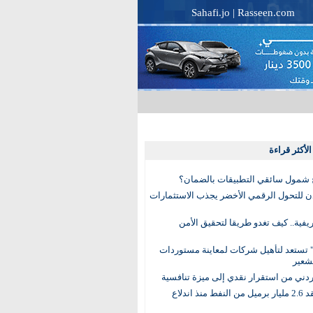
Sahafi.jo
|
Rasseen.com
لأكثر قراءة
 شمول سائقي التطبيقات بالضمان؟
دن للتحول الرقمي الأخضر يجذب الاستثمارات
لريفية.. كيف تغدو طريقا لتحقيق الأمن
 تستعد لتأهيل شركات لمعاينة مستوردات
شعير
لأردني من استقرار نقدي إلى ميزة تنافسية
العالم يفقد 2.6 مليار برميل من النفط منذ اندلاع