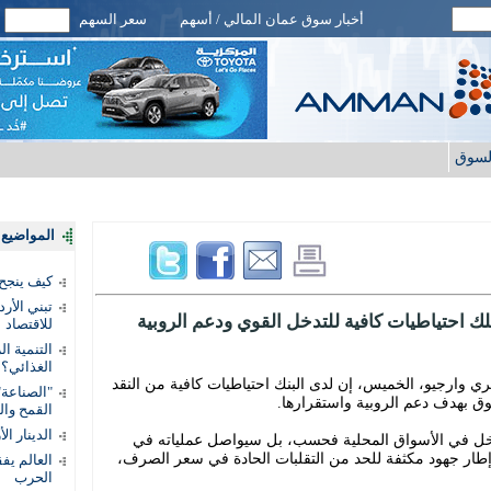
أخبار سوق عمان المالي / أسهم
سعر السهم
لسوق
المواضيع ا
كيف ينجح
تبني الأر
 احتياطيات كافية للتدخل القوي ودعم الروبية
للاقتصاد
التنمية ا
الغذائي؟
ي وارجيو، الخميس، إن لدى البنك احتياطيات كافية من النقد
"الصناعة"
سوق بهدف دعم الروبية واستقرارها.
القمح وال
الدينار ا
دخل في الأسواق المحلية فحسب، بل سيواصل عملياته في
إطار جهود مكثفة للحد من التقلبات الحادة في سعر الصرف،
الحرب