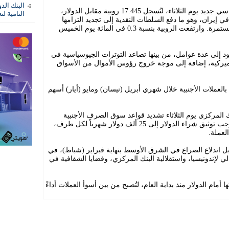
البنك الد
وكانت الروبية قد تراجعت إلى مستوى قياسي جديد يوم الثلاثاء، لتُسجل 17.445 روبية مقابل الدولار،
النامية لت
ي إيران، وهو ما دفع السلطات النقدية إلى تجديد التزامها
بالدفاع عن العملة عبر تدخلات مباشرة ومستمرة. وارتفعت الروبية بنسبة 0.3 في المائة يوم الخميس
 إلى عدة عوامل، من بينها تصاعد التوترات الجيوسياسية في
لأميركية، إضافة إلى موجة خروج رؤوس الأموال من الأسواق
بالعملات الأجنبية خلال شهري أبريل (نيسان) ومايو (أيار) أسهم
ك المركزي يوم الثلاثاء تشديد قواعد سوق الصرف الأجنبية
المحلية، عبر خفض الحد الأدنى الذي يستوجب توثيق شراء الدولار إلى 25 ألف دولار شهرياً لكل طرف،
لعملة.
 اندلاع الصراع في الشرق الأوسط بنهاية فبراير (شباط)، في
لإندونيسيا، واستقلالية البنك المركزي، وقضايا الشفافية في
لمائة من قيمتها أمام الدولار منذ بداية العام، لتُصبح من بين أسوأ العملات أداءً